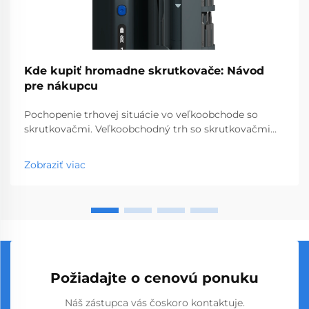
Kde kupiť hromadne skrutkovače: Návod
pre nákupcu
Pochopenie trhovej situácie vo veľkoobchode so
skrutkovačmi. Veľkoobchodný trh so skrutkovačmi
predstavuje kľúčový segment profesionálnych
nástrojov, ktorý obsluhuje podniky od obchodov so
Zobraziť viac
stavebninami až po stavebné spoločnosti. S
globálnou výrobou...
Požiadajte o cenovú ponuku
Náš zástupca vás čoskoro kontaktuje.