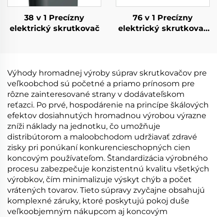
38 v 1 Precízny
76 v 1 Precízny
elektrický skrutkovač
elektrický skrutkovač
s krútiacim
momentom
Výhody hromadnej výroby súprav skrutkovačov pre
veľkoobchod sú početné a priamo prínosom pre
rôzne zainteresované strany v dodávateľskom
reťazci. Po prvé, hospodárenie na princípe škálových
efektov dosiahnutých hromadnou výrobou výrazne
zníži náklady na jednotku, čo umožňuje
distribútorom a maloobchodom udržiavať zdravé
zisky pri ponúkaní konkurencieschopných cien
koncovým používateľom. Štandardizácia výrobného
procesu zabezpečuje konzistentnú kvalitu všetkých
výrobkov, čím minimalizuje výskyt chýb a počet
vrátených tovarov. Tieto súpravy zvyčajne obsahujú
komplexné záruky, ktoré poskytujú pokoj duše
veľkoobjemným nákupcom aj koncovým