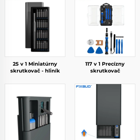
25 v 1 Miniatúrny
117 v 1 Precízny
skrutkovač - hliník
skrutkovač