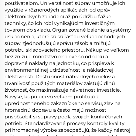
používateľom. Univerzálnosť súprav umožňuje ich
využitie v rôznorodých aplikáciách, od opráv
elektronických zariadení až po údržbu ťažkej
techniky, čo ich robí vynikajúcim investičným
tovarom do skladu. Organizované balenie a systémy
uskladnenia, ktoré sú súčasťou veľkoobchodných
súprav, zjednodušujú správu zásob a znižujú
potrebu skladovacieho priestoru. Nákup vo veľkom
tiež znižuje množstvo obalového odpadu a
dopravné náklady na jednotku, čo prispieva k
environmentálnej udržateľnosti a nákladovej
efektívnosti. Dostupnosť náhradných dielov a
trvanlivosť použitých materiálov zaisťujú dlhú
životnosť, čo maximalizuje návratnosť investície.
Navyše, kupujúci vo veľkom profitujú z
uprednostneného zákazníckeho servisu, zľav na
hromadnú dopravu a často majú možnosť
prispôsobiť si súpravy podľa svojich konkrétnych
potrieb. Štandardizované procesy kontroly kvality
pri hromadnej výrobe zabezpečujú, že každý nástroj