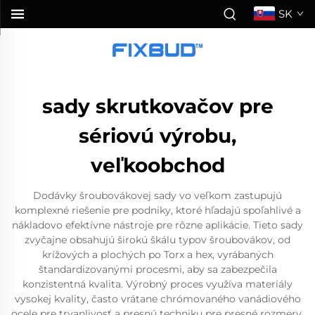
SK
sady skrutkovačov pre
sériovú výrobu,
veľkoobchod
Dodávky šroubovákovej sady vo veľkom zastupujú
komplexné riešenie pre podniky, ktoré hľadajú spoľahlivé a
nákladovo efektívne nástroje pre rôzne aplikácie. Tieto sady
zvyčajne obsahujú širokú škálu typov šroubovákov, od
krížových a plochých po Torx a hex, vyrábaných
štandardizovanými procesmi, aby sa zabezpečila
konzistentná kvalita. Výrobný proces využíva materiály
vysokej kvality, často vrátane chrómovaného vanádiového
ocele pre trvanlivosť a presnú techniku pre presné rozmery.