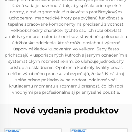
Každá sada je navrhnutá tak, aby spĺňala priemyselné
normy, a má ergonomické rukoväte s protišmykovým
uchopením, magnetické hroty pre zvýšenú funkčnosť a
tepelne spracované komponenty na predĺženú životnosť.
Veľkoobchodný charakter týchto sad ich robí obzvlášť
atraktívnymi pre maloobchodníkov, stavebné spoločnosti a
údržbárske oddelenia, ktoré môžu dosiahnuť výrazné
úspory nákladov kupovaním vo veľkom. Sady často
prichádzajú v usporiadaných kufroch s jasným označením a
systematickým rozmiestnením, čo uľahčuje jednoduchý
prístup a uskladnenie. Opatrenia kontroly kvality počas
celého výrobného procesu zabezpečujú, že každý nástroj
spĺňa prísne požiadavky na tvrdosť, odolnosť voči
krútiacemu momentu a rozmernú presnosť, čo ich robí
vhodnými pre profesionálne aj priemyselné použitie.
Nové vydania produktov