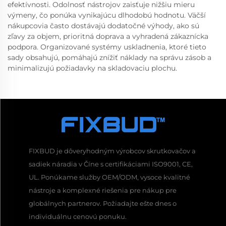
efektívnosti. Odolnosť nástrojov zaisťuje nižšiu mieru
výmeny, čo ponúka vynikajúcu dlhodobú hodnotu. Väčší
nákupcovia často dostávajú dodatočné výhody, ako sú
zľavy za objem, prioritná doprava a vyhradená zákaznícka
podpora. Organizované systémy uskladnenia, ktoré tieto
sady obsahujú, pomáhajú znížiť náklady na správu zásob a
minimalizujú požiadavky na skladovaciu plochu.
FIXBUD je dôveryhodným výrobcov skrutkovačov a
sadiek náradia v Číne s certifikáciami ISO9001, CE,
UL. Ponúkame služby OEM/ODM, vysoce kvalitné
nástroje a komplexné riešenia pre nákup pre
globálnych partnerov. Požiadajte ešte dnes o
individuálnu cenovú ponuku.