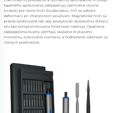
chemickému pôsobeniu a fyzickému opotrebeniu. Procesy
tepelného spracovania zabezpečujú optimálne úrovne
tvrdosti pre rôzne hroti šroubovákov, čím sa zabráni
deformácii pri intenzívnom používaní. Magnetické hroti sú
presne kalibrované tak, aby poskytovali dostatočnú držiacu
silu bez kompromitovania funkčnosti nástroja. Opatrenia
zabezpečenia kvality zahŕňajú skúšanie krútiaceho
momentu, overovanie rozmerov a hodnotenie odolnosti za
rôznych podmienok.