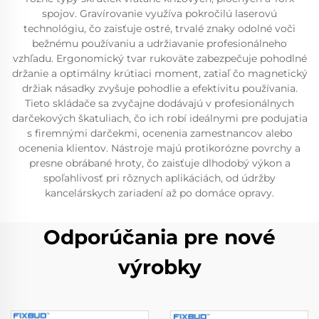
spojov. Gravírovanie využíva pokročilú laserovú
technológiu, čo zaisťuje ostré, trvalé znaky odolné voči
bežnému používaniu a udržiavanie profesionálneho
vzhľadu. Ergonomický tvar rukoväte zabezpečuje pohodlné
držanie a optimálny krútiaci moment, zatiaľ čo magnetický
držiak násadky zvyšuje pohodlie a efektivitu používania.
Tieto skládače sa zvyčajne dodávajú v profesionálnych
darčekových škatuliach, čo ich robí ideálnymi pre podujatia
s firemnými darčekmi, ocenenia zamestnancov alebo
ocenenia klientov. Nástroje majú protikorózne povrchy a
presne obrábané hroty, čo zaisťuje dlhodobý výkon a
spoľahlivosť pri rôznych aplikáciách, od údržby
kancelárskych zariadení až po domáce opravy.
Odporúčania pre nové
výrobky