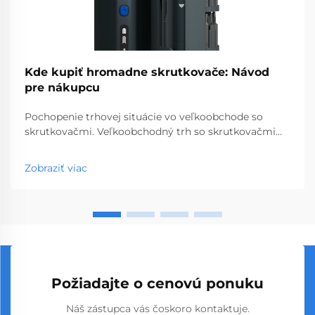
Kde kupiť hromadne skrutkovače: Návod
pre nákupcu
Pochopenie trhovej situácie vo veľkoobchode so
skrutkovačmi. Veľkoobchodný trh so skrutkovačmi
predstavuje kľúčový segment profesionálnych
nástrojov, ktorý obsluhuje podniky od obchodov so
Zobraziť viac
stavebninami až po stavebné spoločnosti. S
globálnou výrobou...
Požiadajte o cenovú ponuku
Náš zástupca vás čoskoro kontaktuje.