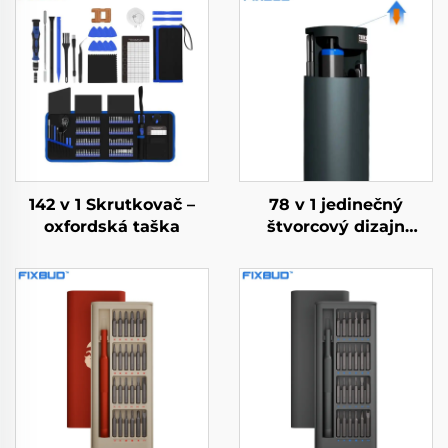
142 v 1 Skrutkovač –
78 v 1 jedinečný
oxfordská taška
štvorcový dizajn
elektrického
skrutkovača