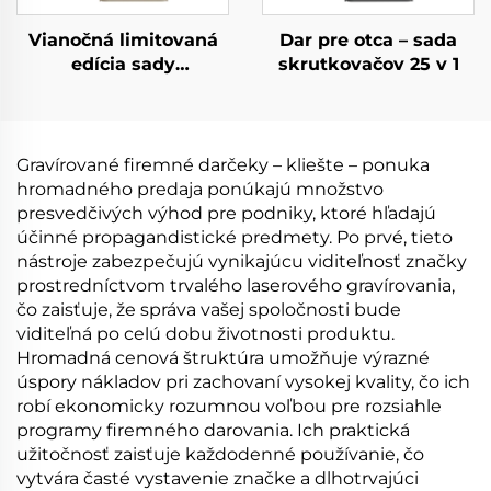
Vianočná limitovaná
Dar pre otca – sada
edícia sady
skrutkovačov 25 v 1
skrutkovačov 25 v 1
Gravírované firemné darčeky – kliešte – ponuka
hromadného predaja ponúkajú množstvo
presvedčivých výhod pre podniky, ktoré hľadajú
účinné propagandistické predmety. Po prvé, tieto
nástroje zabezpečujú vynikajúcu viditeľnosť značky
prostredníctvom trvalého laserového gravírovania,
čo zaisťuje, že správa vašej spoločnosti bude
viditeľná po celú dobu životnosti produktu.
Hromadná cenová štruktúra umožňuje výrazné
úspory nákladov pri zachovaní vysokej kvality, čo ich
robí ekonomicky rozumnou voľbou pre rozsiahle
programy firemného darovania. Ich praktická
užitočnosť zaisťuje každodenné používanie, čo
vytvára časté vystavenie značke a dlhotrvajúci