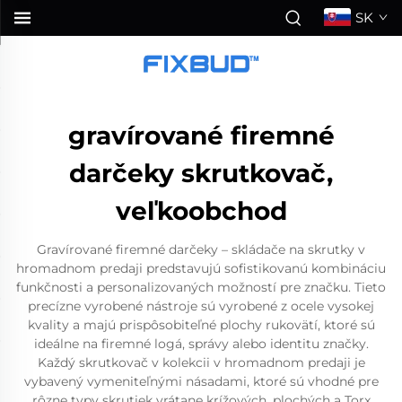
SK
gravírované firemné
darčeky skrutkovač,
veľkoobchod
Gravírované firemné darčeky – skládače na skrutky v
hromadnom predaji predstavujú sofistikovanú kombináciu
funkčnosti a personalizovaných možností pre značku. Tieto
precízne vyrobené nástroje sú vyrobené z ocele vysokej
kvality a majú prispôsobiteľné plochy rukovätí, ktoré sú
ideálne na firemné logá, správy alebo identitu značky.
Každý skrutkovač v kolekcii v hromadnom predaji je
vybavený vymeniteľnými násadami, ktoré sú vhodné pre
rôzne typy skrutiek vrátane krížových, plochých a Torx