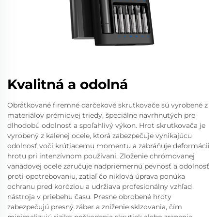
Kvalitná a odolná
Obrátkované firemné darčekové skrutkovače sú vyrobené z
materiálov prémiovej triedy, špeciálne navrhnutých pre
dlhodobú odolnosť a spoľahlivý výkon. Hrot skrutkovača je
vyrobený z kalenej ocele, ktorá zabezpečuje vynikajúcu
odolnosť voči krútiacemu momentu a zabráňuje deformácii
hrotu pri intenzívnom používaní. Zloženie chrómovanej
vanádovej ocele zaručuje nadpriemernú pevnosť a odolnosť
proti opotrebovaniu, zatiaľ čo niklová úprava ponúka
ochranu pred koróziou a udržiava profesionálny vzhľad
nástroja v priebehu času. Presne obrobené hroty
zabezpečujú presný záber a zníženie sklzovania, čím