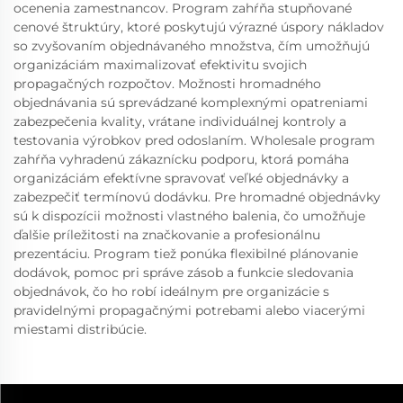
ocenenia zamestnancov. Program zahŕňa stupňované
cenové štruktúry, ktoré poskytujú výrazné úspory nákladov
so zvyšovaním objednávaného množstva, čím umožňujú
organizáciám maximalizovať efektivitu svojich
propagačných rozpočtov. Možnosti hromadného
objednávania sú sprevádzané komplexnými opatreniami
zabezpečenia kvality, vrátane individuálnej kontroly a
testovania výrobkov pred odoslaním. Wholesale program
zahŕňa vyhradenú zákaznícku podporu, ktorá pomáha
organizáciám efektívne spravovať veľké objednávky a
zabezpečiť termínovú dodávku. Pre hromadné objednávky
sú k dispozícii možnosti vlastného balenia, čo umožňuje
ďalšie príležitosti na značkovanie a profesionálnu
prezentáciu. Program tiež ponúka flexibilné plánovanie
dodávok, pomoc pri správe zásob a funkcie sledovania
objednávok, čo ho robí ideálnym pre organizácie s
pravidelnými propagačnými potrebami alebo viacerými
miestami distribúcie.