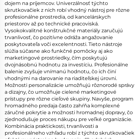
dojem na príjemcov. Univerzálnosť týchto
skrutkovačiek z nich robí vhodný nástroj pre rôzne
profesionálne prostredia, od kancelárskych
priestorov až po technické pracoviská.
Vysokokvalitné konštrukčné materiály zaručujú
trvanlivosť, čo pozitívne odráža angažovanie
poskytovateľa voči excelentnosti. Tieto nástroje
slúžia súčasne ako funkčné pomôcky aj ako
marketingové prostriedky, čím poskytujú
dvojnásobnú hodnotu za investíciu. Profesionálne
balenie zvyšuje vnímanú hodnotu, čo ich činí
vhodnými na darovanie na riaditeľskej úrovni.
Možnosti personalizácie umožňujú rôznorodé správy
a dizajny, čo umožňuje cielené marketingové
prístupy pre rôzne cieľové skupiny. Navyše, program
hromadného predaja často zahŕňa komplexné
záručné pokrytie a možnosti hromadnej dopravy, čo
zjednodušuje proces nákupu pre veľké organizácie.
Kombinácia praktickosti, trvanlivosti a
profesionálneho vzhľadu robí z týchto skrutkovačiek