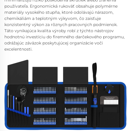
minimalizujú riziko poškodenia skrutiek alebo zranenia
používateľa. Ergonomická rukoväť obsahuje polymérne
materiály vysokého stupňa, ktoré odolávajú nárazom,
chemikáliám a teplotným výkyvom, čo zaisťuje
konzistentný výkon za rôznych pracovných podmienok.
Táto vynikajúca kvalita výroby robí z týchto nástrojov
hodnotnú investíciu do firemného darčekového programu,
odrážajúc záväzok poskytujúcej organizácie voči
excelentnosti.