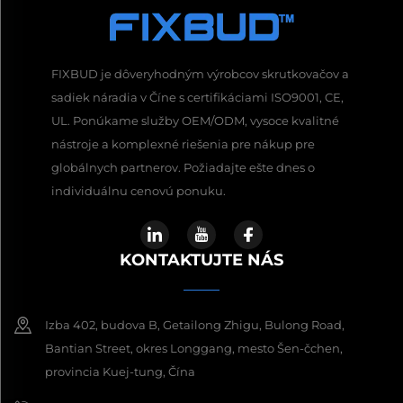
FIXBUD je dôveryhodným výrobcov skrutkovačov a
sadiek náradia v Číne s certifikáciami ISO9001, CE,
UL. Ponúkame služby OEM/ODM, vysoce kvalitné
nástroje a komplexné riešenia pre nákup pre
globálnych partnerov. Požiadajte ešte dnes o
individuálnu cenovú ponuku.
KONTAKTUJTE NÁS
Izba 402, budova B, Getailong Zhigu, Bulong Road,
Bantian Street, okres Longgang, mesto Šen-čchen,
provincia Kuej-tung, Čína