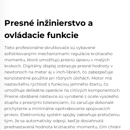
Presné inžinierstvo a
ovládacie funkcie
Tieto profesionálne skrutkovače sú vybavené
sofistikovanými mechanizmami regulácie krútiaceho
momentu, ktoré umožňujú presnú úpravu v malých
krokoch. Digitálny displej zobrazuje presné hodnoty v
newtonoch na meter aj v inch-librách, čo zabezpečuje
konzistentné použitie pri rôznych úlohách. Motor má
nastaviteľnú rýchlosť s funkciou jemného štartu, čo
umožňuje delikátne operácie na citlivých komponentoch.
Presne obrábané nástavce sú vyrobené z ocele vysokého
stupňa s presnými toleranciami, čo zaručuje dokonalé
prichytenie a minimálne opotrebovanie spojovacích
prvkov. Elektronický systém spojky zabraňuje pretočeniu
tým, že sa automaticky odpojí, keď je dosiahnutá
prednastavená hodnota krútiaceho momentu, čím chráni