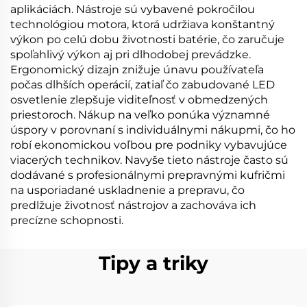
aplikáciách. Nástroje sú vybavené pokročilou
technológiou motora, ktorá udržiava konštantný
výkon po celú dobu životnosti batérie, čo zaručuje
spoľahlivý výkon aj pri dlhodobej prevádzke.
Ergonomický dizajn znižuje únavu používateľa
počas dlhších operácií, zatiaľ čo zabudované LED
osvetlenie zlepšuje viditeľnosť v obmedzených
priestoroch. Nákup na veľko ponúka významné
úspory v porovnaní s individuálnymi nákupmi, čo ho
robí ekonomickou voľbou pre podniky vybavujúce
viacerých technikov. Navyše tieto nástroje často sú
dodávané s profesionálnymi prepravnými kufričmi
na usporiadané uskladnenie a prepravu, čo
predlžuje životnosť nástrojov a zachováva ich
precízne schopnosti.
Tipy a triky