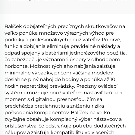
Balíček dobíjateľných precíznych skrutkovačov na
veľko ponúka množstvo výrazných výhod pre
podniky a profesionálnych používateľov. Po prvé,
funkcia dobíjania eliminuje pravidelné náklady a
odpad spojený s batériami jednorázového použitia,
čo zabezpečuje významné úspory v dlhodobom
horizonte. Možnosť rýchleho nabíjania zaisťuje
minimálne výpadky, pričom väčšina modelov
dosiahne plný náboj do hodiny a ponúka až 10
hodín nepretržitej prevádzky. Precízny ovládací
systém umožňuje používateľom nastaviť krútiaci
moment s digitálnou presnosťou, čím sa
predchádza pretiahnutiu a zníženiu rizika
poškodenia komponentov. Balíček na veľko
zvyčajne obsahuje komplexný výber nástavcov a
príslušenstva, čo odstraňuje potrebu dodatočných
nákupov a zaisťuje kompatibilitu vo viacerých