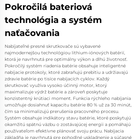
Pokročilá bateriová
technológia a systém
naťačovania
Nabíjateľné presné skrutkovače sú vybavené
najmodernejšou technológiou lithium-iónových batérií,
ktorá je navrhnutá pre optimálny výkon a dlhú životnosť.
Pokročilý systém riadenia batérie obsahuje inteligentné
nabíjacie protokoly, ktoré zabraňujú prebitiu a udržiavajú
zdravie batérie po tisíce nabíjacích cyklov. Každý
skrutkovač využíva vysoko účinný motor, ktorý
maximalizuje výdrž batérie a zároveň poskytuje
konzistentný krútiaci moment. Funkcia rýchleho nabíjania
umožňuje dosiahnuť kapacitu batérie 80 % už za 30 minút,
čím sa minimalizujú prerušenia pracovného procesu.
Systém obsahuje indikátory stavu batérie, ktoré poskytujú
okamžitú spätnú väzbu o zostávajúcej energii a pomáhajú
používateľom efektívne plánovať svoju prácu. Nabíjacia
základňa je navrhnutá pre pohodlné uskladnenie a súčasné