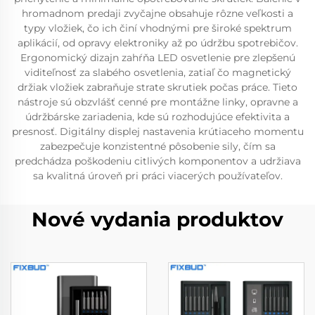
hromadnom predaji zvyčajne obsahuje rôzne veľkosti a
typy vložiek, čo ich činí vhodnými pre široké spektrum
aplikácií, od opravy elektroniky až po údržbu spotrebičov.
Ergonomický dizajn zahŕňa LED osvetlenie pre zlepšenú
viditeľnosť za slabého osvetlenia, zatiaľ čo magnetický
držiak vložiek zabraňuje strate skrutiek počas práce. Tieto
nástroje sú obzvlášť cenné pre montážne linky, opravne a
údržbárske zariadenia, kde sú rozhodujúce efektivita a
presnosť. Digitálny displej nastavenia krútiaceho momentu
zabezpečuje konzistentné pôsobenie sily, čím sa
predchádza poškodeniu citlivých komponentov a udržiava
sa kvalitná úroveň pri práci viacerých používateľov.
Nové vydania produktov