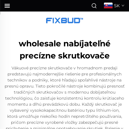
SK
wholesale nabíjateľné
precízne skrutkovače
Vákuové precízne skrutkovače v hromadnom predaji
predstavujú najmodernejšie riešenie pre profesionálnych
technikov a podniky, ktoré hľadajú spoľahlivé nástroje na
presnú opravu. Tieto pokročilé nástroje kombinujú presnosť
tradičných skrutkovačov s modernou dobíjateľnou
technológiou, čo zaisťuje konzistentnú kontrolu krútiaceho
momentu a dlhú prevádzkovú dobu. Každý skrutkovač je
vybavený vysokokapacitnou batériou typu lithium-ion,
ktorá umožňuje niekoľko hodín nepretržitého používania,
pričom precízne vyrobené vložky zabezpečujú presné
prichytenie a minimálne opotrebovanie skrutiek. Balenie v