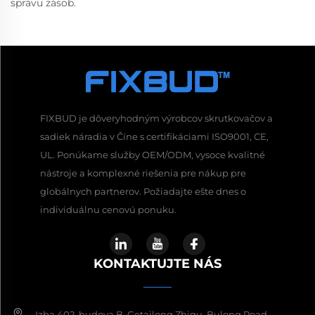
správu zásob.
FIXBUD je dôveryhodným výrobcov skrutkovačov a
sadiek náradia v Číne s certifikáciami ISO9001, CE,
UL. Ponúkame služby OEM/ODM, vysoce kvalitné
nástroje a komplexné riešenia pre nákup pre
globálnych partnerov. Požiadajte ešte dnes o
individuálnu cenovú ponuku.
KONTAKTUJTE NÁS
Izba 402, budova B, Getailong Zhigu, Bulong Road,