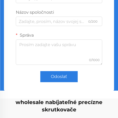
Názov spoločnosti
0/200
Správa
0/1000
Odoslať
wholesale nabíjateľné precízne
skrutkovače