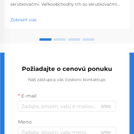
skrutkovačmi. Veľkoobchodný trh so skrutkovačmi
predstavuje kľúčový segment profesionálnych
nástrojov, ktorý obsluhuje podniky od obchodov so
Zobraziť viac
stavebninami až po stavebné spoločnosti. S
globálnou výrobou...
Požiadajte o cenovú ponuku
Náš zástupca vás čoskoro kontaktuje.
E-mail
0/100
Meno
0/100