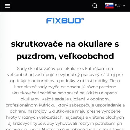
SK
skrutkovače na okuliare s
puzdrom, veľkoobchod
Sady skrutkovačov pre okuliare s kufričkami na
veľkoobchod zastupujú nevyhnutný pracovný nástroj pre
optických odborníkov a podniky v oblasti optiky. Tieto
komplexné sady zvyčajne obsahujú rôzne precízne
skrutkovače špeciálne navrhnuté na údržbu a opravu
okuliarov. Každá sada je uložená v odolnom,
profesionálnom kufričku, ktorý zabezpečuje usporiadanie a
ochranu nástrojov. Skrutkovače majú presne vyrobené
hroty v rôznych veľkostiach, najčastejšie vrátane plochých
aj krížových typov, aby vyhovovali rôznym potrebám pri
oprave okuliarov. Nástroje sú vyrobené z vysokokvalitných