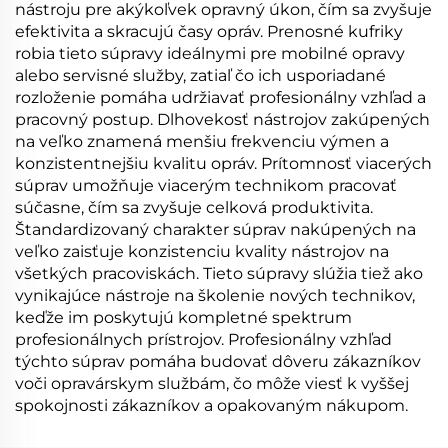
nástroju pre akýkoľvek opravný úkon, čím sa zvyšuje
efektivita a skracujú časy opráv. Prenosné kufriky
robia tieto súpravy ideálnymi pre mobilné opravy
alebo servisné služby, zatiaľ čo ich usporiadané
rozloženie pomáha udržiavať profesionálny vzhľad a
pracovný postup. Dlhovekosť nástrojov zakúpených
na veľko znamená menšiu frekvenciu výmen a
konzistentnejšiu kvalitu opráv. Prítomnosť viacerých
súprav umožňuje viacerým technikom pracovať
súčasne, čím sa zvyšuje celková produktivita.
Štandardizovaný charakter súprav nakúpených na
veľko zaisťuje konzistenciu kvality nástrojov na
všetkých pracoviskách. Tieto súpravy slúžia tiež ako
vynikajúce nástroje na školenie nových technikov,
keďže im poskytujú kompletné spektrum
profesionálnych prístrojov. Profesionálny vzhľad
týchto súprav pomáha budovať dôveru zákazníkov
voči opravárskym službám, čo môže viesť k vyššej
spokojnosti zákazníkov a opakovaným nákupom.