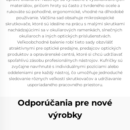
materiálov, pričom hroty sú často z tvrdeného ocele a
rukoväte sú pohodlné, ergonomické, vhodné na dlhodobé
používanie. Väčšina sad obsahuje mikroskopické
skrutkovače, ktoré sú ideálne na prácu s malými skrutkami
nachádzajúcimi sa v okuliarových ramenkách, slnečných
okuliaroch a iných optických príslušenstvách.
Veľkoobchodné balenie robí tieto sady obzvlášť
atraktívnymi pre optické predajne, predajcov optických
produktov a opravárenské centrá, ktoré si chcú udržiavať
spoľahlivú zásobu profesionálnych nástrojov. Kufričky sú
zvyčajne navrhnuté s individuálnymi pozíciami alebo
oddeleniami pre každý nástroj, čo umožňuje jednoduché
sledovanie rôznych veľkostí skrutkovačov a udržiavanie
usporiadaného pracovného priestoru.
Odporúčania pre nové
výrobky