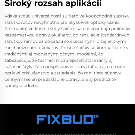
Široký rozsah aplikácií
Vďaka svojej univerzálnosti sú tieto veľkoobchodné súpravy
skrutkovačov nevyhnutné pre akýkoľvek optický biznis.
Rozmanité veľkosti a štýly špičiek sa prispôsobujú prakticky
každému typu opravy okuliarov, od regulácie štandardných
skrutkov rámov až po prácu so špeciálnymi dizajnérskymi
mechanizmami okuliarov. Presné špičky sú kompatibilné s
tradičnými aj modernými očnými modelmi, čo
zabezpečuje, že technici môžu opraviť staré rámy aj
súčasné štýly. Táto prispôsobivosť sa vzťahuje aj na rôzne
optické príslušenstvo a zariadenia, čo robí tieto súpravy
cennými nielen pre základné opravy, ale aj pre zložité
úpravy a údržbu.