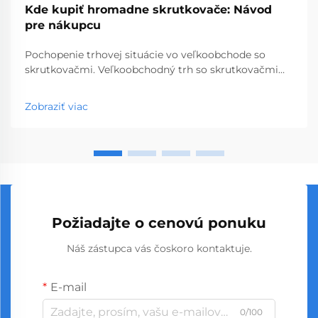
Kde kupiť hromadne skrutkovače: Návod
pre nákupcu
Pochopenie trhovej situácie vo veľkoobchode so
skrutkovačmi. Veľkoobchodný trh so skrutkovačmi
predstavuje kľúčový segment profesionálnych
nástrojov, ktorý obsluhuje podniky od obchodov so
Zobraziť viac
stavebninami až po stavebné spoločnosti. S
globálnou výrobou...
Požiadajte o cenovú ponuku
Náš zástupca vás čoskoro kontaktuje.
E-mail
0/100