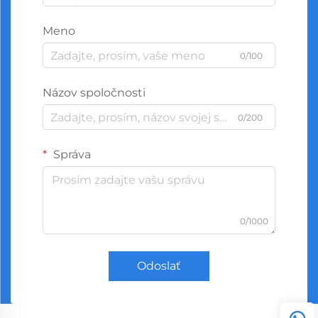
Meno
0/100
Názov spoločnosti
0/200
Správa
0/1000
Odoslať