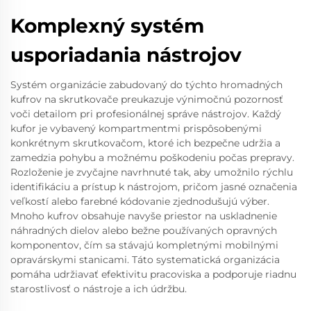
Komplexný systém
usporiadania nástrojov
Systém organizácie zabudovaný do týchto hromadných
kufrov na skrutkovače preukazuje výnimočnú pozornosť
voči detailom pri profesionálnej správe nástrojov. Každý
kufor je vybavený kompartmentmi prispôsobenými
konkrétnym skrutkovačom, ktoré ich bezpečne udržia a
zamedzia pohybu a možnému poškodeniu počas prepravy.
Rozloženie je zvyčajne navrhnuté tak, aby umožnilo rýchlu
identifikáciu a prístup k nástrojom, pričom jasné označenia
veľkostí alebo farebné kódovanie zjednodušujú výber.
Mnoho kufrov obsahuje navyše priestor na uskladnenie
náhradných dielov alebo bežne používaných opravných
komponentov, čím sa stávajú kompletnými mobilnými
opravárskymi stanicami. Táto systematická organizácia
pomáha udržiavať efektivitu pracoviska a podporuje riadnu
starostlivosť o nástroje a ich údržbu.