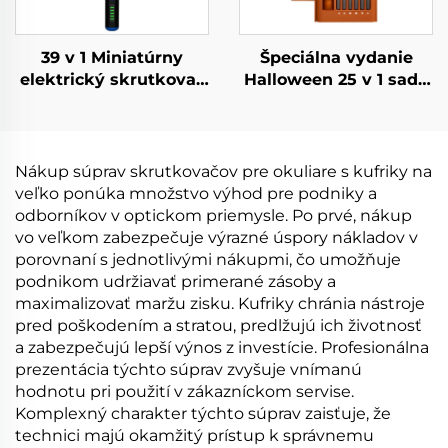
39 v 1 Miniatúrny
Špeciálna vydanie
elektrický skrutkovač
Halloween 25 v 1 sada
s vrtákmi
skrutkovačov
Nákup súprav skrutkovačov pre okuliare s kufriky na
veľko ponúka množstvo výhod pre podniky a
odborníkov v optickom priemysle. Po prvé, nákup
vo veľkom zabezpečuje výrazné úspory nákladov v
porovnaní s jednotlivými nákupmi, čo umožňuje
podnikom udržiavať primerané zásoby a
maximalizovať maržu zisku. Kufriky chránia nástroje
pred poškodením a stratou, predlžujú ich životnosť
a zabezpečujú lepší výnos z investície. Profesionálna
prezentácia týchto súprav zvyšuje vnímanú
hodnotu pri použití v zákazníckom servise.
Komplexný charakter týchto súprav zaisťuje, že
technici majú okamžitý prístup k správnemu