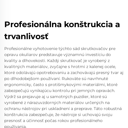
Profesionálna konštrukcia a
trvanlivosť
Profesionálne vyhotovenie týchto sád skrutkovačov pre
opravu okuliarov predstavuje významnú investíciu do
kvality a dlhovekosti. Každý skrutkovač je vyrobený z
kvalitných materiálov, zvyčajne s hrotmi z kalenej ocele,
ktoré odolávajú opotrebovaniu a zachovávajú presný tvar aj
po dlhodobejšom používaní. Rukoväte sú navrhnuté
ergonomicky, často s protišmykovými materiálmi, ktoré
zabezpečujú vynikajúcu kontrolu pri jemných opravách.
Výdrž sa prejavuje aj u samotných puzdier, ktoré sú
vyrobené z nárazuvzdorných materiálov určených na
ochranu nástrojov pri uskladnení a preprave. Táto robustná
konštrukcia zabezpečuje, že nástroje si uchovajú svoju
presnosť a účinnosť počas rokov profesionálneho
používania.