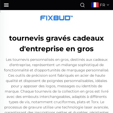
FR
tournevis gravés cadeaux
d'entreprise en gros
Les tournevis personnalisés en gros, destinés aux cadeaux
d'entreprise, représentent un mélange sophistiqué de
fonctionnalité et d'opportunités de marquage personnalisé.
Ces outils de précision sont fabriqués en acier de haute
qualité et disposent de poignées personnalisables, idéales
pour y apposer des logos, messages ou identités de
marque. Chaque tournevis de la collection en gros est livré
avec des embouts interchangeables, adaptés à différents
types de vis, notamment cruciformes, plats et Torx. Le
processus de gravure utilise une technologie laser avancée,
garantissant des inscriptions nettes et durables, résistantes