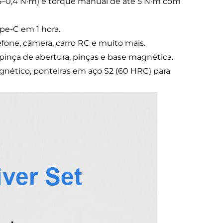
5–0,4 N·m) e torque manual de até 5 N·m com
ype-C em 1 hora.
efone, câmera, carro RC e muito mais.
pinça de abertura, pinças e base magnética.
nético, ponteiras em aço S2 (60 HRC) para