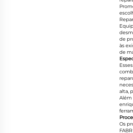
Promo
escol
Repar
Equip
desmo
de pr
às ex
de má
Espec
Esses
combi
repar
neces
alta,
Além 
enriq
ferra
Proce
Os pr
FABRI