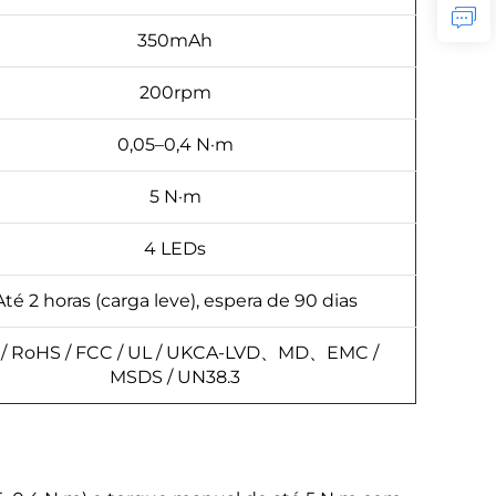
350mAh
200rpm
0,05–0,4 N·m
5 N·m
4 LEDs
Até 2 horas (carga leve), espera de 90 dias
 / RoHS / FCC / UL / UKCA-LVD、MD、EMC /
MSDS / UN38.3