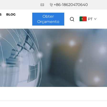
+86-18620470640
S
BLOG
Obter
PT
Orçamento