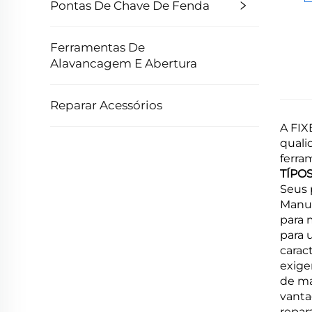
Pontas De Chave De Fenda
Ferramentas De
Alavancagem E Abertura
Reparar Acessórios
A FIX
quali
ferra
TÍPO
Seus 
Manua
para 
para 
carac
exige
de ma
vanta
repar