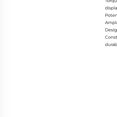
Torqu
displa
Poten
Ampla
Desig
Const
durab