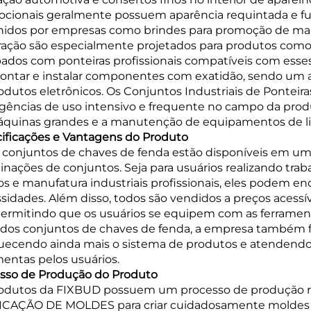
cionais geralmente possuem aparência requintada e fu
hidos por empresas como brindes para promoção de mar
ação são especialmente projetados para produtos como 
ados com ponteiras profissionais compatíveis com esse
ntar e instalar componentes com exatidão, sendo um as
odutos eletrônicos. Os Conjuntos Industriais de Pontei
igências de uso intensivo e frequente no campo da pro
quinas grandes e a manutenção de equipamentos de li
ificações e Vantagens do Produto
 conjuntos de chaves de fenda estão disponíveis em um
nações de conjuntos. Seja para usuários realizando tra
os e manufatura industriais profissionais, eles podem 
sidades. Além disso, todos são vendidos a preços acess
 permitindo que os usuários se equipem com as ferrament
dos conjuntos de chaves de fenda, a empresa também f
uecendo ainda mais o sistema de produtos e atendendo
mentas pelos usuários.
sso de Produção do Produto
odutos da FIXBUD possuem um processo de produção rigo
CAÇÃO DE MOLDES para criar cuidadosamente moldes de