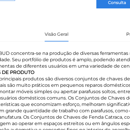
Consulta
Visão Geral
P
BUD concentra-se na produção de diversas ferramentas 
dade. Seu portfólio de produtos é amplo, podendo aten
mentas de diferentes usuários em uma variedade de cená
S DE PRODUTO
principais produtos são diversos conjuntos de chaves d
is são muito práticos em pequenos reparos domésticos 
montar móveis simples ou apertar parafusos soltos, entre
usuários domésticos comuns. Os Conjuntos de Chaves de F
terísticas que economizam esforço, melhoram significa
m grande quantidade de trabalho com parafusos, como e
nufatura. Os Conjuntos de Chaves de Fenda Catraca, co
gem ao operar em espaços estreitos ou em ângulos espe
ação automotiva e consertos finos no interior de aparel