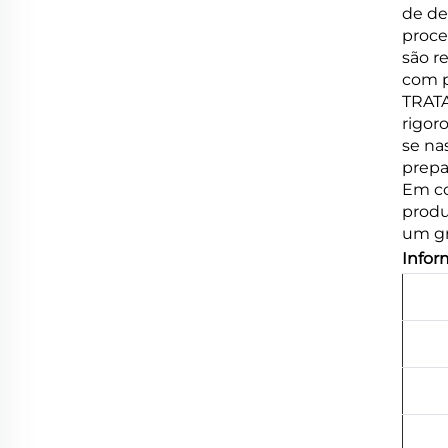
de de
proce
são r
com p
TRATA
rigor
se na
prepa
Em co
produ
um gr
Infor