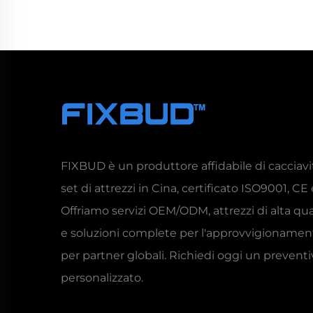
FIXBUD è un produttore affidabile di cacciavit
set di attrezzi in Cina, certificato ISO9001, CE 
Offriamo servizi OEM/ODM, attrezzi di alta qua
e soluzioni complete per l'approvvigionamen
per partner globali. Richiedi oggi un prevent
personalizzato.