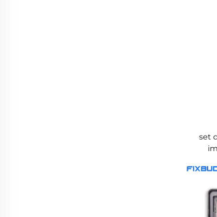
dema
set 
im
antis