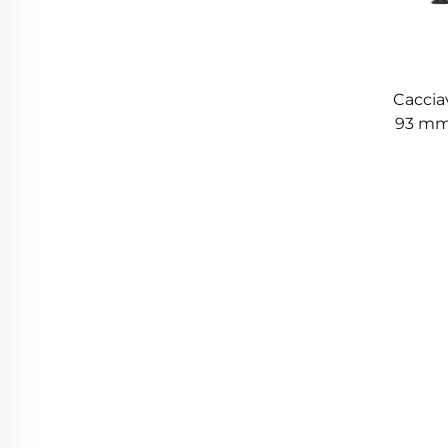
Cacciav
93 mm
pers