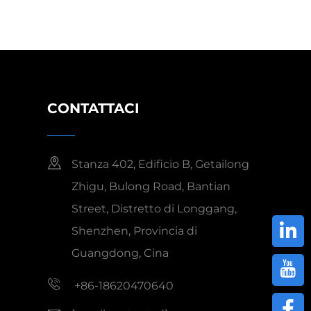
CONTATTACI
Stanza 402, Edificio B, Getailong
Zhigu, Bulong Road, Bantian
Street, Distretto di Longgang,
Shenzhen, Provincia di
Guangdong, Cina
+86-18620470640