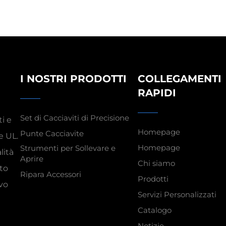
I NOSTRI PRODOTTI
COLLEGAMENTI
RAPIDI
Set di Cacciaviti di Precisione
i e
Homepage
Punte Cacciavite
e UL.
Homepage
Strumenti per Sollevare e
lità
Aprire
Chi siamo
to
Ripara Accessori
Prodotti
ivo
Servizi Personalizzati
Catalogo
Notizie