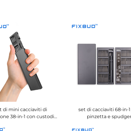
t di mini cacciaviti di
set di cacciaviti 68-in-
ione 38-in-1 con custodia
pinzetta e spudge
ga di alluminio, punte a
 estremità in acciaio S2,