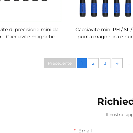
ite di precisione mini da
Cacciavite mini PH / SL /
 – Cacciavite magnetico
punta magnetica e pun
onalizzabile con tappo
acciaio S2
rotante
...
Precedente
1
2
3
4
Richied
Il nostro rap
Email