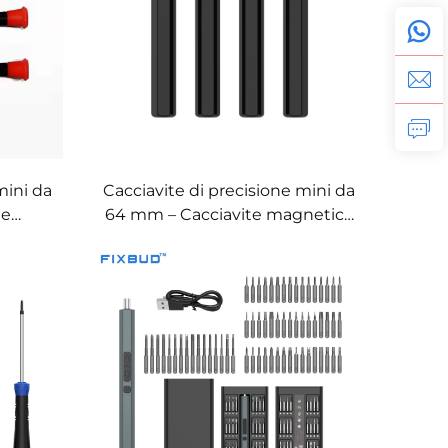
mini da
Cacciavite di precisione mini da
te
64 mm – Cacciavite magnetico
ile con
personalizzabile