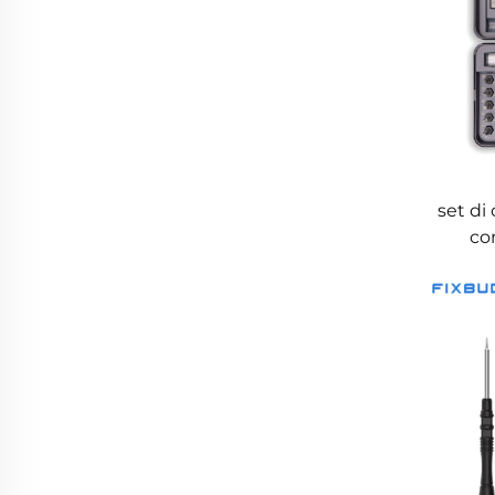
set di 
co
imp