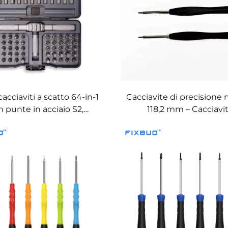
cacciaviti a scatto 64-in-1
Cacciavite di precisione 
n punte in acciaio S2,
118,2 mm – Cacciavi
ugnatura staccabile e
magnetico personalizzab
convertibile
tappo rotante