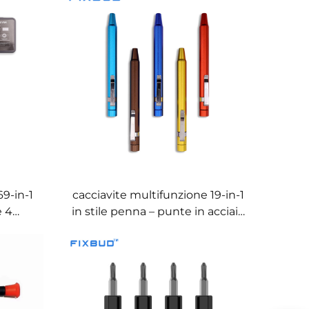
69-in-1
cacciavite multifunzione 19-in-1
e 4
in stile penna – punte in acciaio
iretta
S2, vano di stoccaggio nascosto
e opzioni di colore OEM