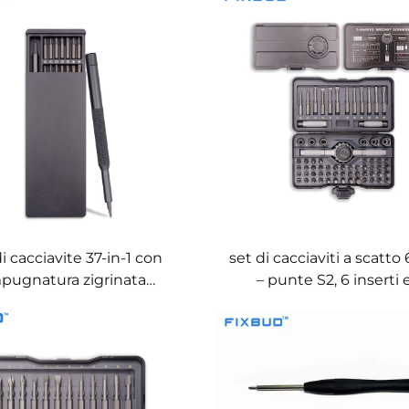
magnetizzatore e
gnetizzatore integrati
di cacciavite 37-in-1 con
set di cacciaviti a scatto 
pugnatura zigrinata
– punte S2, 6 inserti 
civolo ed etichette per
prolunghe, produzione d
tipo di punta
OEM