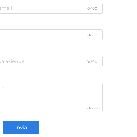
0/100
0/100
0/200
0/1000
Invia