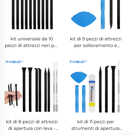
kit universale da 10
kit di 9 pezzi di attrezzi
pezzi di attrezzi neri per
per sollevamento e
spingere
apertura – Per telefono,
laptop, tablet e
riparazione di dispositivi
elettronici
kit di 8 pezzi di attrezzi
kit di 11 pezzi per
di apertura con leva -
strumenti di apertura
Strumenti in plastica e
per la riparazione di