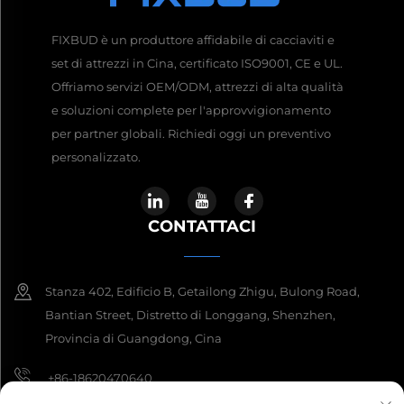
FIXBUD è un produttore affidabile di cacciaviti e
set di attrezzi in Cina, certificato ISO9001, CE e UL.
Offriamo servizi OEM/ODM, attrezzi di alta qualità
e soluzioni complete per l'approvvigionamento
per partner globali. Richiedi oggi un preventivo
personalizzato.
CONTATTACI
Stanza 402, Edificio B, Getailong Zhigu, Bulong Road,
Bantian Street, Distretto di Longgang, Shenzhen,
Provincia di Guangdong, Cina
+86-18620470640