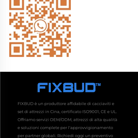
FIXBUD è un produttore affidabile di cacciaviti e
set di attrezzi in Cina, certificato ISO9001, CE e UL.
Offriamo servizi OEM/ODM, attrezzi di alta qualità
e soluzioni complete per l'approvvigionamento
per partner globali. Richiedi oggi un preventivo