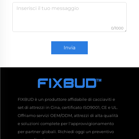
0/1000
Invia
FIXBUD è un produttore affidabile di cacciaviti e
set di attrezzi in Cina, certificato ISO9001, CE e UL.
Offriamo servizi OEM/ODM, attrezzi di alta qualità
e soluzioni complete per l'approvvigionamento
per partner globali. Richiedi oggi un preventivo