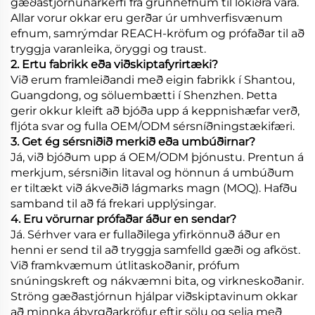
gæðastjórnunarkerfi frá grunnefnum til lokiðra vara.
Allar vorur okkar eru gerðar úr umhverfisvænum
efnum, samrýmdar REACH-kröfum og prófaðar til að
tryggja varanleika, öryggi og traust.
2. Ertu fabrikk eða viðskiptafyrirtæki?
Við erum framleiðandi með eigin fabrikk í Shantou,
Guangdong, og söluembætti í Shenzhen. Þetta
gerir okkur kleift að bjóða upp á keppnishæfar verð,
fljóta svar og fulla OEM/ODM sérsníðningstækifæri.
3. Get ég sérsniðið merkið eða umbúðirnar?
Já, við bjóðum upp á OEM/ODM þjónustu. Prentun á
merkjum, sérsniðin litaval og hönnun á umbúðum
er tiltækt við ákveðið lágmarks magn (MOQ). Hafðu
samband til að fá frekari upplýsingar.
4. Eru vörurnar prófaðar áður en sendar?
Já. Sérhver vara er fullaðilega yfirkönnuð áður en
henni er send til að tryggja samfelld gæði og afköst.
Við framkvæmum útlitaskoðanir, prófum
snúningskreft og nákvæmni bita, og virkneskoðanir.
Ströng gæðastjórnun hjálpar viðskiptavinum okkar
að minnka ábyrgðarkröfur eftir sölu og selja með