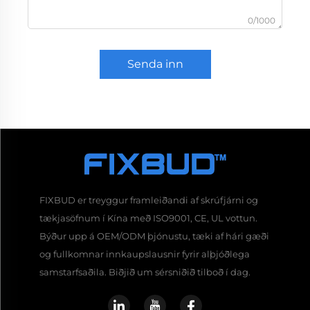
0/1000
Senda inn
FIXBUD er treyggur framleiðandi af skrúfjárni og
tækjasöfnum í Kína með ISO9001, CE, UL vottun.
Býður upp á OEM/ODM þjónustu, tæki af hári gæði
og fullkomnar innkaupslausnir fyrir alþjóðlega
samstarfsaðila. Biðjið um sérsniðið tilboð í dag.