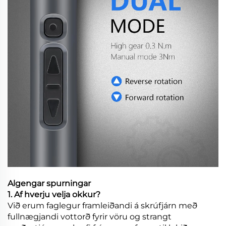
Algengar spurningar
1. Af hverju velja okkur?
Við erum faglegur framleiðandi á skrúfjárn með
fullnægjandi vottorð fyrir vöru og strangt