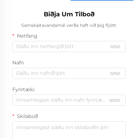
áhrifavirkt bitasafn
Biðja Um Tilboð
Samskiptavandamál verða haft við þig fljótt.
Netfang
0/100
Nafn
0/100
Fyrirtæki
0/200
Skilaboð