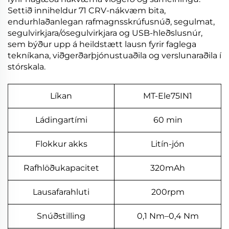
Settið inniheldur 71 CRV-nákvæm bita,
endurhlaðanlegan rafmagnsskrúfusnúð, segulmat,
segulvirkjara/ósegulvirkjara og USB-hleðslusnúr,
sem býður upp á heildstætt lausn fyrir faglega
tekníkana, viðgerðarþjónustuaðila og verslunaraðila í
stórskala.
Líkan
MT-Ele75IN1
Ládingartími
60 min
Flokkur akks
Litín-jón
Rafhlöðukapacitet
320mAh
Lausafarahluti
200rpm
Snúðstilling
0,1 Nm–0,4 Nm