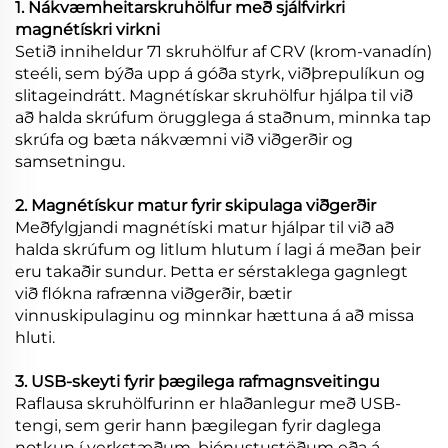
1. Nákvæmheitarskruhölfur með sjálfvirkri
magnétískri virkni
Setið inniheldur 71 skruhölfur af CRV (krom-vanadín)
steéli, sem býða upp á góða styrk, viðþrepulíkun og
slitageindrátt. Magnétískar skruhölfur hjálpa til við
að halda skrúfum örugglega á staðnum, minnka tap
skrúfa og bæta nákvæmni við viðgerðir og
samsetningu.
2. Magnétískur matur fyrir skipulaga viðgerðir
Meðfylgjandi magnétíski matur hjálpar til við að
halda skrúfum og litlum hlutum í lagi á meðan þeir
eru takaðir sundur. Þetta er sérstaklega gagnlegt
við flókna rafrænna viðgerðir, bætir
vinnuskipulaginu og minnkar hættuna á að missa
hluti.
3. USB-skeyti fyrir þægilega rafmagnsveitingu
Raflausa skruhölfurinn er hlaðanlegur með USB-
tengi, sem gerir hann þægilegan fyrir daglega
notkun í verkstæðum, þjónustustöðum eða á