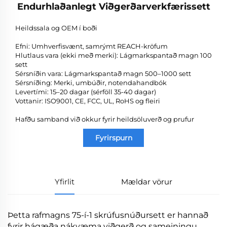
Endurhlaðanlegt Viðgerðarverkfærissett
Heildssala og OEM í boði
Efni: Umhverfisvænt, samrýmt REACH-kröfum
Hlutlaus vara (ekki með merki): Lágmarkspantað magn 100
sett
Sérsníðin vara: Lágmarkspantað magn 500–1000 sett
Sérsníðing: Merki, umbúðir, notendahandbók
Levertími: 15–20 dagar (sérföll 35-40 dagar)
Vottanir: ISO9001, CE, FCC, UL, RoHS og fleiri
Hafðu samband við okkur fyrir heildsöluverð og prufur
Fyrirspurn
Yfirlit
Mældar vörur
Þetta rafmagns 75-í-1 skrúfusnúðursett er hannað
fyrir hágæða nákvæma viðgerð og sameiningu.