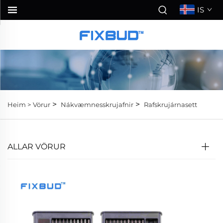
IS
>
>
Heim >
Vörur
Nákvæmnesskrujafnir
Rafskrujárnasett
ALLAR VÖRUR