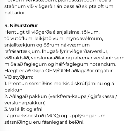
staðnum við viðgerðir án þess að skipta oft um
battaríur.
4. Niðurstöður
Hentugt til viðgerða á snjallsíma, tölvum,
tölvutöflum, leikjatölvum, myndavélmum,
snjalltækjum og öðrum nákvæmum
rafrásartækjum. Íhugað fyrir viðgerðarverslur,
viðhaldslið, verslunaraðilar og rafrænar verslanir sem
miða að faglegum og hálf-faglegum notendum.
Hægt er að skipa OEM/ODM aðlagaðar útgáfur
Við styðjum:
1. Prentun sérsníðins merkis á skrúfjárninu og á
pakkun
2. Aðlagað pakkun (verkfæra-kaupa / gjafakassa /
verslunarpakkun)
3. Val á lit og efni
Lágmarksbestöð (MOQ) og upplýsingar um
sérsníðingu eru fáanlegar á beiðni.