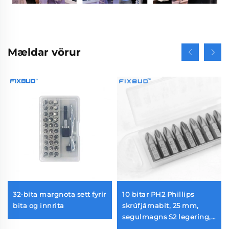
Mældar vörur
32-bita margnota sett fyrir
10 bitar PH2 Phillips
bita og innrita
skrúfjárnabit, 25 mm,
segulmagns S2 legering,
1/4'' sexkantafturfót,