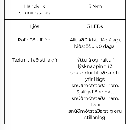
Handvirk
5 N·m
snúningsálag
Ljós
3 LEDs
Rafhlöðulíftími
Allt að 2 klst. (lág álag),
biðstöðu 90 dagar
Tækni til að stilla gír
Ýttu á og haltu í
lýsknappinn í 3
sekúndur til að skipta
yfir í lágt
snúðmótstaðarham.
Sjálfgefið er hátt
snúðmótstaðarham.
Tveir
snúðmótstaðarstig eru
stillanleg.