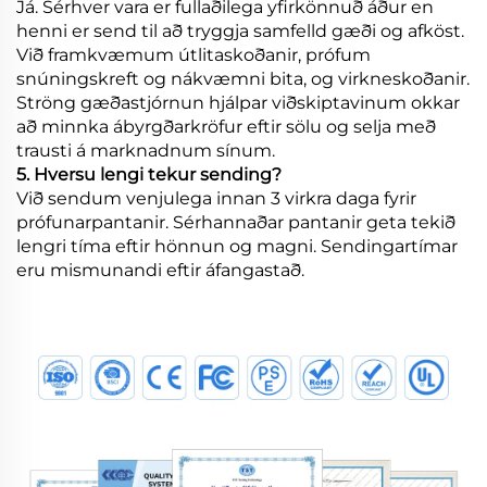
Já. Sérhver vara er fullaðilega yfirkönnuð áður en
henni er send til að tryggja samfelld gæði og afköst.
Við framkvæmum útlitaskoðanir, prófum
snúningskreft og nákvæmni bita, og virkneskoðanir.
Ströng gæðastjórnun hjálpar viðskiptavinum okkar
að minnka ábyrgðarkröfur eftir sölu og selja með
trausti á marknadnum sínum.
5. Hversu lengi tekur sending?
Við sendum venjulega innan 3 virkra daga fyrir
prófunarpantanir. Sérhannaðar pantanir geta tekið
lengri tíma eftir hönnun og magni. Sendingartímar
eru mismunandi eftir áfangastað.