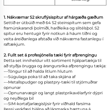
1. Nákvæmar S2 skruflýsispítur af hárgæða gæðum
Settið er útbúið með 64 S2 steinspítum sem gefa
framúrskarandi þolmiði, harðleika og slitélsþol. S2
spítur eru hentugir fyrir notkun á háum tíðni og
veita áreiðanlega afstaða við nákvæma fastanlegu í
raftækjum.
2. Fullt set á profesjónella tæki fyrir afþrengingu
Þetta set inniheldur vítt sortiment hjálpartækja til
að styðja örugga og árangursríka afþrengingu tækja:
---Töngur til að halda litlum hlutum
---Súgulaga poka til að taka skjána af
---Metallspudger og plastpry-tæki til stjórnuðrar
opnunar
---Opnunarvægir og langt plastprikavélarfyrir dýpri
og neyðlega bil
---SIM-kortafjarlægislýsir fyrir viðhald farsíma
Þessi verkfæri hjálpa að lágmarka hættuna á