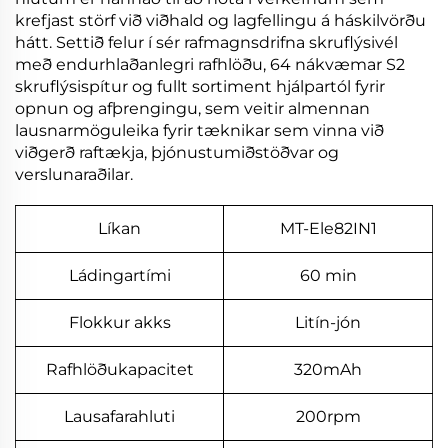
krefjast störf við viðhald og lagfellingu á háskilvörðu
hátt. Settið felur í sér rafmagnsdrifna skruflýsivél
með endurhlaðanlegri rafhlöðu, 64 nákvæmar S2
skruflýsispítur og fullt sortiment hjálpartól fyrir
opnun og afþrengingu, sem veitir almennan
lausnarmöguleika fyrir tæknikar sem vinna við
viðgerð raftækja, þjónustumiðstöðvar og
verslunaraðilar.
Líkan
MT-Ele82IN1
Ládingartími
60 min
Flokkur akks
Litín-jón
Rafhlöðukapacitet
320mAh
Lausafarahluti
200rpm