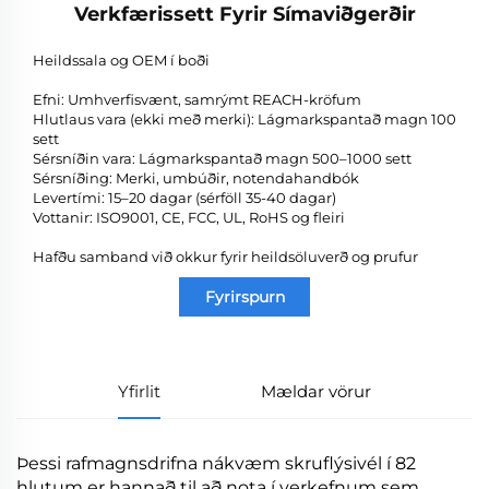
Verkfærissett Fyrir Símaviðgerðir
Heildssala og OEM í boði
Efni: Umhverfisvænt, samrýmt REACH-kröfum
Hlutlaus vara (ekki með merki): Lágmarkspantað magn 100
sett
Sérsníðin vara: Lágmarkspantað magn 500–1000 sett
Sérsníðing: Merki, umbúðir, notendahandbók
Levertími: 15–20 dagar (sérföll 35-40 dagar)
Vottanir: ISO9001, CE, FCC, UL, RoHS og fleiri
Hafðu samband við okkur fyrir heildsöluverð og prufur
Fyrirspurn
Yfirlit
Mældar vörur
Þessi rafmagnsdrifna nákvæm skruflýsivél í 82
hlutum er hannað til að nota í verkefnum sem