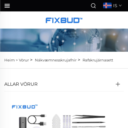
IS
>
>
Heim >
Vörur
Nákvæmnesskrujafnir
Rafskrujárnasett
ALLAR VÖRUR