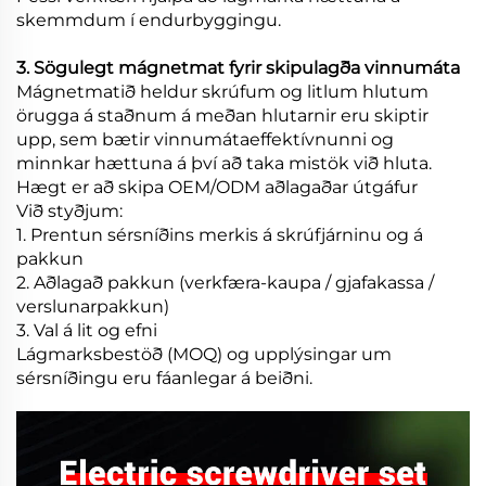
skemmdum í endurbyggingu.
3. Sögulegt mágnetmat fyrir skipulagða vinnumáta
Mágnetmatið heldur skrúfum og litlum hlutum
örugga á staðnum á meðan hlutarnir eru skiptir
upp, sem bætir vinnumátaeffektívnunni og
minnkar hættuna á því að taka mistök við hluta.
Hægt er að skipa OEM/ODM aðlagaðar útgáfur
Við styðjum:
1. Prentun sérsníðins merkis á skrúfjárninu og á
pakkun
2. Aðlagað pakkun (verkfæra-kaupa / gjafakassa /
verslunarpakkun)
3. Val á lit og efni
Lágmarksbestöð (MOQ) og upplýsingar um
sérsníðingu eru fáanlegar á beiðni.