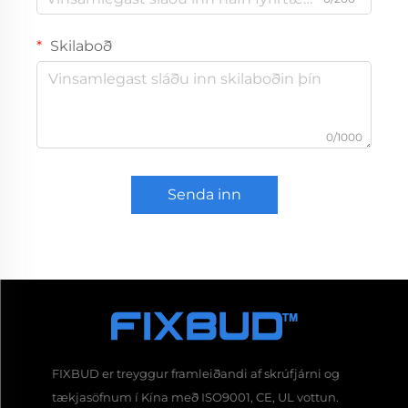
Skilaboð
0/1000
Senda inn
FIXBUD er treyggur framleiðandi af skrúfjárni og
tækjasöfnum í Kína með ISO9001, CE, UL vottun.