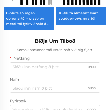
8-hluta spudger-
10-hluta almennt svart
opnunartól – plast- og
spudger-prýsingartól
metalltól fyrir viðhald á
rafrænum tækjum
Biðja Um Tilboð
Samskiptavandamál verða haft við þig fljótt.
Netfang
0/100
Nafn
0/100
Fyrirtæki
0/200