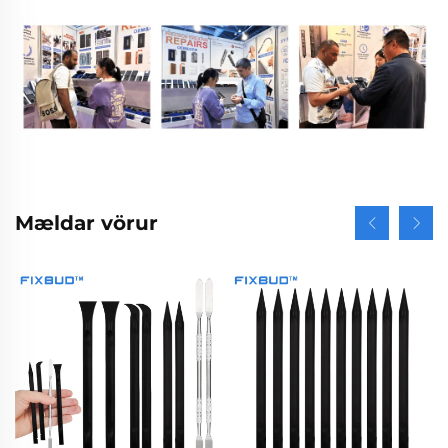
Mældar vörur