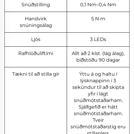
Snúðstilling
0,1 Nm–0,4 Nm
Handvirk
5 N·m
snúningsálag
Ljós
3 LEDs
Rafhlöðulíftími
Allt að 2 klst. (lág álag),
biðstöðu 90 dagar
Tækni til að stilla gír
Ýttu á og haltu í
lýsknappinn í 3
sekúndur til að skipta
yfir í lágt
snúðmótstaðarham.
Sjálfgefið er hátt
snúðmótstaðarham.
Tveir
snúðmótstaðarstig eru
stillanleg.