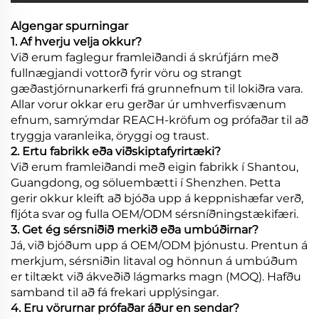
Algengar spurningar
1. Af hverju velja okkur?
Við erum faglegur framleiðandi á skrúfjárn með
fullnægjandi vottorð fyrir vöru og strangt
gæðastjórnunarkerfi frá grunnefnum til lokiðra vara.
Allar vorur okkar eru gerðar úr umhverfisvænum
efnum, samrýmdar REACH-kröfum og prófaðar til að
tryggja varanleika, öryggi og traust.
2. Ertu fabrikk eða viðskiptafyrirtæki?
Við erum framleiðandi með eigin fabrikk í Shantou,
Guangdong, og söluembætti í Shenzhen. Þetta
gerir okkur kleift að bjóða upp á keppnishæfar verð,
fljóta svar og fulla OEM/ODM sérsníðningstækifæri.
3. Get ég sérsniðið merkið eða umbúðirnar?
Já, við bjóðum upp á OEM/ODM þjónustu. Prentun á
merkjum, sérsniðin litaval og hönnun á umbúðum
er tiltækt við ákveðið lágmarks magn (MOQ). Hafðu
samband til að fá frekari upplýsingar.
4. Eru vörurnar prófaðar áður en sendar?