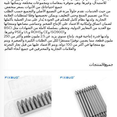
للاستبدال، وغيرها. وهي متوفرة بمقاسات ومجموعات مختلفة، ويمكنها تلبية
جميع احتياجاتك من الأدوات بسعر منخفض.
من حيث الخدمات، تقدم حلولاً مرنة في التصنيع الأصلي والتجميع حسب الطلب
بدءًا من تصميم المنتج وحتى التغليف، ويمكن تخصيصها وفقًا لمتطلبات العلامة
التجارية. ولديها نظام كامل للتحكم في الجودة يُدار على مدار العملية بأكملها
لضمان اتساق وإمكانية الاعتماد على الإنتاج الضخم. وتتماشى مصانعها ومنتجاتها
مع العديد من المعايير الدولية، وتحظى بسلسلة كاملة من الشهادات مثل BSCI
وISO9001 وCE وROHS وUL وPSE وغيرها.
ولديها قدرة إنتاجية قوية، بإنتاج سنوي يزيد عن 2.5 مليون طقم وأكثر من 250
مليون قطعة، مما يضمن توفيرًا مستقرًا لكل من الطلبات الكبيرة والصغيرة. ويتم
بيع منتجاتها في أكثر من 100 دولة، ويتم الاعتماد عليها من قبل تجار التجزئة
والعلامات التجارية والمحترفين في جميع أنحاء العالم.
جميع المنتجات