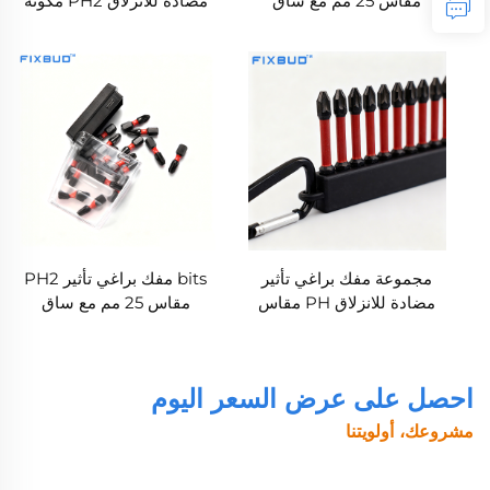
مقاس 25 مم مع ساق
مضادة للانزلاق PH2 مكونة
سداسي 1/4 بوصة للأدوات
من 20 قطعة، من فولاذ S2
الكهربائية
مغناطيسي، 25 مم، مع ساق
سداسي 1/4 بوصة
مجموعة مفك براغي تأثير
bits مفك براغي تأثير PH2
مضادة للانزلاق PH مقاس
مقاس 25 مم مع ساق
50 مم مكونة من 10 قطع
سداسي 1/4 بوصة لأجهزة
مصنوعة من فولاذ S2
التشغيل بالتأثير والأدوات
الكهربائية
احصل على عرض السعر اليوم
مشروعك، أولويتنا