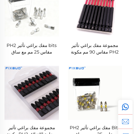
مجموعة مفك براغي تأثير
bits مفك براغي تأثير PH2
PH2 مقاس 90 مم مكونة
مقاس 25 مم مع ساق
من 10 قطع، مغناطيسية
سداسي 1/4 بوصة لأجهزة
وعالية الصلابة، للأدوات
التشغيل بالتأثير
الكهربائية
Bits مفك براغي تأثير PH2
مجموعة مفك براغي تأثير