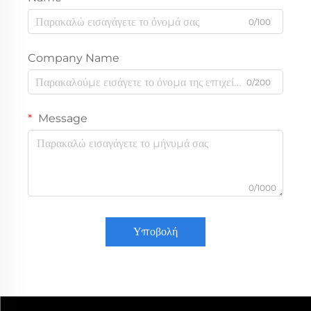
0/100
Company Name
0/200
Message
0/1000
Υποβολή