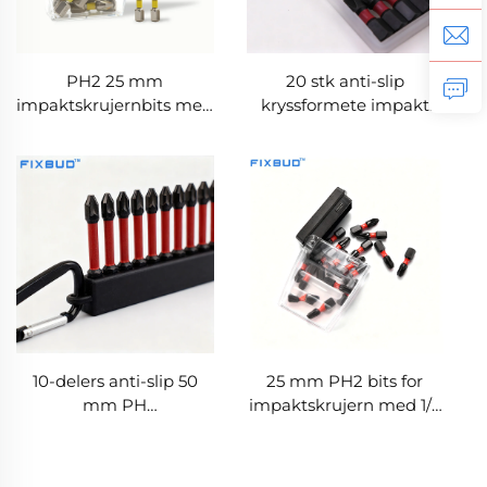
PH2 25 mm
20 stk anti-slip
impaktskrujernbits med
kryssformete impakt
1/4 tomme heksalskaft
PH2-bits, magnetisk S2-
for kraftverktøy
stål, 25 mm, 1/4 tomme
heksalskaft
10-delers anti-slip 50
25 mm PH2 bits for
mm PH
impaktskrujern med 1/4
impaktskrujernbits sett
tomme heksalskaft for
laget av S2-stål
impaktskrujern og
kraftverktøy