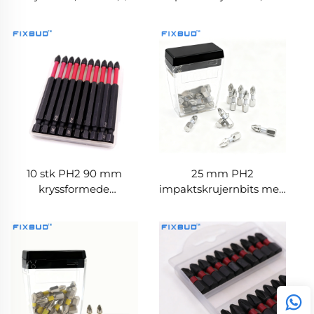
tomme heksalskaft,
med 1/4 tomme
magnetisk S2-stål,
heksalskaft i S2-
slagfast bitssett
legering med høy
hardhet for kraftverktøy
10 stk PH2 90 mm
25 mm PH2
kryssformede
impaktskrujernbits med
impaktskrujernbits,
1/4 tomme heksalskaft
magnetisk, høy hardhet,
for impaktskrujern
for kraftverktøy