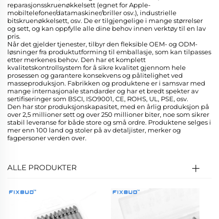
reparasjonsskruenøkkelsett (egnet for Apple-
mobiltelefoner/datamaskiner/briller osv.), industrielle
bitskruenøkkelsett, osv. De er tilgjengelige i mange størrelser
og sett, og kan oppfylle alle dine behov innen verktøy til en lav
pris.
Når det gjelder tjenester, tilbyr den fleksible OEM- og ODM-
løsninger fra produktutforming til emballasje, som kan tilpasses
etter merkenes behov. Den har et komplett
kvalitetskontrollsystem for å sikre kvalitet gjennom hele
prosessen og garantere konsekvens og pålitelighet ved
masseproduksjon. Fabrikken og produktene er i samsvar med
mange internasjonale standarder og har et bredt spekter av
sertifiseringer som BSCI, ISO9001, CE, ROHS, UL, PSE, osv.
Den har stor produksjonskapasitet, med en årlig produksjon på
over 2,5 millioner sett og over 250 millioner biter, noe som sikrer
stabil leveranse for både store og små ordre. Produktene selges i
mer enn 100 land og stoler på av detaljister, merker og
fagpersoner verden over.
ALLE PRODUKTER