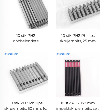
10 stk PH2
10 stk PH2 Phillips
dobbelendete
skrujernbits, 25 mm,
magnetiske Phillips 100
magnetisk S2-legering,
mm lange skrujernbits
1/4 tomme heksalskaft,
slagfast bitssett
10 stk PH2 Phillips
10 stk PH2 150 mm
skrujernbits, 50 mm, 1/4
impaktskrujernbits, sett