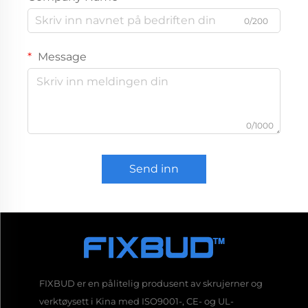
0/200
Message
0/1000
Send inn
FIXBUD er en pålitelig produsent av skrujerner og
verktøysett i Kina med ISO9001-, CE- og UL-