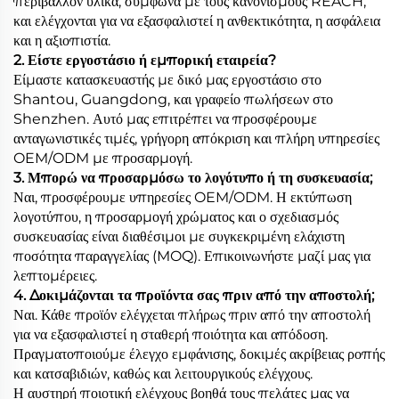
περιβάλλον υλικά, σύμφωνα με τους κανονισμούς REACH,
και ελέγχονται για να εξασφαλιστεί η ανθεκτικότητα, η ασφάλεια
και η αξιοπιστία.
2. Είστε εργοστάσιο ή εμπορική εταιρεία?
Είμαστε κατασκευαστής με δικό μας εργοστάσιο στο
Shantou, Guangdong, και γραφείο πωλήσεων στο
Shenzhen. Αυτό μας επιτρέπει να προσφέρουμε
ανταγωνιστικές τιμές, γρήγορη απόκριση και πλήρη υπηρεσίες
OEM/ODM με προσαρμογή.
3. Μπορώ να προσαρμόσω το λογότυπο ή τη συσκευασία;
Ναι, προσφέρουμε υπηρεσίες OEM/ODM. Η εκτύπωση
λογοτύπου, η προσαρμογή χρώματος και ο σχεδιασμός
συσκευασίας είναι διαθέσιμοι με συγκεκριμένη ελάχιστη
ποσότητα παραγγελίας (MOQ). Επικοινωνήστε μαζί μας για
λεπτομέρειες.
4. Δοκιμάζονται τα προϊόντα σας πριν από την αποστολή;
Ναι. Κάθε προϊόν ελέγχεται πλήρως πριν από την αποστολή
για να εξασφαλιστεί η σταθερή ποιότητα και απόδοση.
Πραγματοποιούμε έλεγχο εμφάνισης, δοκιμές ακρίβειας ροπής
και κατσαβιδιών, καθώς και λειτουργικούς ελέγχους.
Η αυστηρή ποιοτική ελέγχους βοηθά τους πελάτες μας να