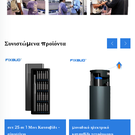
Συνιστώμενα προϊόντα
σετ 25 σε 1 Μινι Κατσαβίδι -
μοναδικό ηλεκτρικό
αλουμίνιο
κατσαβίδι τετράγωνου