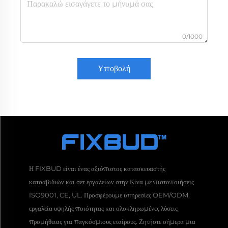
0/1000
Υποβολή
Η FIXBUD είναι ένας αξιόπιστος κατασκευαστής
κατσαβιδιών και σετ εργαλείων στην Κίνα με πιστοποιήσεις
ISO9001, CE, UL. Προσφέρουμε υπηρεσίες OEM/ODM,
εργαλεία υψηλής ποιότητας και ολοκληρωμένες λύσεις
προμήθειας για παγκόσμιους εταίρους. Ζητήστε σήμερα μια