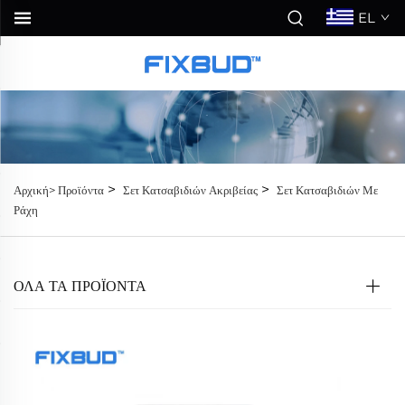
EL
>
>
Αρχική>
Προϊόντα
Σετ Κατσαβιδιών Ακριβείας
Σετ Κατσαβιδιών Με
Ράχη
ΟΛΑ ΤΑ ΠΡΟΪΟΝΤΑ