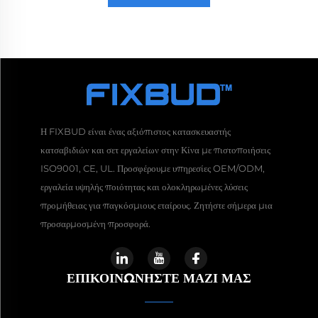
Η FIXBUD είναι ένας αξιόπιστος κατασκευαστής
κατσαβιδιών και σετ εργαλείων στην Κίνα με πιστοποιήσεις
ISO9001, CE, UL. Προσφέρουμε υπηρεσίες OEM/ODM,
εργαλεία υψηλής ποιότητας και ολοκληρωμένες λύσεις
προμήθειας για παγκόσμιους εταίρους. Ζητήστε σήμερα μια
προσαρμοσμένη προσφορά.
ΕΠΙΚΟΙΝΩΝΉΣΤΕ ΜΑΖΊ ΜΑΣ