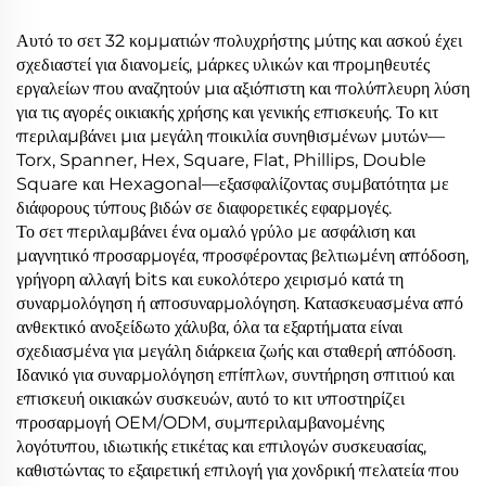
Αυτό το σετ 32 κομματιών πολυχρήστης μύτης και ασκού έχει
σχεδιαστεί για διανομείς, μάρκες υλικών και προμηθευτές
εργαλείων που αναζητούν μια αξιόπιστη και πολύπλευρη λύση
για τις αγορές οικιακής χρήσης και γενικής επισκευής. Το κιτ
περιλαμβάνει μια μεγάλη ποικιλία συνηθισμένων μυτών—
Torx, Spanner, Hex, Square, Flat, Phillips, Double
Square και Hexagonal—εξασφαλίζοντας συμβατότητα με
διάφορους τύπους βιδών σε διαφορετικές εφαρμογές.
Το σετ περιλαμβάνει ένα ομαλό γρύλο με ασφάλιση και
μαγνητικό προσαρμογέα, προσφέροντας βελτιωμένη απόδοση,
γρήγορη αλλαγή bits και ευκολότερο χειρισμό κατά τη
συναρμολόγηση ή αποσυναρμολόγηση. Κατασκευασμένα από
ανθεκτικό ανοξείδωτο χάλυβα, όλα τα εξαρτήματα είναι
σχεδιασμένα για μεγάλη διάρκεια ζωής και σταθερή απόδοση.
Ιδανικό για συναρμολόγηση επίπλων, συντήρηση σπιτιού και
επισκευή οικιακών συσκευών, αυτό το κιτ υποστηρίζει
προσαρμογή OEM/ODM, συμπεριλαμβανομένης
λογότυπου, ιδιωτικής ετικέτας και επιλογών συσκευασίας,
καθιστώντας το εξαιρετική επιλογή για χονδρική πελατεία που