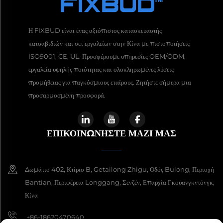
Η FIXBUD είναι ένας αξιόπιστος κατασκευαστής
κατσαβιδιών και σετ εργαλείων στην Κίνα με πιστοποιήσεις
ISO9001, CE, UL. Προσφέρουμε υπηρεσίες OEM/ODM,
εργαλεία υψηλής ποιότητας και ολοκληρωμένες λύσεις
προμήθειας για παγκόσμιους εταίρους. Ζητήστε σήμερα μια
προσαρμοσμένη προσφορά.
ΕΠΙΚΟΙΝΩΝΉΣΤΕ ΜΑΖΊ ΜΑΣ
Δωμάτιο 402, Κτίριο B, Getailong Zhigu, Οδός Bulong, Περιοχή
Bantian, Περιφέρεια Longgang, Σενζέν, Επαρχία Γκουανγκντόνγκ,
Κίνα
+86-18620470640