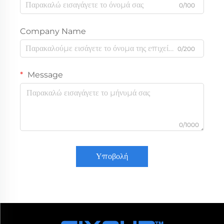
0/100
Company Name
0/200
Message
0/1000
Υποβολή