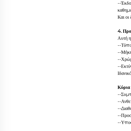
--Έκδο
καθημε
Και οι
4. Πρ
Αυτή η
--Τύπο
--Μήκη
--Χρώμ
--Εκτύ
Ιδανικ
Κύρια
--Συμπ
--Ανθε
--Διαθ
--Προσ
--Υπο