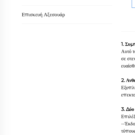
Επισκευή Αξεσουάρ
1. Συ
Αυτό τ
σε στε
ευαίσθ
2. Αν
Εξοπλι
επεκτε
3. Δύο
Επιλέξ
--Έκδο
τύπους