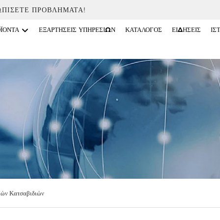
ΩΠΊΣΕΤΕ ΠΡΟΒΛΉΜΑΤΑ!
ΟΪΌΝΤΑ
ΕΞΑΡΤΉΣΕΙΣ ΥΠΗΡΕΣΙΏΝ
ΚΑΤΆΛΟΓΟΣ
ΕΙΔΉΣΕΙΣ
ΙΣ
κών Κατσαβιδιών