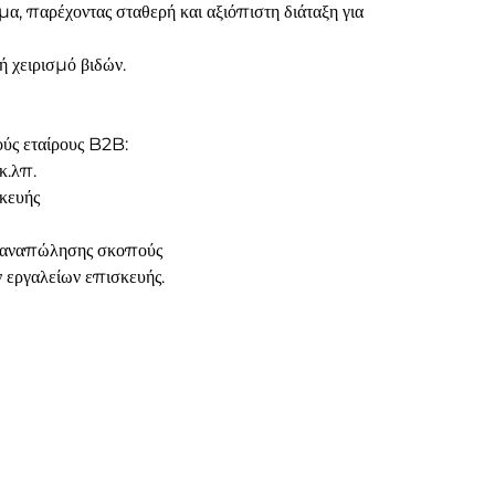
α, παρέχοντας σταθερή και αξιόπιστη διάταξη για
ή χειρισμό βιδών.
ούς εταίρους B2B:
κ.λπ.
σκευής
ή αναπώλησης σκοπούς
ν εργαλείων επισκευής.