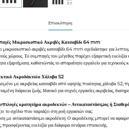
Επισκόπηση
μπαγές Μικροσκοπικό Ακριβές Κατσαβίδι 64 mm
ο μικροσκοπικό ακριβές κατσαβίδι 64 mm σχεδιάστηκε για λεπτομ
νούς χώρους. Το συμπαγές του μέγεθος παρέχει εξαιρετική ευελιξία 
ητα εξαρτήματα, καθιστώντάς το απαραίτητο εργαλείο για τεχνικούς 
θεκτικό Ακροδάκτυλο Χάλυβα S2
σμένο με ακριβείας κατσαβίδι από υψηλής ποιότητας χάλυβα S2, π
ταμένη διάρκεια ζωής. Ιδανικό για συχνές εργασίες ακριβείας, διατη
 επιλογές κρατητήρα ακροδεκτών – Αντικαταστάσιμος ή Σταθερ
τε το σχέδιο που ταιριάζει στη ροή εργασιών σας:
ση με αντικαταστάσιμο ακροδέκτη: Ο ακροδέκτης μπορεί να αφαιρεθε
, προσφέροντας ευελιξία για διάφορα σενάρια επισκευής.