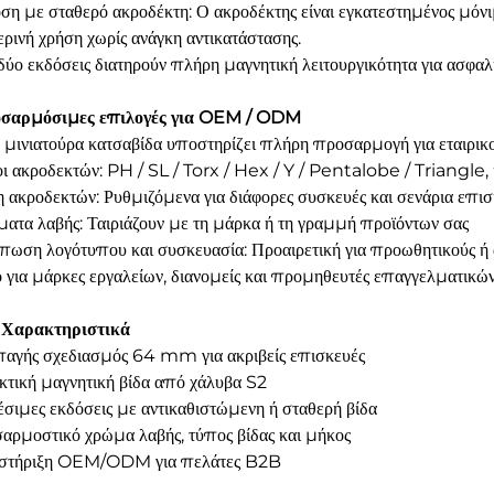
ση με σταθερό ακροδέκτη: Ο ακροδέκτης είναι εγκατεστημένος μόνιμ
ρινή χρήση χωρίς ανάγκη αντικατάστασης.
 δύο εκδόσεις διατηρούν πλήρη μαγνητική λειτουργικότητα για ασφαλ
οσαρμόσιμες επιλογές για OEM / ODM
 μινιατούρα κατσαβίδα υποστηρίζει πλήρη προσαρμογή για εταιρικ
ι ακροδεκτών: PH / SL / Torx / Hex / Y / Pentalobe / Triangle, 
 ακροδεκτών: Ρυθμιζόμενα για διάφορες συσκευές και σενάρια επι
ατα λαβής: Ταιριάζουν με τη μάρκα ή τη γραμμή προϊόντων σας
πωση λογότυπου και συσκευασία: Προαιρετική για προωθητικούς 
ό για μάρκες εργαλείων, διανομείς και προμηθευτές επαγγελματικώ
 Χαρακτηριστικά
αγής σχεδιασμός 64 mm για ακριβείς επισκευές
κτική μαγνητική βίδα από χάλυβα S2
έσιμες εκδόσεις με αντικαθιστώμενη ή σταθερή βίδα
αρμοστικό χρώμα λαβής, τύπος βίδας και μήκος
στήριξη OEM/ODM για πελάτες B2B