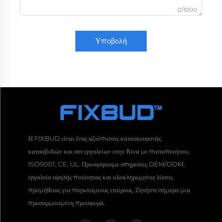
0/1000
Υποβολή
Η FIXBUD είναι ένας αξιόπιστος κατασκευαστής
κατσαβιδιών και σετ εργαλείων στην Κίνα με πιστοποιήσεις
ISO9001, CE, UL. Προσφέρουμε υπηρεσίες OEM/ODM,
εργαλεία υψηλής ποιότητας και ολοκληρωμένες λύσεις
προμήθειας για παγκόσμιους εταίρους. Ζητήστε σήμερα μια
προσαρμοσμένη προσφορά.