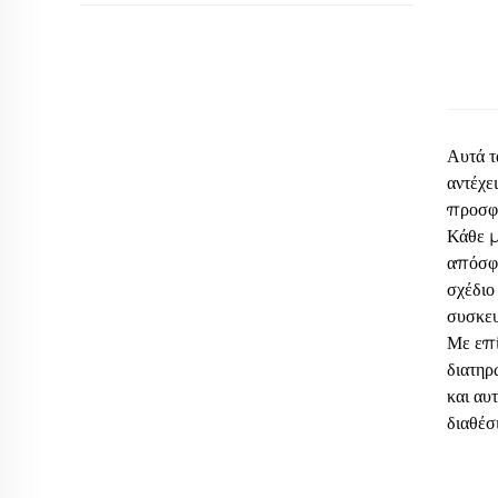
Αυτά τ
αντέχε
προσφέ
Κάθε μ
απόσφη
σχέδιο
συσκευ
Με επί
διατηρ
και αυ
διαθέσ