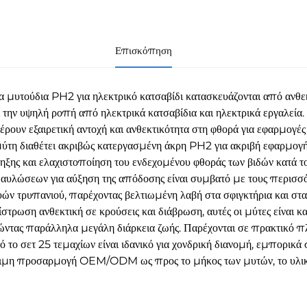
Επισκόπηση
α μυτούδια PH2 για ηλεκτρικό κατσαβίδι κατασκευάζονται από ανθε
ι την υψηλή ροπή από ηλεκτρικά κατσαβίδια και ηλεκτρικά εργαλεία
ρουν εξαιρετική αντοχή και ανθεκτικότητα στη φθορά για εφαρμογές
ύτη διαθέτει ακριβώς κατεργασμένη άκρη PH2 για ακριβή εφαρμογή 
ξης και ελαχιστοποίηση του ενδεχομένου φθοράς των βιδών κατά τ
 αυλώσεων για αύξηση της απόδοσης είναι συμβατό με τους περισσ
ών τρυπανιού, παρέχοντας βελτιωμένη λαβή στα σφιγκτήρια και στα
στρωση ανθεκτική σε κρούσεις και διάβρωση, αυτές οι μύτες είναι κ
ώντας παράλληλα μεγάλη διάρκεια ζωής. Παρέχονται σε πρακτικό π
τό το σετ 25 τεμαχίων είναι ιδανικό για χονδρική διανομή, εμπορικ
ιμη προσαρμογή OEM/ODM ως προς το μήκος των μυτών, το υλικό, 