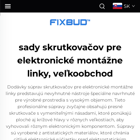
SK
sady skrutkovačov pre
elektronické montážne
linky, veľkoobchod
Dodávky súprav skrutkovačov pre elektronické montážne
linky predstavujú nevyhnutné nástroje špeciálne navrhnuté
pre výrobné prostredia s vysokým objemom. Tieto
profesionálne súpravy zvyčajne obsahujú presné
skrutkovače s vymeniteľnými násadami, ktoré ponúkajú
ploché aj krížové hlavy v rôznych veľkostiach, aby
vyhovovali rôznym elektronickým komponentom. Súpravy
sú vyrobené z antistatických materiálov, ktoré chránia
citlivé elektronické súčiastky pred elektrostatickým