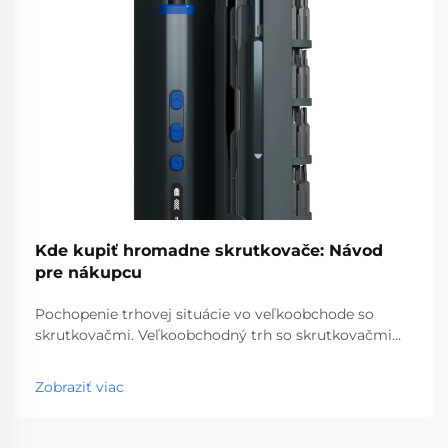
Kde kupiť hromadne skrutkovače: Návod
pre nákupcu
Pochopenie trhovej situácie vo veľkoobchode so
skrutkovačmi. Veľkoobchodný trh so skrutkovačmi
predstavuje kľúčový segment profesionálnych
nástrojov, ktorý obsluhuje podniky od obchodov so
Zobraziť viac
stavebninami až po stavebné spoločnosti. S
globálnou výrobou...