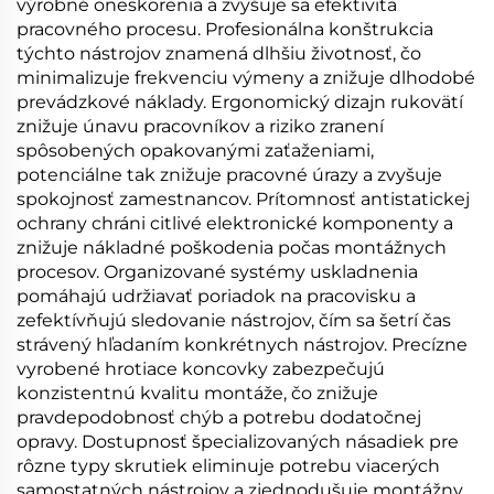
výrobné oneskorenia a zvyšuje sa efektivita
pracovného procesu. Profesionálna konštrukcia
týchto nástrojov znamená dlhšiu životnosť, čo
minimalizuje frekvenciu výmeny a znižuje dlhodobé
prevádzkové náklady. Ergonomický dizajn rukovätí
znižuje únavu pracovníkov a riziko zranení
spôsobených opakovanými zaťaženiami,
potenciálne tak znižuje pracovné úrazy a zvyšuje
spokojnosť zamestnancov. Prítomnosť antistatickej
ochrany chráni citlivé elektronické komponenty a
znižuje nákladné poškodenia počas montážnych
procesov. Organizované systémy uskladnenia
pomáhajú udržiavať poriadok na pracovisku a
zefektívňujú sledovanie nástrojov, čím sa šetrí čas
strávený hľadaním konkrétnych nástrojov. Precízne
vyrobené hrotiace koncovky zabezpečujú
konzistentnú kvalitu montáže, čo znižuje
pravdepodobnosť chýb a potrebu dodatočnej
opravy. Dostupnosť špecializovaných násadiek pre
rôzne typy skrutiek eliminuje potrebu viacerých
samostatných nástrojov a zjednodušuje montážny