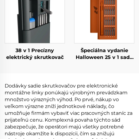
38 v 1 Precízny
Špeciálna vydanie
elektrický skrutkovač
Halloween 25 v 1 sada
skrutkovačov
Dodávky sadie skrutkovačov pre elektronické
montážne linky ponúkajú výrobným prevádzkam
množstvo výrazných výhod. Po prvé, nákup vo
veľkom výrazne zníži jednotkové náklady, čo
umožňuje firmám vybaviť viac pracovných staníc za
prijateľnú cenu. Komplexná povaha týchto sád
zabezpečuje, že operátori majú všetky potrebné
nástroje okamžite k dispozícii, čím sa znižujú