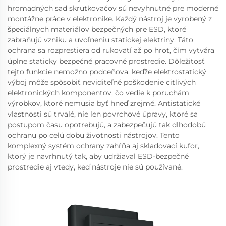
hromadných sad skrutkovačov sú nevyhnutné pre moderné
montážne práce v elektronike. Každý nástroj je vyrobený z
špeciálnych materiálov bezpečných pre ESD, ktoré
zabraňujú vzniku a uvoľneniu statickej elektriny. Táto
ochrana sa rozprestiera od rukovätí až po hrot, čím vytvára
úplne staticky bezpečné pracovné prostredie. Dôležitosť
tejto funkcie nemožno podceňova, keďže elektrostatický
výboj môže spôsobiť neviditeľné poškodenie citlivých
elektronických komponentov, čo vedie k poruchám
výrobkov, ktoré nemusia byť hneď zrejmé. Antistatické
vlastnosti sú trvalé, nie len povrchové úpravy, ktoré sa
postupom času opotrebujú, a zabezpečujú tak dlhodobú
ochranu po celú dobu životnosti nástrojov. Tento
komplexný systém ochrany zahŕňa aj skladovací kufor,
ktorý je navrhnutý tak, aby udržiaval ESD-bezpečné
prostredie aj vtedy, keď nástroje nie sú používané.