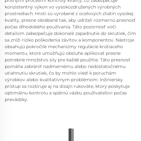
prísnymi procesmi kontroly kvality, čo zabezpečuje
konzistentný výkon vo vysokozdružených výrobných
prostrediach. Hroti sú vyrobené z ocelových zliatin vysokej
kvality, presne obrábané tak, aby udržali rozmernú presnosť
počas dlhodobého používania. Táto pozornosť voči
detailom zabezpečuje dokonalé zapadnutie do skrutiek, čím
sa zníži riziko poškodenia závitov a komponentov. Nástroje
obsahujú pokročilé mechanizmy regulácie krútiaceho
momentu, ktoré umožňujú obsluhe aplikovať presne
potrebné množstvo sily pre každé použitie. Táto presnosť
pomáha zabrániť nadmernému alebo nedostatočnému
utiahnutiu skrutiek, čo by mohlo viesť k poruchám
výrobkov alebo kvalitatívnym problémom. Inžiniersky
prístup sa rozširuje aj na dizajn rukoväte, ktorý poskytuje
optimálnu kontrolu a spätnú väzbu používateľovi počas
prevádzky.