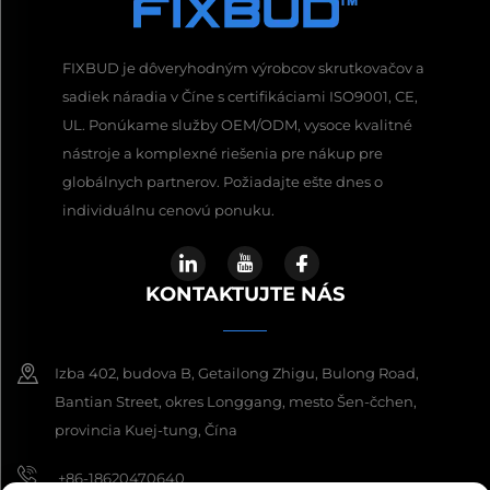
FIXBUD je dôveryhodným výrobcov skrutkovačov a
sadiek náradia v Číne s certifikáciami ISO9001, CE,
UL. Ponúkame služby OEM/ODM, vysoce kvalitné
nástroje a komplexné riešenia pre nákup pre
globálnych partnerov. Požiadajte ešte dnes o
individuálnu cenovú ponuku.
KONTAKTUJTE NÁS
Izba 402, budova B, Getailong Zhigu, Bulong Road,
Bantian Street, okres Longgang, mesto Šen-čchen,
provincia Kuej-tung, Čína
+86-18620470640