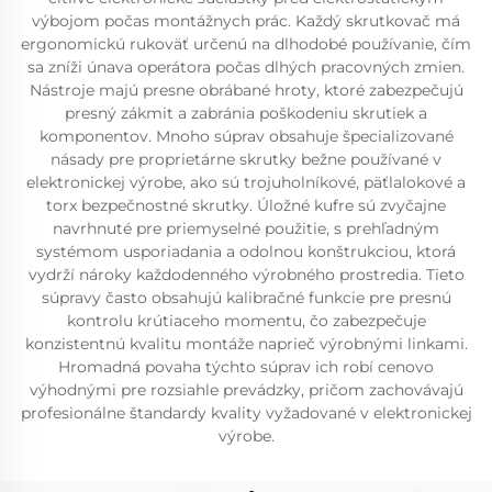
výbojom počas montážnych prác. Každý skrutkovač má
ergonomickú rukoväť určenú na dlhodobé používanie, čím
sa zníži únava operátora počas dlhých pracovných zmien.
Nástroje majú presne obrábané hroty, ktoré zabezpečujú
presný zákmit a zabránia poškodeniu skrutiek a
komponentov. Mnoho súprav obsahuje špecializované
násady pre proprietárne skrutky bežne používané v
elektronickej výrobe, ako sú trojuholníkové, päťlalokové a
torx bezpečnostné skrutky. Úložné kufre sú zvyčajne
navrhnuté pre priemyselné použitie, s prehľadným
systémom usporiadania a odolnou konštrukciou, ktorá
vydrží nároky každodenného výrobného prostredia. Tieto
súpravy často obsahujú kalibračné funkcie pre presnú
kontrolu krútiaceho momentu, čo zabezpečuje
konzistentnú kvalitu montáže naprieč výrobnými linkami.
Hromadná povaha týchto súprav ich robí cenovo
výhodnými pre rozsiahle prevádzky, pričom zachovávajú
profesionálne štandardy kvality vyžadované v elektronickej
výrobe.