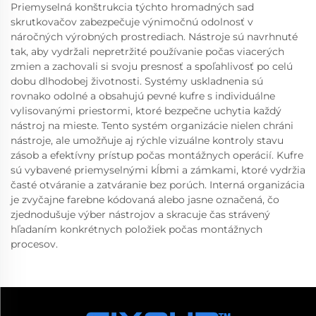
Priemyselná konštrukcia týchto hromadných sad
skrutkovačov zabezpečuje výnimočnú odolnosť v
náročných výrobných prostrediach. Nástroje sú navrhnuté
tak, aby vydržali nepretržité používanie počas viacerých
zmien a zachovali si svoju presnosť a spoľahlivosť po celú
dobu dlhodobej životnosti. Systémy uskladnenia sú
rovnako odolné a obsahujú pevné kufre s individuálne
vylisovanými priestormi, ktoré bezpečne uchytia každý
nástroj na mieste. Tento systém organizácie nielen chráni
nástroje, ale umožňuje aj rýchle vizuálne kontroly stavu
zásob a efektívny prístup počas montážnych operácií. Kufre
sú vybavené priemyselnými kĺbmi a zámkami, ktoré vydržia
časté otváranie a zatváranie bez porúch. Interná organizácia
je zvyčajne farebne kódovaná alebo jasne označená, čo
zjednodušuje výber nástrojov a skracuje čas strávený
hľadaním konkrétnych položiek počas montážnych
procesov.