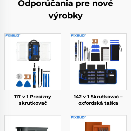
Odporúčania pre nové
výrobky
117 v 1 Precízny
142 v 1 Skrutkovač –
skrutkovač
oxfordská taška