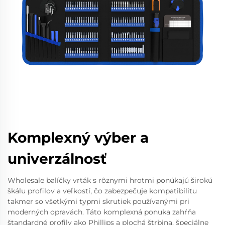
Komplexný výber a
univerzálnosť
Wholesale balíčky vrták s rôznymi hrotmi ponúkajú širokú
škálu profilov a veľkostí, čo zabezpečuje kompatibilitu
takmer so všetkými typmi skrutiek používanými pri
moderných opravách. Táto komplexná ponuka zahŕňa
štandardné profily ako Phillips a plochá štrbina, špeciálne