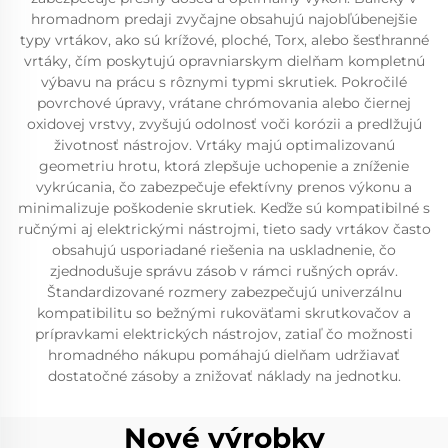
hromadnom predaji zvyčajne obsahujú najobľúbenejšie
typy vrtákov, ako sú krížové, ploché, Torx, alebo šesťhranné
vrtáky, čím poskytujú opravniarskym dielňam kompletnú
výbavu na prácu s rôznymi typmi skrutiek. Pokročilé
povrchové úpravy, vrátane chrómovania alebo čiernej
oxidovej vrstvy, zvyšujú odolnosť voči korózii a predlžujú
životnosť nástrojov. Vrtáky majú optimalizovanú
geometriu hrotu, ktorá zlepšuje uchopenie a zníženie
vykrúcania, čo zabezpečuje efektívny prenos výkonu a
minimalizuje poškodenie skrutiek. Keďže sú kompatibilné s
ručnými aj elektrickými nástrojmi, tieto sady vrtákov často
obsahujú usporiadané riešenia na uskladnenie, čo
zjednodušuje správu zásob v rámci rušných opráv.
Štandardizované rozmery zabezpečujú univerzálnu
kompatibilitu so bežnými rukoväťami skrutkovačov a
prípravkami elektrických nástrojov, zatiaľ čo možnosti
hromadného nákupu pomáhajú dielňam udržiavať
dostatočné zásoby a znižovať náklady na jednotku.
Nové výrobky