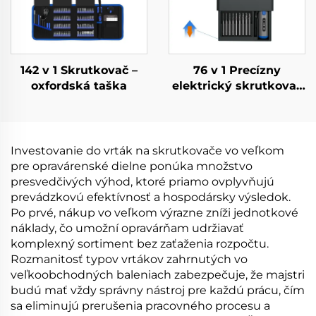
142 v 1 Skrutkovač –
76 v 1 Precízny
oxfordská taška
elektrický skrutkovač
s krútiacim
momentom
Investovanie do vrták na skrutkovače vo veľkom
pre opravárenské dielne ponúka množstvo
presvedčivých výhod, ktoré priamo ovplyvňujú
prevádzkovú efektívnosť a hospodársky výsledok.
Po prvé, nákup vo veľkom výrazne zníži jednotkové
náklady, čo umožní opravárňam udržiavať
komplexný sortiment bez zaťaženia rozpočtu.
Rozmanitosť typov vrtákov zahrnutých vo
veľkoobchodných baleniach zabezpečuje, že majstri
budú mať vždy správny nástroj pre každú prácu, čím
sa eliminujú prerušenia pracovného procesu a