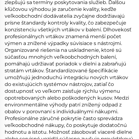
zlepšujú sa termíny poskytovania služieb. Ďalšou
kľúčovou výhodou je zaručenie kvality, keďže
veľkoobchodní dodávatelia zvyčajne dodržiavajú
prísne štandardy kontroly kvality, čo zabezpečuje
konzistenciu všetkých vrtákov v balení. Dlhovekosť
profesionálnych vrtákov znamená menší počet
výmen a znížené výpadky súvisiace s nástrojmi.
Organizované riešenia na uskladnenie, ktoré sú
súčasťou mnohých veľkoobchodných balení,
pomáhajú udržiavať poriadok v dielni a zabraňujú
stratám vrtákov. Štandardizované špecifikácie
umožňujú jednoduchú integráciu nových vrtákov
do existujúcich systémov nástrojov, zatiaľ čo
dostupnosť vo veľkom zaisťuje rýchlu výmenu
opotrebovaných alebo poškodených kusov. Medzi
environmentálne výhody patrí znížený odpad z
obalov v porovnaní s individuálnymi nákupmi.
Profesionálne záručné pokrytie často sprevádza
veľkoobchodné nákupy, čo poskytuje dodatočnú
hodnotu a istotu. Možnosť zásobovať viaceré dielne
alebo servisné vozidlá súčasne zvyšuje prevádzkovú