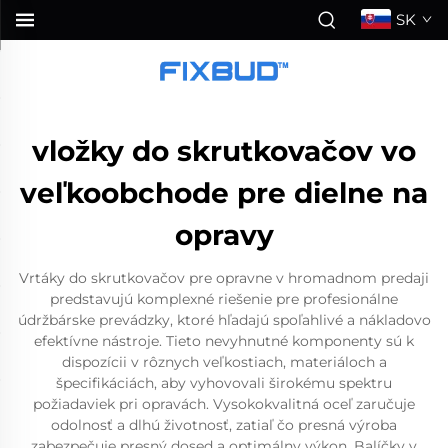
SK
vložky do skrutkovačov vo
veľkoobchode pre dielne na
opravy
Vrtáky do skrutkovačov pre opravne v hromadnom predaji
predstavujú komplexné riešenie pre profesionálne
údržbárske prevádzky, ktoré hľadajú spoľahlivé a nákladovo
efektívne nástroje. Tieto nevyhnutné komponenty sú k
dispozícii v rôznych veľkostiach, materiáloch a
špecifikáciách, aby vyhovovali širokému spektru
požiadaviek pri opravách. Vysokokvalitná oceľ zaručuje
odolnosť a dlhú životnosť, zatiaľ čo presná výroba
zabezpečuje presný dosed a optimálny výkon. Balíčky v