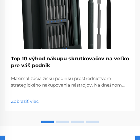
Top 10 výhod nákupu skrutkovačov na veľko
pre váš podnik
Maximalizácia zisku podniku prostredníctvom
strategického nakupovania nástrojov. Na dnešnom
konkurenčnom trhu s hardvérom a stavebnými
materiálmi môžu múdre rozhodnutia týkajúce sa
Zobraziť viac
nákupu výrazne ovplyvniť vašu ziskovosť. Nákup
skrutkovačov vo veľkom sa vyprofiloval ako stratégi...