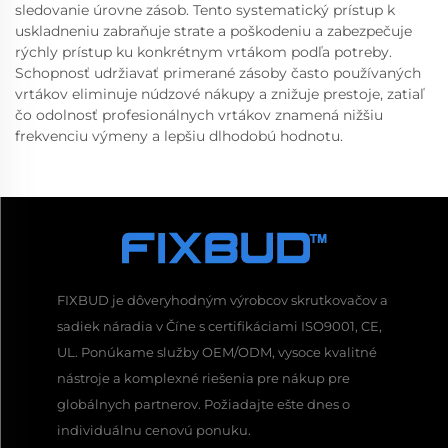
sledovanie úrovne zásob. Tento systematický prístup k
uskladneniu zabraňuje strate a poškodeniu a zabezpečuje
rýchly prístup ku konkrétnym vrtákom podľa potreby.
Schopnosť udržiavať primerané zásoby často používaných
vrtákov eliminuje núdzové nákupy a znižuje prestoje, zatiaľ
čo odolnosť profesionálnych vrtákov znamená nižšiu
frekvenciu výmeny a lepšiu dlhodobú hodnotu.
FIXBUD je dôveryhodným výrobcov skrutkovačov a
sadiek náradia v Číne s certifikáciami ISO9001, CE,
UL. Ponúkame služby OEM/ODM, vysoce kvalitné
nástroje a komplexné riešenia pre nákup pre
globálnych partnerov. Požiadajte ešte dnes o
individuálnu cenovú ponuku.