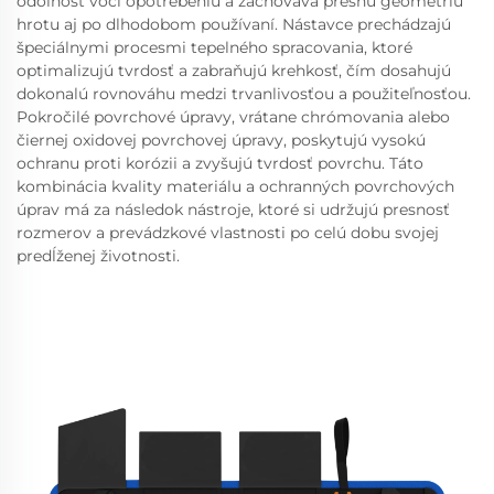
odolnosť voči opotrebeniu a zachováva presnú geometriu
hrotu aj po dlhodobom používaní. Nástavce prechádzajú
špeciálnymi procesmi tepelného spracovania, ktoré
optimalizujú tvrdosť a zabraňujú krehkosť, čím dosahujú
dokonalú rovnováhu medzi trvanlivosťou a použiteľnosťou.
Pokročilé povrchové úpravy, vrátane chrómovania alebo
čiernej oxidovej povrchovej úpravy, poskytujú vysokú
ochranu proti korózii a zvyšujú tvrdosť povrchu. Táto
kombinácia kvality materiálu a ochranných povrchových
úprav má za následok nástroje, ktoré si udržujú presnosť
rozmerov a prevádzkové vlastnosti po celú dobu svojej
predĺženej životnosti.