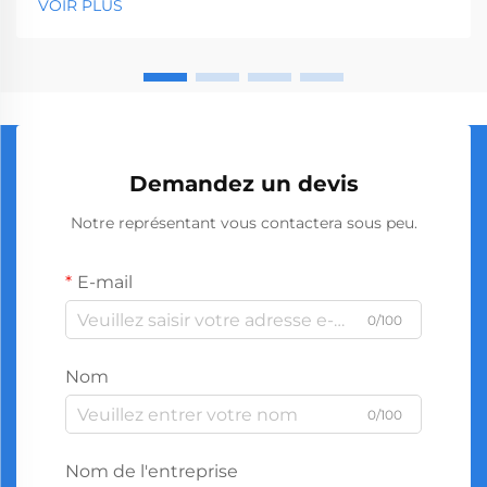
VOIR PLUS
intelligentes en matière d'approvisionnement peut
avoir un impact significatif sur votre rentabilité.
L'achat en gros de tournevis s'impose comme une
st...
Demandez un devis
Notre représentant vous contactera sous peu.
E-mail
0/100
Nom
0/100
Nom de l'entreprise