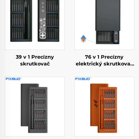
39 v 1 Precízny
76 v 1 Precízny
skrutkovač
elektrický skrutkovač
s krútiacim
momentom