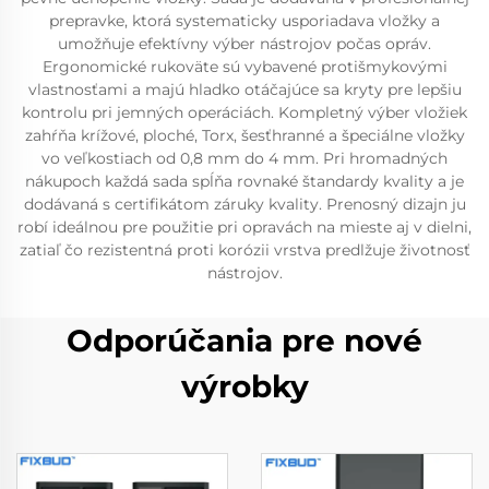
prepravke, ktorá systematicky usporiadava vložky a
umožňuje efektívny výber nástrojov počas opráv.
Ergonomické rukoväte sú vybavené protišmykovými
vlastnosťami a majú hladko otáčajúce sa kryty pre lepšiu
kontrolu pri jemných operáciách. Kompletný výber vložiek
zahŕňa krížové, ploché, Torx, šesťhranné a špeciálne vložky
vo veľkostiach od 0,8 mm do 4 mm. Pri hromadných
nákupoch každá sada spĺňa rovnaké štandardy kvality a je
dodávaná s certifikátom záruky kvality. Prenosný dizajn ju
robí ideálnou pre použitie pri opravách na mieste aj v dielni,
zatiaľ čo rezistentná proti korózii vrstva predlžuje životnosť
nástrojov.
Odporúčania pre nové
výrobky