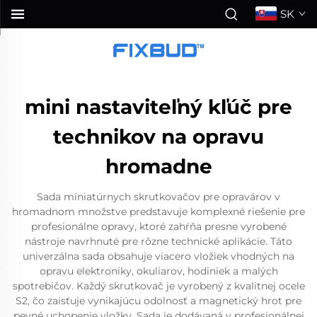
SK
mini nastaviteľný kľúč pre
technikov na opravu
hromadne
Sada miniatúrnych skrutkovačov pre opravárov v
hromadnom množstve predstavuje komplexné riešenie pre
profesionálne opravy, ktoré zahŕňa presne vyrobené
nástroje navrhnuté pre rôzne technické aplikácie. Táto
univerzálna sada obsahuje viacero vložiek vhodných na
opravu elektroniky, okuliarov, hodiniek a malých
spotrebičov. Každý skrutkovač je vyrobený z kvalitnej ocele
S2, čo zaisťuje vynikajúcu odolnosť a magnetický hrot pre
pevné uchopenie vložky. Sada je dodávaná v profesionálnej