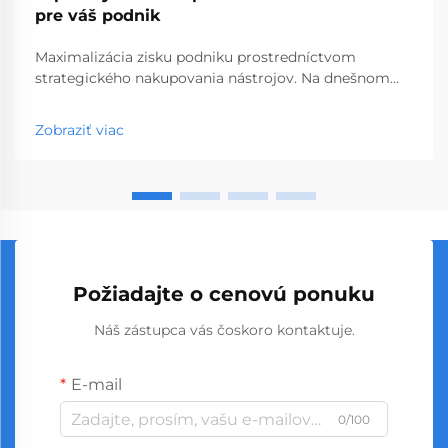
pre váš podnik
Maximalizácia zisku podniku prostredníctvom
strategického nakupovania nástrojov. Na dnešnom
konkurenčnom trhu s hardvérom a stavebnými
materiálmi môžu múdre rozhodnutia týkajúce sa
Zobraziť viac
nákupu výrazne ovplyvniť vašu ziskovosť. Nákup
skrutkovačov vo veľkom sa vyprofiloval ako stratégi...
Požiadajte o cenovú ponuku
Náš zástupca vás čoskoro kontaktuje.
E-mail
0/100