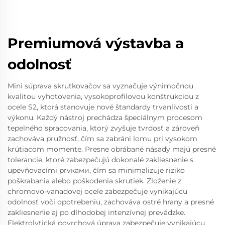
Premiumová výstavba a
odolnosť
Mini súprava skrutkovačov sa vyznačuje výnimočnou
kvalitou vyhotovenia, vysokoprofilovou konštrukciou z
ocele S2, ktorá stanovuje nové štandardy trvanlivosti a
výkonu. Každý nástroj prechádza špeciálnym procesom
tepelného spracovania, ktorý zvyšuje tvrdosť a zároveň
zachováva pružnosť, čím sa zabráni lomu pri vysokom
krútiacom momente. Presne obrábané násady majú presné
tolerancie, ktoré zabezpečujú dokonalé zakliesnenie s
upevňovacími prvками, čím sa minimalizuje riziko
poškrabania alebo poškodenia skrutiek. Zloženie z
chromovo-vanadovej ocele zabezpečuje vynikajúcu
odolnosť voči opotrebeniu, zachováva ostré hrany a presné
zakliesnenie aj po dlhodobej intenzívnej prevádzke.
Elektrolytická povrchová úprava zabezpečuje vynikajúcu