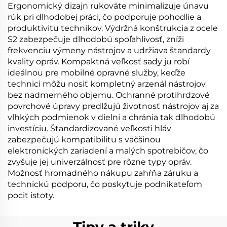
Ergonomický dizajn rukoväte minimalizuje únavu
rúk pri dlhodobej práci, čo podporuje pohodlie a
produktivitu technikov. Výdržná konštrukcia z ocele
S2 zabezpečuje dlhodobú spoľahlivosť, zníži
frekvenciu výmeny nástrojov a udržiava štandardy
kvality opráv. Kompaktná veľkosť sady ju robí
ideálnou pre mobilné opravné služby, keďže
technici môžu nosiť kompletný arzenál nástrojov
bez nadmerného objemu. Ochranné protihrdzové
povrchové úpravy predlžujú životnosť nástrojov aj za
vlhkých podmienok v dielni a chránia tak dlhodobú
investíciu. Štandardizované veľkosti hláv
zabezpečujú kompatibilitu s väčšinou
elektronických zariadení a malých spotrebičov, čo
zvyšuje jej univerzálnosť pre rôzne typy opráv.
Možnosť hromadného nákupu zahŕňa záruku a
technickú podporu, čo poskytuje podnikateľom
pocit istoty.