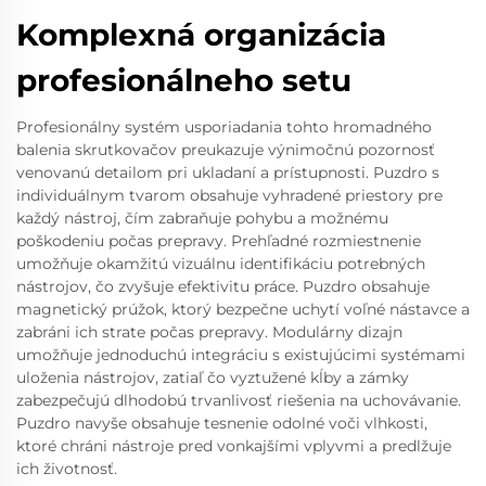
Komplexná organizácia
profesionálneho setu
Profesionálny systém usporiadania tohto hromadného
balenia skrutkovačov preukazuje výnimočnú pozornosť
venovanú detailom pri ukladaní a prístupnosti. Puzdro s
individuálnym tvarom obsahuje vyhradené priestory pre
každý nástroj, čím zabraňuje pohybu a možnému
poškodeniu počas prepravy. Prehľadné rozmiestnenie
umožňuje okamžitú vizuálnu identifikáciu potrebných
nástrojov, čo zvyšuje efektivitu práce. Puzdro obsahuje
magnetický prúžok, ktorý bezpečne uchytí voľné nástavce a
zabráni ich strate počas prepravy. Modulárny dizajn
umožňuje jednoduchú integráciu s existujúcimi systémami
uloženia nástrojov, zatiaľ čo vyztužené kĺby a zámky
zabezpečujú dlhodobú trvanlivosť riešenia na uchovávanie.
Puzdro navyše obsahuje tesnenie odolné voči vlhkosti,
ktoré chráni nástroje pred vonkajšími vplyvmi a predlžuje
ich životnosť.