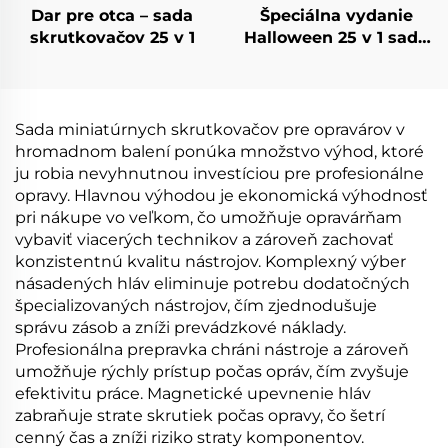
Dar pre otca – sada
Špeciálna vydanie
skrutkovačov 25 v 1
Halloween 25 v 1 sada
skrutkovačov
Sada miniatúrnych skrutkovačov pre opravárov v
hromadnom balení ponúka množstvo výhod, ktoré
ju robia nevyhnutnou investíciou pre profesionálne
opravy. Hlavnou výhodou je ekonomická výhodnosť
pri nákupe vo veľkom, čo umožňuje opravárňam
vybaviť viacerých technikov a zároveň zachovať
konzistentnú kvalitu nástrojov. Komplexný výber
násadených hláv eliminuje potrebu dodatočných
špecializovaných nástrojov, čím zjednodušuje
správu zásob a zníži prevádzkové náklady.
Profesionálna prepravka chráni nástroje a zároveň
umožňuje rýchly prístup počas opráv, čím zvyšuje
efektivitu práce. Magnetické upevnenie hláv
zabraňuje strate skrutiek počas opravy, čo šetrí
cenný čas a zníži riziko straty komponentov.