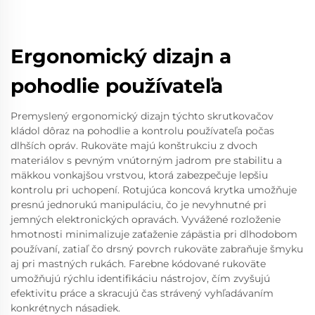
Ergonomický dizajn a
pohodlie používateľa
Premyslený ergonomický dizajn týchto skrutkovačov
kládol dôraz na pohodlie a kontrolu používateľa počas
dlhších opráv. Rukoväte majú konštrukciu z dvoch
materiálov s pevným vnútorným jadrom pre stabilitu a
mäkkou vonkajšou vrstvou, ktorá zabezpečuje lepšiu
kontrolu pri uchopení. Rotujúca koncová krytka umožňuje
presnú jednorukú manipuláciu, čo je nevyhnutné pri
jemných elektronických opravách. Vyvážené rozloženie
hmotnosti minimalizuje zaťaženie zápästia pri dlhodobom
používaní, zatiaľ čo drsný povrch rukoväte zabraňuje šmyku
aj pri mastných rukách. Farebne kódované rukoväte
umožňujú rýchlu identifikáciu nástrojov, čím zvyšujú
efektivitu práce a skracujú čas strávený vyhľadávaním
konkrétnych násadiek.