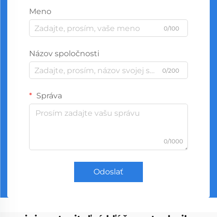
Meno
0/100
Názov spoločnosti
0/200
Správa
0/1000
Odoslať