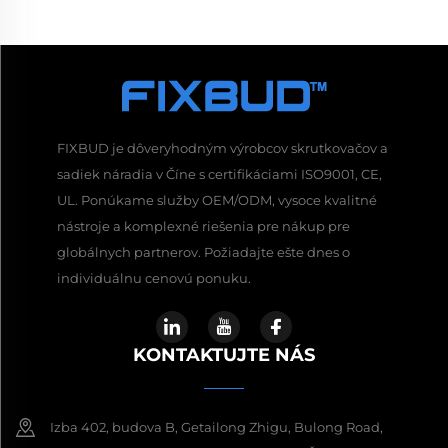
FIXBUD je dôveryhodným výrobcov skrutkovačov a
sadiek náradia v Číne s certifikáciami ISO9001, CE,
UL. Ponúkame služby OEM/ODM, vysoce kvalitné
nástroje a komplexné riešenia pre nákup pre
globálnych partnerov. Požiadajte ešte dnes o
individuálnu cenovú ponuku.
KONTAKTUJTE NÁS
Izba 402, budova B, Getailong Zhigu, Bulong Road,