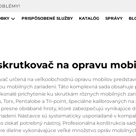
OBLÉMY!
OBKY
PRISPÔSOBENÉ SLUŽBY
KATALÓG
SPRÁVY
BL
 skrutkovač na opravu mob
ovač určená na veľkoobchodnú opravu mobilov predstavuj
ou mobilných zariadení. Táto komplexná sada obsahuje 
 dokonalé prichytenie ku skrutkám rôznych mobilných zar
, Torx, Pentalobe a Tri-point, špeciálne kalibrovaných na
presne obrábané hroty, ktoré zabezpečujú vynikajúce drž
riadení. Nástavce sú systematicky usporiadané v kompa
 získať potrebný nástroj. Profesionálna konštrukcia sad
 pre dielne vykonávajúce veľké množstvo opráv mobilných