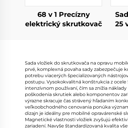
68 v 1 Precízny
Sad
elektrický skrutkovač
25 
Sada vložiek do skrutkovača na opravu mobi
prvé, komplexná povaha sady zabezpečuje ko
potrebu viacerých špecializovaných nástrojo
postupu. Vysokokvalitná konštrukcia z ocele 
intenzívnom používaní, čím sa znížia náklady
poškodenia skrutiek alebo komponentov zari
výrazne skracuje čas strávený hľadaním konkr
veľkoobchodného cenovania ponúka významné 
dizajn je ideálny pre mobilné opravárenské s
Magnetické vlastnosti vložiek zvyšujú efekti
zariadení. Navyše štandardizovaná kvalita vš