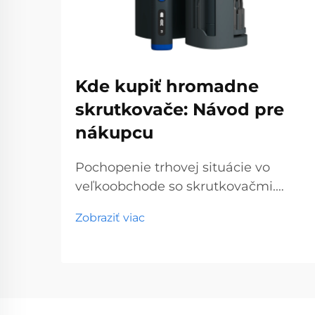
Kde kupiť hromadne
skrutkovače: Návod pre
nákupcu
Pochopenie trhovej situácie vo
veľkoobchode so skrutkovačmi.
Veľkoobchodný trh so skrutkovačmi
Zobraziť viac
predstavuje kľúčový segment
profesionálnych nástrojov, ktorý
obsluhuje podniky od obchodov so
stavebninami až po stavebné
spoločnosti. S globálnou výrobou...