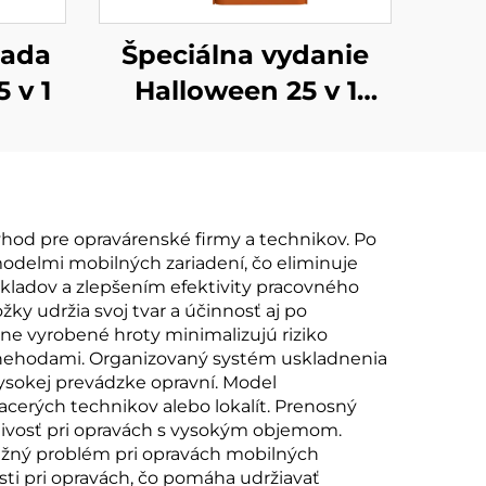
sada
Špeciálna vydanie
 v 1
Halloween 25 v 1
sada skrutkovačov
od pre opravárenské firmy a technikov. Po
delmi mobilných zariadení, čo eliminuje
ákladov a zlepšením efektivity pracovného
ky udržia svoj tvar a účinnosť aj po
sne vyrobené hroty minimalizujú riziko
é nehodami. Organizovaný systém uskladnenia
vysokej prevádzke opravní. Model
erých technikov alebo lokalít. Prenosný
ahlivosť pri opravách s vysokým objemom.
bežný problém pri opravách mobilných
sti pri opravách, čo pomáha udržiavať