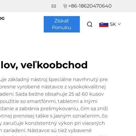
+86-18620470640
OG
Získať
SK
Ponuku
ilov, veľkoobchod
e základný nástroj špeciálne navrhnutý pre
presne vyrobené nástavce z vysokokvalitnej
iadení. Sada bežne obsahuje 25 až 60 kusov
 použitie so smartfónmi, tabletmi a inými
anie a zabránia prešmykovaniu, čím sa zníži
ktnej prenosej taške s jasným označením, čo
y zaručuje konzistentný výkon pri viacerých
 zariadení. Nástavce sú tiež vybavené