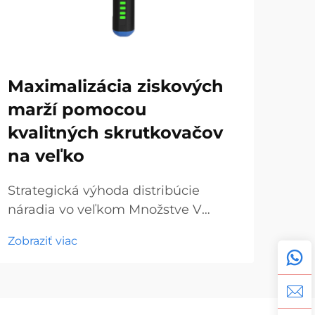
Maximalizácia ziskových
Hr
marží pomocou
sk
kvalitných skrutkovačov
do
na veľko
ná
Strategická výhoda distribúcie
Ras
náradia vo veľkom Množstve V
ruč
dnešnom konkurenčnom trhu s
trh
Zobraziť viac
Zobr
hardvérom a stavebným
zaži
materiálom môže pochopenie
bez
dynamiky skrutkovačov na
skr
veľkoobchod znamenať rozdiel
čel