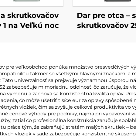
a skrutkovačov
Dar pre otca – 
v 1 na Veľkú noc
skrutkovačov 25
lov pre veľkoobchod ponúka množstvo presvedčivých výh
mpatibilitu takmer so všetkými hlavnými značkami a mo
v. Táto univerzálnosť sa prejavuje významnou úsporou n
S2 zabezpečuje mimoriadnu odolnosť, čo zaručuje, že vlož
 na výmenu a zachová sa konzistentná kvalita opráv. Pre
adenia, čo môže ušetriť tisíce eur za opravy spôsoben
étnych vložiek, čím sa zvyšuje celková produktivita vo 
cenové výhody pre podniky, najmä pri vybavovaní viac
lužby, zatiaľ čo profesionálna konštrukcia zaručuje spoľ
vitu práce tým, že zabraňujú stratám malých skrutiek – 
etkých vložiek v sade zabezpečuje konzistentné skúseno