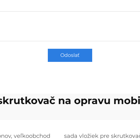
Odoslať
 skrutkovač na opravu mob
ónov, veľkoobchod
sada vložiek pre skrutkov