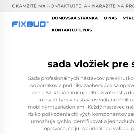
OKAMŽITE MA KONTAKTUJTE, AK NARAZÍTE NA PR
DOMOVSKÁ STRÁNKA
O NÁS
VÝR
KONTAKTUJTE NÁS
sada vložiek pre
Sada profesionálnych nástavcov pre skrutk
odborníkov a podniky zaoberajúce sa oprav
ocele S2, ktorá zaručuje dlhú životnosť a
rôznych typov nástavcov vrátane Phillips
mobilnými zariadeniami. Každý nástavec má 
riziko poškodenia citlivých komponentov za
umožňuje rýchlo identifikovať a jednoducho
opravách, čo ju robí ideálnou voľbou