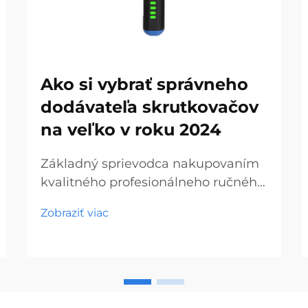
Ako si vybrať správneho
dodávateľa skrutkovačov
na veľko v roku 2024
Základný sprievodca nakupovaním
kvalitného profesionálneho ručného
náradia V dnešnej dynamickej
Zobraziť viac
oblasti stavebníctva a výroby sa
hľadanie spoľahlivých skrutkovačov
na veľkoobchod stáva čoraz
dôležitejším pre podniky všetkých
veľkostí. Či už ste hardvérový...