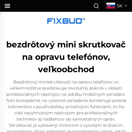
SK
bezdrôtový mini skrutkovač
na opravu telefónov,
veľkoobchod
Bezdrôtový miniskrutkovač na opravu telefónov vo
veľkomnožstve predstavuje revolučný pokrok v oblasti
profesionálnych nástrojov na údržbu mobilných zariadení.
Toto kompaktné, no výkonné zariadenie kombinuje presné
inžinierstvo s používateľsky prívetivými funkciami, čo ho
robí nevyhnutným nástrojom pre profesionálnych
technikov aj nadšencov do samostatných opráv.
Skrutkovač je vybavený motorom s vysokým krútiacim
momentom, ktorý zabezpečuje konzistentný výkon, zatiaľ