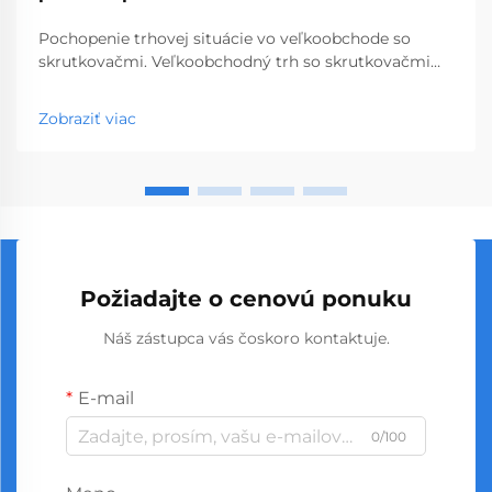
Pochopenie trhovej situácie vo veľkoobchode so
skrutkovačmi. Veľkoobchodný trh so skrutkovačmi
predstavuje kľúčový segment profesionálnych
nástrojov, ktorý obsluhuje podniky od obchodov so
Zobraziť viac
stavebninami až po stavebné spoločnosti. S
globálnou výrobou...
Požiadajte o cenovú ponuku
Náš zástupca vás čoskoro kontaktuje.
E-mail
0/100