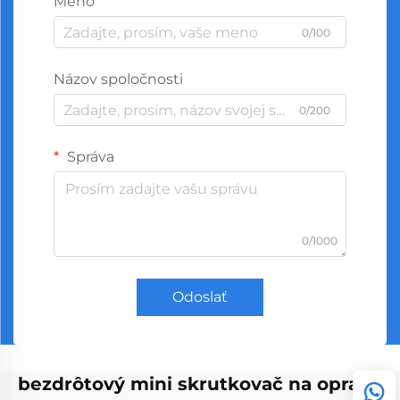
Meno
0/100
Názov spoločnosti
0/200
Správa
0/1000
Odoslať
bezdrôtový mini skrutkovač na opravu