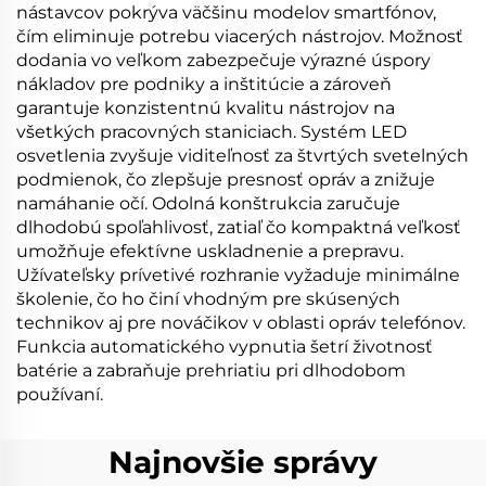
nástavcov pokrýva väčšinu modelov smartfónov,
čím eliminuje potrebu viacerých nástrojov. Možnosť
dodania vo veľkom zabezpečuje výrazné úspory
nákladov pre podniky a inštitúcie a zároveň
garantuje konzistentnú kvalitu nástrojov na
všetkých pracovných staniciach. Systém LED
osvetlenia zvyšuje viditeľnosť za štvrtých svetelných
podmienok, čo zlepšuje presnosť opráv a znižuje
namáhanie očí. Odolná konštrukcia zaručuje
dlhodobú spoľahlivosť, zatiaľ čo kompaktná veľkosť
umožňuje efektívne uskladnenie a prepravu.
Užívateľsky prívetivé rozhranie vyžaduje minimálne
školenie, čo ho činí vhodným pre skúsených
technikov aj pre nováčikov v oblasti opráv telefónov.
Funkcia automatického vypnutia šetrí životnosť
batérie a zabraňuje prehriatiu pri dlhodobom
používaní.
Najnovšie správy