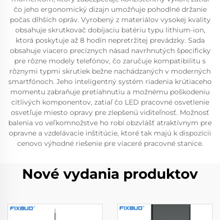
čo jeho ergonomický dizajn umožňuje pohodlné držanie
počas dlhších opráv. Vyrobený z materiálov vysokej kvality
obsahuje skrutkovač dobíjaciu batériu typu lithium-ion,
ktorá poskytuje až 8 hodín nepretržitej prevádzky. Sada
obsahuje viacero precíznych násad navrhnutých špecificky
pre rôzne modely telefónov, čo zaručuje kompatibilitu s
rôznymi typmi skrutiek bežne nachádzaných v moderných
smartfónoch. Jeho inteligentný systém riadenia krútiaceho
momentu zabraňuje pretiahnutiu a možnému poškodeniu
citlivých komponentov, zatiaľ čo LED pracovné osvetlenie
osvetľuje miesto opravy pre zlepšenú viditeľnosť. Možnosť
balenia vo veľkomnožstve ho robí obzvlášť atraktívnym pre
opravne a vzdelávacie inštitúcie, ktoré tak majú k dispozícii
cenovo výhodné riešenie pre viaceré pracovné stanice.
Nové vydania produktov