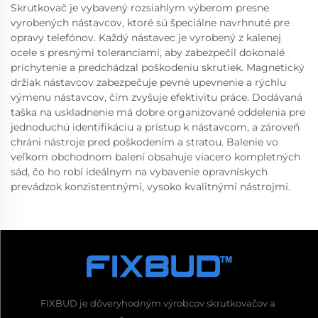
Skrutkovač je vybavený rozsiahlym výberom presne
vyrobených nástavcov, ktoré sú špeciálne navrhnuté pre
opravy telefónov. Každý nástavec je vyrobený z kalenej
ocele s presnými toleranciami, aby zabezpečil dokonalé
prichytenie a predchádzal poškodeniu skrutiek. Magnetický
držiak nástavcov zabezpečuje pevné upevnenie a rýchlu
výmenu nástavcov, čím zvyšuje efektivitu práce. Dodávaná
taška na uskladnenie má dobre organizované oddelenia pre
jednoduchú identifikáciu a prístup k nástavcom, a zároveň
chráni nástroje pred poškodením a stratou. Balenie vo
veľkom obchodnom balení obsahuje viacero kompletných
sád, čo ho robí ideálnym na vybavenie opravnískych
prevádzok konzistentnými, vysoko kvalitnými nástrojmi.
FIXBUD je dôveryhodným výrobcov skrutkovačov a