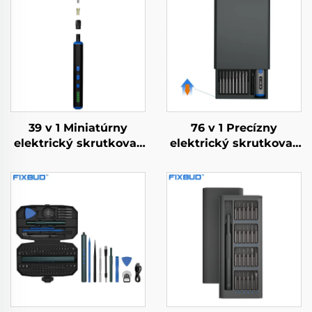
39 v 1 Miniatúrny
76 v 1 Precízny
elektrický skrutkovač
elektrický skrutkovač
s vrtákmi
s krútiacim
momentom