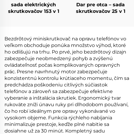
sada elektrických
Dar pre otca – sada
skrutkovačov 153 v 1
skrutkovačov 25 v 1
Bezdrôtový miniskrutkovač na opravu telefónov vo
veľkom obchoduje ponúka množstvo výhod, ktoré
ho odlišujú na trhu. Po prvé, jeho bezdrôtový dizajn
zabezpečuje neobmedzený pohyb a zvýšenú
ovládateľnosť počas komplikovaných opravných
prác. Presne navrhnutý motor zabezpečuje
konzistentnú kontrolu krútiaceho momentu, čím sa
predchádza poškodeniu citlivých súčiastok
telefónov a zároveň sa zabezpečuje efektívne
vyberanie a inštalácia skrutiek. Ergonomický tvar
rukoväte zníži únavu ruky pri dlhodobom používaní,
čo ho robí ideálnym pre opravy vykonávané vo
vysokom objeme. Funkcia rýchleho nabíjania
minimalizuje prestoje, keďže plné nabitie sa
dosiahne už za 30 minút. Kompletný sadu