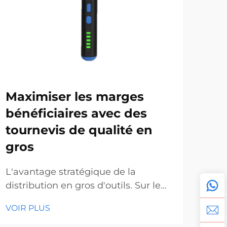
Maximiser les marges
En
bénéficiaires avec des
en 
tournevis de qualité en
de
gros
le
L'avantage stratégique de la
La 
distribution en gros d'outils. Sur le
manu
marché concurrentiel actuel de
mar
VOIR PLUS
VOI
l'outillage et de la construction,
out
comprendre les dynamiques des
cro