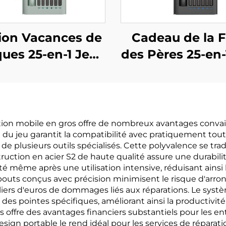
ion Vacances de
Cadeau de la F
ues 25-en-1 Jeu
des Pères 25-en-
de Tournevis
de Tournevi
ation mobile en gros offre de nombreux avantages convai
e du jeu garantit la compatibilité avec pratiquement to
de plusieurs outils spécialisés. Cette polyvalence se tra
nstruction en acier S2 de haute qualité assure une durabil
cité même après une utilisation intensive, réduisant ai
bouts conçus avec précision minimisent le risque d'arr
illiers d'euros de dommages liés aux réparations. Le sy
es pointes spécifiques, améliorant ainsi la productivi
 offre des avantages financiers substantiels pour les ent
esign portable le rend idéal pour les services de réparat