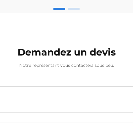
gros fiables est devenu crucial pour
les entreprises de toutes tailles. Que
vous soyez un quincaillier...
Demandez un devis
Notre représentant vous contactera sous peu.