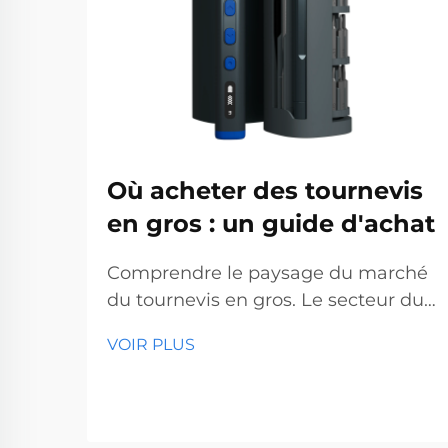
Où acheter des tournevis
en gros : un guide d'achat
Comprendre le paysage du marché
du tournevis en gros. Le secteur du
tournevis en gros représente un
VOIR PLUS
segment essentiel du marché des
outils professionnels, desservant des
entreprises allant des quincailleries
aux sociétés de construction. Avec