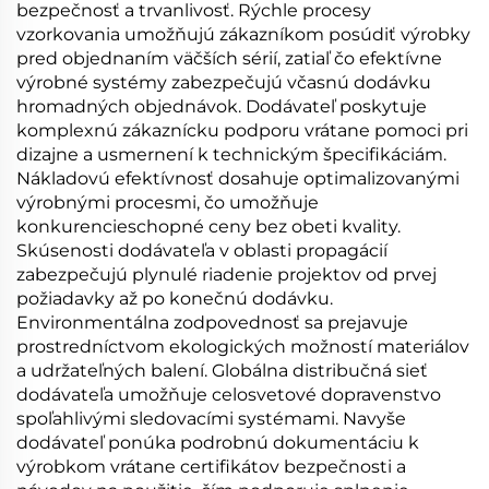
bezpečnosť a trvanlivosť. Rýchle procesy
vzorkovania umožňujú zákazníkom posúdiť výrobky
pred objednaním väčších sérií, zatiaľ čo efektívne
výrobné systémy zabezpečujú včasnú dodávku
hromadných objednávok. Dodávateľ poskytuje
komplexnú zákaznícku podporu vrátane pomoci pri
dizajne a usmernení k technickým špecifikáciám.
Nákladovú efektívnosť dosahuje optimalizovanými
výrobnými procesmi, čo umožňuje
konkurencieschopné ceny bez obeti kvality.
Skúsenosti dodávateľa v oblasti propagácií
zabezpečujú plynulé riadenie projektov od prvej
požiadavky až po konečnú dodávku.
Environmentálna zodpovednosť sa prejavuje
prostredníctvom ekologických možností materiálov
a udržateľných balení. Globálna distribučná sieť
dodávateľa umožňuje celosvetové dopravenstvo
spoľahlivými sledovacími systémami. Navyše
dodávateľ ponúka podrobnú dokumentáciu k
výrobkom vrátane certifikátov bezpečnosti a