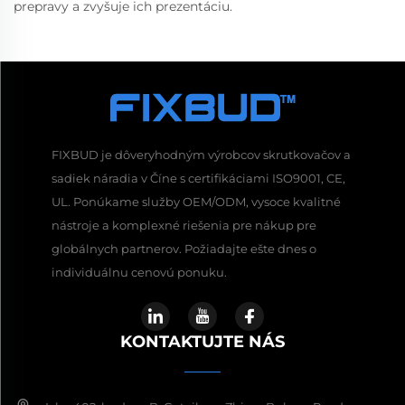
prepravy a zvyšuje ich prezentáciu.
FIXBUD je dôveryhodným výrobcov skrutkovačov a
sadiek náradia v Číne s certifikáciami ISO9001, CE,
UL. Ponúkame služby OEM/ODM, vysoce kvalitné
nástroje a komplexné riešenia pre nákup pre
globálnych partnerov. Požiadajte ešte dnes o
individuálnu cenovú ponuku.
KONTAKTUJTE NÁS