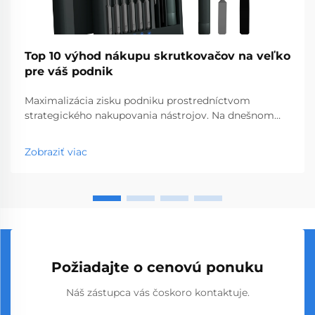
Top 10 výhod nákupu skrutkovačov na veľko
pre váš podnik
Maximalizácia zisku podniku prostredníctvom
strategického nakupovania nástrojov. Na dnešnom
konkurenčnom trhu s hardvérom a stavebnými
materiálmi môžu múdre rozhodnutia týkajúce sa
Zobraziť viac
nákupu výrazne ovplyvniť vašu ziskovosť. Nákup
skrutkovačov vo veľkom sa vyprofiloval ako stratégi...
Požiadajte o cenovú ponuku
Náš zástupca vás čoskoro kontaktuje.