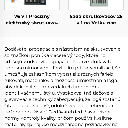
76 v 1 Precízny
Sada skrutkovačov 25
elektrický skrutkovač
v 1 na Veľkú noc
s krútiacim
momentom
Dodávateľ propagácie s nástrojom na skrutkovanie
so značkou ponúka viaceré výhody, ktoré ho
odlišujú v odvetví propagácií. Po prvé, dodávateľ
ponúka mimoriadnu flexibilitu pri personalizácii, čo
umožňuje zákazníkom vybrať si z rôznych farieb
rukovätí, materiálov a možností umiestnenia loga,
aby dokonale zodpovedali ich firemnému
identifikačnému štýlu. Vysokokvalitné tlačové a
gravírovacie techniky zabezpečujú, že logá zostanú
čitateľné a trvanlivé, odolné voči opotrebeniu pri
bežnom používaní. Dodávateľ dodržiava prísne
normy kontroly kvality, pričom používa kvalitné
materiály spĺňajúce medzinárodné požiadavky na