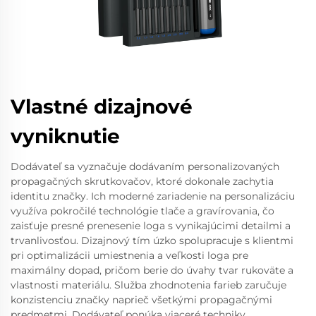
Vlastné dizajnové
vyniknutie
Dodávateľ sa vyznačuje dodávaním personalizovaných
propagačných skrutkovačov, ktoré dokonale zachytia
identitu značky. Ich moderné zariadenie na personalizáciu
využíva pokročilé technológie tlače a gravírovania, čo
zaisťuje presné prenesenie loga s vynikajúcimi detailmi a
trvanlivosťou. Dizajnový tím úzko spolupracuje s klientmi
pri optimalizácii umiestnenia a veľkosti loga pre
maximálny dopad, pričom berie do úvahy tvar rukoväte a
vlastnosti materiálu. Služba zhodnotenia farieb zaručuje
konzistenciu značky naprieč všetkými propagačnými
predmetmi. Dodávateľ ponúka viaceré techniky