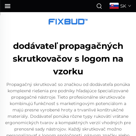
SK
dodávateľ propagačných
skrutkovačov s logom na
vzorku
Propagačný skrutkovač so značkou od dodávateľa ponúka
komplexné riešenia pre podniky hľadajúce špecializované
propagačné nástroje. Tieto profesionálne skrutkovače
kombinujú funkčnosť s marketingovým potenciálom a
majú presne vyrobené hroty a trvanlivé konštrukčné
materiály. Dodávateľ ponúka rôzne typy rukovätí vrátane
ergonomických tvarov a kompaktných verzií vhodných pre
prenosné sady nástrojov. Každý skrutkovač možno
personalizovať s logom spoločnosti, názvom značky alebo