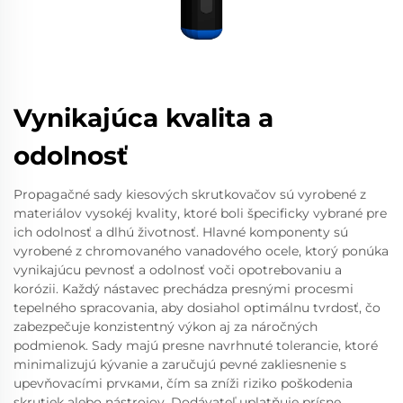
Vynikajúca kvalita a
odolnosť
Propagačné sady kiesových skrutkovačov sú vyrobené z
materiálov vysokéj kvality, ktoré boli špecificky vybrané pre
ich odolnosť a dlhú životnosť. Hlavné komponenty sú
vyrobené z chromovaného vanadového ocele, ktorý ponúka
vynikajúcu pevnosť a odolnosť voči opotrebovaniu a
korózii. Každý nástavec prechádza presnými procesmi
tepelného spracovania, aby dosiahol optimálnu tvrdosť, čo
zabezpečuje konzistentný výkon aj za náročných
podmienok. Sady majú presne navrhnuté tolerancie, ktoré
minimalizujú kývanie a zaručujú pevné zakliesnenie s
upevňovacími prvками, čím sa zníži riziko poškodenia
skrutiek alebo nástrojov. Dodávateľ uplatňuje prísne