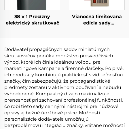
38 v 1 Precízny
Vianočná limitovaná
elektrický skrutkovač
edícia sady
skrutkovačov 25 v 1
Dodávateľ propagáčnych sadov miniatúrnych
skrutkovačov ponúka množstvo presvedčivých
výhod, ktoré ich činia ideálnou voľbou pre
marketingové kampane a firemné darčeky. Po prvé,
ich produkty kombinujú praktickosť s viditeľnosťou
značky, čím zabezpečujú, že propagandistické
predmety zostanú v aktívnom používaní a nebudú
vyhodenené. Kompaktný dizajn maximalizuje
prenosnosť pri zachovaní profesionálnej funkčnosti,
čo robí tieto sady cennými nástrojmi pre núdzové
opravy aj bežné údržbové práce. Možnosti
personalizácie dodávateľa umožňujú
bezproblémovú integráciu značky, vrátane možností