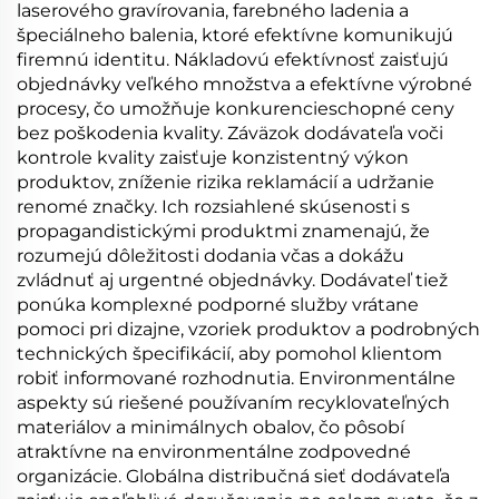
laserového gravírovania, farebného ladenia a
špeciálneho balenia, ktoré efektívne komunikujú
firemnú identitu. Nákladovú efektívnosť zaisťujú
objednávky veľkého množstva a efektívne výrobné
procesy, čo umožňuje konkurencieschopné ceny
bez poškodenia kvality. Záväzok dodávateľa voči
kontrole kvality zaisťuje konzistentný výkon
produktov, zníženie rizika reklamácií a udržanie
renomé značky. Ich rozsiahlené skúsenosti s
propagandistickými produktmi znamenajú, že
rozumejú dôležitosti dodania včas a dokážu
zvládnuť aj urgentné objednávky. Dodávateľ tiež
ponúka komplexné podporné služby vrátane
pomoci pri dizajne, vzoriek produktov a podrobných
technických špecifikácií, aby pomohol klientom
robiť informované rozhodnutia. Environmentálne
aspekty sú riešené používaním recyklovateľných
materiálov a minimálnych obalov, čo pôsobí
atraktívne na environmentálne zodpovedné
organizácie. Globálna distribučná sieť dodávateľa