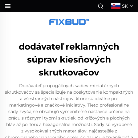
SK
dodávateľ reklamných
súprav kiesňových
skrutkovačov
Dodávateľ propagáčnych sadiev miniatúrnych
skrutkovačov sa špecializuje na poskytovanie kompaktných
a všestranných nástrojov, ktoré sú ideálne pre
marketingové a značkové iniciatívy. Tieto profesionálne
sady zvyčajne obsahujú vymeniteľné nástavce určené na
prácu s rôznymi typmi skrutiek, od krížových a plochých
hláv až po Torx a hexagonálne možnosti. Sady sú vyrobené
z vysokokvalitných materiálov, najčastejšie z
chromovaného vanadového ocele, čo zaručuje trvanlivosť a