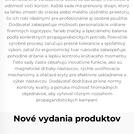
odolnosť voči korózii. Každá sada má prenosný dizajn, ktorý
sa ľahko zmestí do vrecka alebo malého úložného priestoru,
čo ich robí ideálnymi pre profesionálne aj osobné použitie.
Dodávateľ zabezpečuje možnosti personalizácie vrátane
firemných logotypov, farieb značky a špeciálneho balenia
podľa konkrétnych propagandistických potrieb. Pokročilé
výrobné procesy zaručujú presné tolerancie a spoľahlivý
výkon, zatiaľ čo ergonomický tvar rukoväte zabezpečuje
pohodlné držanie a lepšiu kontrolu krútiaceho momentu.
Tieto sady často obsahujú inovatívne funkcie, ako sú
magnetické držiaky nástavcov, rýchle uvoľňovacie
mechanizmy a otáčavé kryty pre efektívne uskladnenie a
výber nástavcov. Dodávateľ dodržiava prísne normy
kontroly kvality a ponúka možnosť hromadných
objednávok, aby vyhovel rôznym rozsahom
propagandistických kampaní.
Nové vydania produktov