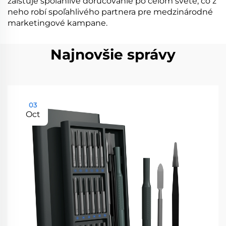
zaisťuje spoľahlivé doručovanie po celom svete, čo z
neho robí spoľahlivého partnera pre medzinárodné
marketingové kampane.
Najnovšie správy
03
Oct