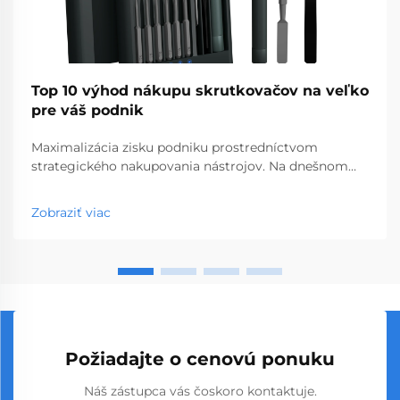
Top 10 výhod nákupu skrutkovačov na veľko
pre váš podnik
Maximalizácia zisku podniku prostredníctvom
strategického nakupovania nástrojov. Na dnešnom
konkurenčnom trhu s hardvérom a stavebnými
materiálmi môžu múdre rozhodnutia týkajúce sa
Zobraziť viac
nákupu výrazne ovplyvniť vašu ziskovosť. Nákup
skrutkovačov vo veľkom sa vyprofiloval ako stratégi...
Požiadajte o cenovú ponuku
Náš zástupca vás čoskoro kontaktuje.