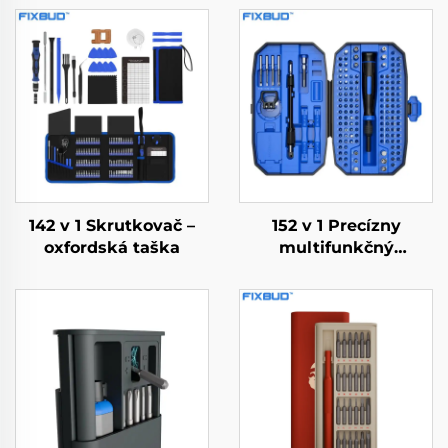
142 v 1 Skrutkovač –
152 v 1 Precízny
oxfordská taška
multifunkčný
skrutkovač