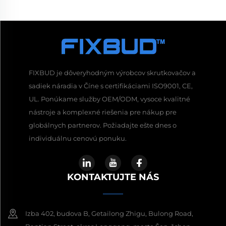
FIXBUD je dôveryhodným výrobcov skrutkovačov a
sadiek náradia v Číne s certifikáciami ISO9001, CE,
UL. Ponúkame služby OEM/ODM, vysoce kvalitné
nástroje a komplexné riešenia pre nákup pre
globálnych partnerov. Požiadajte ešte dnes o
individuálnu cenovú ponuku.
KONTAKTUJTE NÁS
Izba 402, budova B, Getailong Zhigu, Bulong Road,