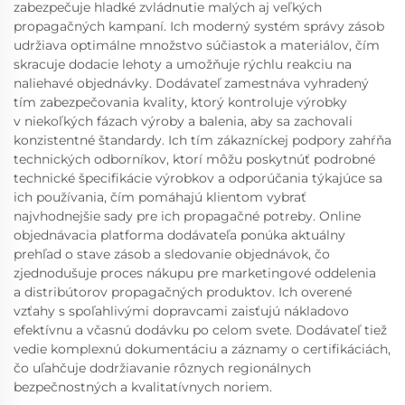
zabezpečuje hladké zvládnutie malých aj veľkých
propagačných kampaní. Ich moderný systém správy zásob
udržiava optimálne množstvo súčiastok a materiálov, čím
skracuje dodacie lehoty a umožňuje rýchlu reakciu na
naliehavé objednávky. Dodávateľ zamestnáva vyhradený
tím zabezpečovania kvality, ktorý kontroluje výrobky
v niekoľkých fázach výroby a balenia, aby sa zachovali
konzistentné štandardy. Ich tím zákazníckej podpory zahŕňa
technických odborníkov, ktorí môžu poskytnúť podrobné
technické špecifikácie výrobkov a odporúčania týkajúce sa
ich používania, čím pomáhajú klientom vybrať
najvhodnejšie sady pre ich propagačné potreby. Online
objednávacia platforma dodávateľa ponúka aktuálny
prehľad o stave zásob a sledovanie objednávok, čo
zjednodušuje proces nákupu pre marketingové oddelenia
a distribútorov propagačných produktov. Ich overené
vzťahy s spoľahlivými dopravcami zaisťujú nákladovo
efektívnu a včasnú dodávku po celom svete. Dodávateľ tiež
vedie komplexnú dokumentáciu a záznamy o certifikáciách,
čo uľahčuje dodržiavanie rôznych regionálnych
bezpečnostných a kvalitatívnych noriem.