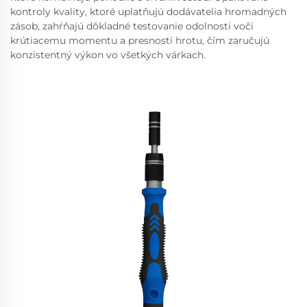
kontroly kvality, ktoré uplatňujú dodávatelia hromadných
zásob, zahŕňajú dôkladné testovanie odolnosti voči
krútiacemu momentu a presnosti hrotu, čím zaručujú
konzistentný výkon vo všetkých várkach.