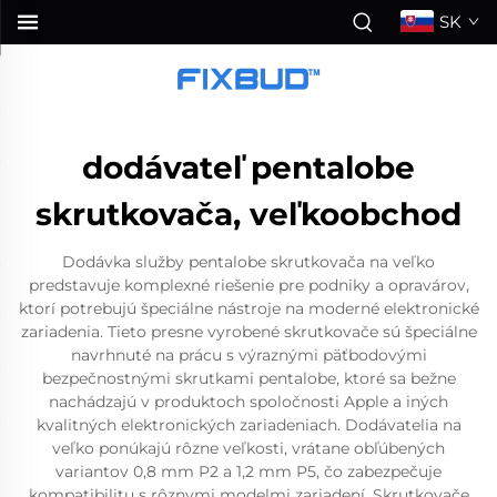
SK
dodávateľ pentalobe
skrutkovača, veľkoobchod
Dodávka služby pentalobe skrutkovača na veľko
predstavuje komplexné riešenie pre podniky a opravárov,
ktorí potrebujú špeciálne nástroje na moderné elektronické
zariadenia. Tieto presne vyrobené skrutkovače sú špeciálne
navrhnuté na prácu s výraznými päťbodovými
bezpečnostnými skrutkami pentalobe, ktoré sa bežne
nachádzajú v produktoch spoločnosti Apple a iných
kvalitných elektronických zariadeniach. Dodávatelia na
veľko ponúkajú rôzne veľkosti, vrátane obľúbených
variantov 0,8 mm P2 a 1,2 mm P5, čo zabezpečuje
kompatibilitu s rôznymi modelmi zariadení. Skrutkovače