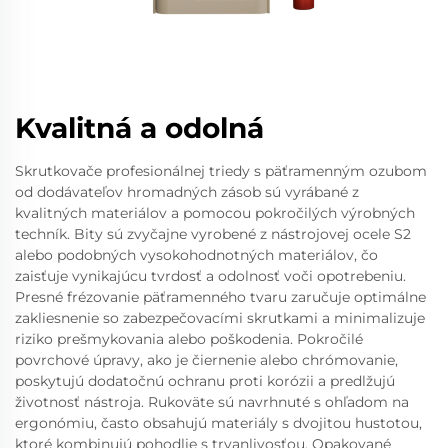
Kvalitná a odolná
Skrutkovače profesionálnej triedy s päťramenným ozubom
od dodávateľov hromadných zásob sú vyrábané z
kvalitných materiálov a pomocou pokročilých výrobných
techník. Bity sú zvyčajne vyrobené z nástrojovej ocele S2
alebo podobných vysokohodnotných materiálov, čo
zaisťuje vynikajúcu tvrdosť a odolnosť voči opotrebeniu.
Presné frézovanie päťramenného tvaru zaručuje optimálne
zakliesnenie so zabezpečovacími skrutkami a minimalizuje
riziko prešmykovania alebo poškodenia. Pokročilé
povrchové úpravy, ako je čiernenie alebo chrómovanie,
poskytujú dodatočnú ochranu proti korózii a predlžujú
životnosť nástroja. Rukoväte sú navrhnuté s ohľadom na
ergonómiu, často obsahujú materiály s dvojitou hustotou,
ktoré kombinujú pohodlie s trvanlivosťou. Opakované