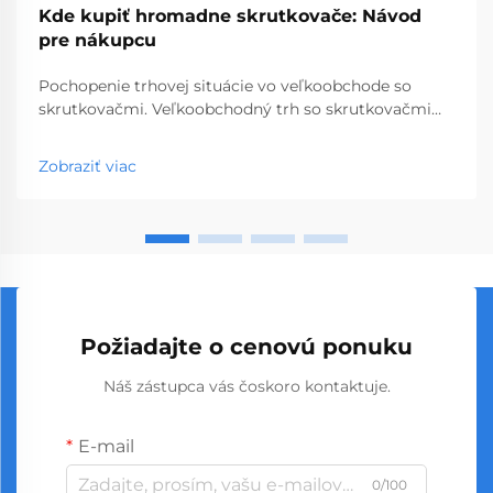
Kde kupiť hromadne skrutkovače: Návod
pre nákupcu
Pochopenie trhovej situácie vo veľkoobchode so
skrutkovačmi. Veľkoobchodný trh so skrutkovačmi
predstavuje kľúčový segment profesionálnych
nástrojov, ktorý obsluhuje podniky od obchodov so
Zobraziť viac
stavebninami až po stavebné spoločnosti. S
globálnou výrobou...
Požiadajte o cenovú ponuku
Náš zástupca vás čoskoro kontaktuje.
E-mail
0/100