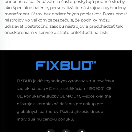
priebehu času. Dodávatelia často poskytujú pridané služby
ako špeciálne balenie, personalizáciu nástrojov a vyhradený
manažment účtov bez dodatočných poplatkov. Dostupnosť
nástrojov vo veľkom zabezpečuje, že podniky môžu
udržiavať dostatočnú zásobu nástrojov a predchádzať tak
oneskoreniam v servise a strate príležitostí na zisk.
FIXBUD je dôveryhodným výrobcov skrutkovačov a
sadiek náradia v Číne s certifikáciami ISO9001, CE,
UL. Ponúkame služby OEM/ODM, vysoce kvalitné
nástroje a komplexné riešenia pre nákup pre
globálnych partnerov. Požiadajte ešte dnes o
individuálnu cenovú ponuku.