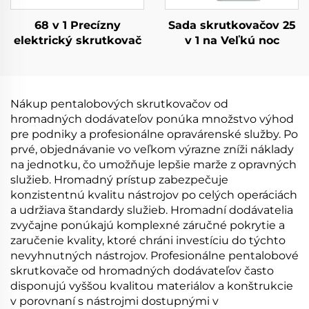
68 v 1 Precízny
Sada skrutkovačov 25
elektrický skrutkovač
v 1 na Veľkú noc
Nákup pentalobových skrutkovačov od
hromadných dodávateľov ponúka množstvo výhod
pre podniky a profesionálne opravárenské služby. Po
prvé, objednávanie vo veľkom výrazne zníži náklady
na jednotku, čo umožňuje lepšie marže z opravných
služieb. Hromadný prístup zabezpečuje
konzistentnú kvalitu nástrojov po celých operáciách
a udržiava štandardy služieb. Hromadní dodávatelia
zvyčajne ponúkajú komplexné záručné pokrytie a
zaručenie kvality, ktoré chráni investíciu do týchto
nevyhnutných nástrojov. Profesionálne pentalobové
skrutkovače od hromadných dodávateľov často
disponujú vyššou kvalitou materiálov a konštrukcie
v porovnaní s nástrojmi dostupnými v