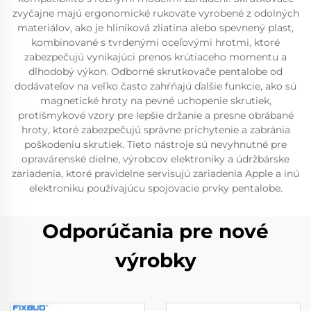
zvyčajne majú ergonomické rukoväte vyrobené z odolných
materiálov, ako je hliníková zliatina alebo spevnený plast,
kombinované s tvrdenými oceľovými hrotmi, ktoré
zabezpečujú vynikajúci prenos krútiaceho momentu a
dlhodobý výkon. Odborné skrutkovače pentalobe od
dodávateľov na veľko často zahŕňajú ďalšie funkcie, ako sú
magnetické hroty na pevné uchopenie skrutiek,
protišmykové vzory pre lepšie držanie a presne obrábané
hroty, ktoré zabezpečujú správne prichytenie a zabránia
poškodeniu skrutiek. Tieto nástroje sú nevyhnutné pre
opravárenské dielne, výrobcov elektroniky a údržbárske
zariadenia, ktoré pravidelne servisujú zariadenia Apple a inú
elektroniku používajúcu spojovacie prvky pentalobe.
Odporúčania pre nové
výrobky