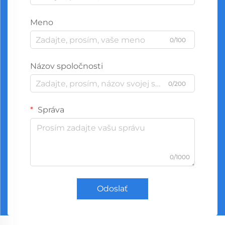
Meno
0/100
Názov spoločnosti
0/200
Správa
0/1000
Odoslať