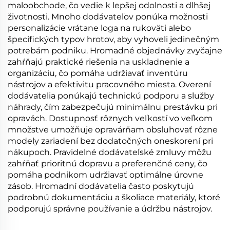
maloobchode, čo vedie k lepšej odolnosti a dlhšej
životnosti. Mnoho dodávateľov ponúka možnosti
personalizácie vrátane loga na rukoväti alebo
špecifických typov hrotov, aby vyhoveli jedinečným
potrebám podniku. Hromadné objednávky zvyčajne
zahŕňajú praktické riešenia na uskladnenie a
organizáciu, čo pomáha udržiavať inventúru
nástrojov a efektivitu pracovného miesta. Overení
dodávatelia ponúkajú technickú podporu a služby
náhrady, čím zabezpečujú minimálnu prestávku pri
opravách. Dostupnosť rôznych veľkostí vo veľkom
množstve umožňuje opravárňam obsluhovať rôzne
modely zariadení bez dodatočných oneskorení pri
nákupoch. Pravidelné dodávateľské zmluvy môžu
zahŕňať prioritnú dopravu a preferenčné ceny, čo
pomáha podnikom udržiavať optimálne úrovne
zásob. Hromadní dodávatelia často poskytujú
podrobnú dokumentáciu a školiace materiály, ktoré
podporujú správne používanie a údržbu nástrojov.