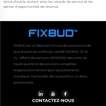
stock d'outils, évitant ainsi les retards de service et les
pertes d'opportunités de revenus.
FIXBUD est un fabricant chinois de tournevis et de
jeux d'outils de confiance, certifié ISO9001, CE et
UL. Offrant des services OEM/ODM, des outils de
haute qualité et des solutions complètes
d'approvisionnement pour ses partenaires
mondiaux. Demandez dès aujourd'hui un devis
personnalisé.
CONTACTEZ-NOUS