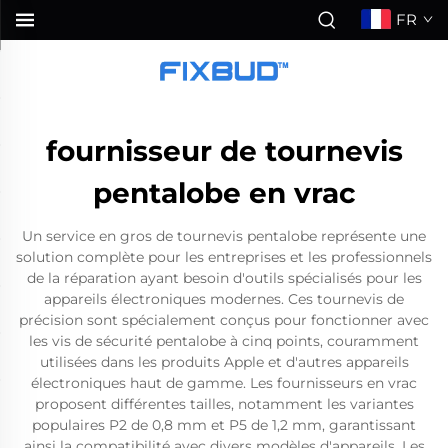
FR
fournisseur de tournevis
pentalobe en vrac
Un service en gros de tournevis pentalobe représente une
solution complète pour les entreprises et les professionnels
de la réparation ayant besoin d'outils spécialisés pour les
appareils électroniques modernes. Ces tournevis de
précision sont spécialement conçus pour fonctionner avec
les vis de sécurité pentalobe à cinq points, couramment
utilisées dans les produits Apple et d'autres appareils
électroniques haut de gamme. Les fournisseurs en vrac
proposent différentes tailles, notamment les variantes
populaires P2 de 0,8 mm et P5 de 1,2 mm, garantissant
ainsi la compatibilité avec divers modèles d'appareils. Les