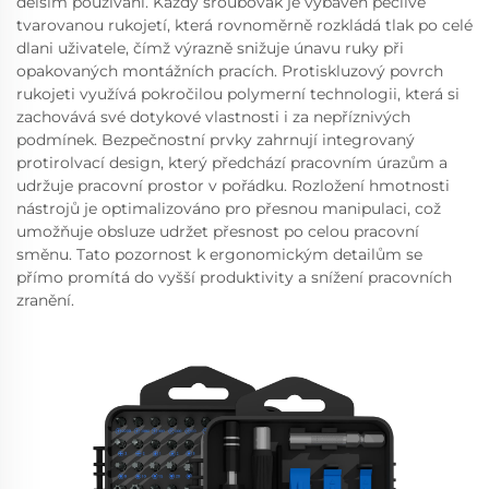
delším používání. Každý šroubovák je vybaven pečlivě
tvarovanou rukojetí, která rovnoměrně rozkládá tlak po celé
dlani uživatele, čímž výrazně snižuje únavu ruky při
opakovaných montážních pracích. Protiskluzový povrch
rukojeti využívá pokročilou polymerní technologii, která si
zachovává své dotykové vlastnosti i za nepříznivých
podmínek. Bezpečnostní prvky zahrnují integrovaný
protirolvací design, který předchází pracovním úrazům a
udržuje pracovní prostor v pořádku. Rozložení hmotnosti
nástrojů je optimalizováno pro přesnou manipulaci, což
umožňuje obsluze udržet přesnost po celou pracovní
směnu. Tato pozornost k ergonomickým detailům se
přímo promítá do vyšší produktivity a snížení pracovních
zranění.