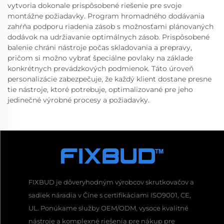
vytvoria dokonale prispôsobené riešenie pre svoje
montážne požiadavky. Program hromadného dodávania
zahŕňa podporu riadenia zásob s možnosťami plánovaných
dodávok na udržiavanie optimálnych zásob. Prispôsobené
balenie chráni nástroje počas skladovania a prepravy,
pričom si možno vybrať špeciálne povlaky na základe
konkrétnych prevádzkových podmienok. Táto úroveň
personalizácie zabezpečuje, že každý klient dostane presne
tie nástroje, ktoré potrebuje, optimalizované pre jeho
jedinečné výrobné procesy a požiadavky.
FIXBUD je dôveryhodným výrobcov skrutkovačov a
sadiek náradia v Číne s certifikáciami ISO9001, CE,
UL. Ponúkame služby OEM/ODM, vysoce kvalitné
nástroje a komplexné riešenia pre nákup pre