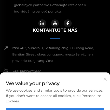
globálnych partnerov. Požiadajte ešte dnes o
individuálnu cenovú ponuku.
KONTAKTUJTE NÁS
Izba 402, budova B, Getailong Zhigu, Bulong Road,
Bantian Street, okres Longgang, mesto Šen-čchen,
provincia Kuej-tung, Čína
+86-18620470640
[email protected]
We value your privacy
We use cookies and similar tools to provide our services.
If you don't want to accept all cookies, click Personalize
cookies.
Autorské práva © 2026 EWIN ENTERPRISE LTD. Všetky práva
vyhradené.
Zásady ochrany súkromia