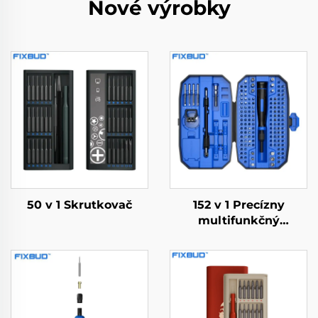
Nové výrobky
50 v 1 Skrutkovač
152 v 1 Precízny
multifunkčný
skrutkovač