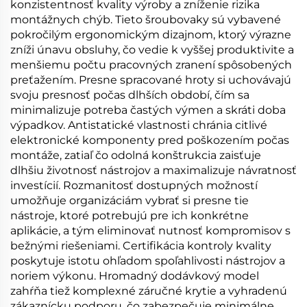
konzistentnosť kvality výroby a zníženie rizika
montážnych chýb. Tieto šroubovaky sú vybavené
pokročilým ergonomickým dizajnom, ktorý výrazne
zníži únavu obsluhy, čo vedie k vyššej produktivite a
menšiemu počtu pracovných zranení spôsobených
preťažením. Presne spracované hroty si uchovávajú
svoju presnosť počas dlhších období, čím sa
minimalizuje potreba častých výmen a skráti doba
výpadkov. Antistatické vlastnosti chránia citlivé
elektronické komponenty pred poškozením počas
montáže, zatiaľ čo odolná konštrukcia zaisťuje
dlhšiu životnosť nástrojov a maximalizuje návratnosť
investícií. Rozmanitosť dostupných možností
umožňuje organizáciám vybrať si presne tie
nástroje, ktoré potrebujú pre ich konkrétne
aplikácie, a tým eliminovať nutnosť kompromisov s
bežnými riešeniami. Certifikácia kontroly kvality
poskytuje istotu ohľadom spoľahlivosti nástrojov a
noriem výkonu. Hromadný dodávkový model
zahŕňa tiež komplexné záručné krytie a vyhradenú
zákaznícku podporu, čo zabezpečuje minimálne