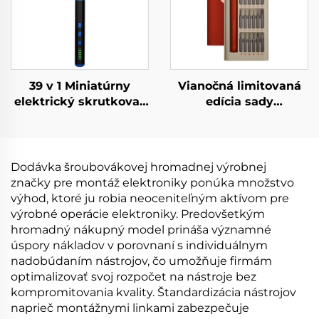
39 v 1 Miniatúrny
Vianočná limitovaná
elektrický skrutkovač
edícia sady
s vrtákmi
skrutkovačov 25 v 1
Dodávka šroubovákovej hromadnej výrobnej
značky pre montáž elektroniky ponúka množstvo
výhod, ktoré ju robia neoceniteľným aktívom pre
výrobné operácie elektroniky. Predovšetkým
hromadný nákupný model prináša významné
úspory nákladov v porovnaní s individuálnym
nadobúdaním nástrojov, čo umožňuje firmám
optimalizovať svoj rozpočet na nástroje bez
kompromitovania kvality. Štandardizácia nástrojov
naprieč montážnymi linkami zabezpečuje