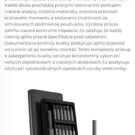
Každá dávka prechádza prísnymi testovacími postupmi
vrátane analýzy zloženia materiálu, overenia presnosti
krútiaceho momentu a testovania trvanlivosti za
simulovaných podmienok používania. Výrobný proces
zahŕňa viaceré kontrolné inšpekcie, čo zaisťuje, že každý
nástroj spĺňa presné špecifikácie pred zabalením.
Dokumentácia kontroly kvality poskytuje úplnú stopnosť
od surovín až po konečnú montáž. Tento komplexný prístup
k zabezpečeniu kvality zaručuje konzistentný výkon pri
veľkých objednávkach a viacerých dodávkach, čo poskytuje
istotu pri vysokozdružných operáciách výroby elektroniky.