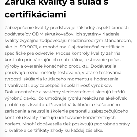
Záruka kvality a súlad s
certifikáciami
Zabezpečenie kvality predstavuje základný aspekt činnosti
dodávateľov ODM skrutkovačov. Ich systémy riadenia
kvality zvyčajne zodpovedajú medzinárodným štandardom,
ako je ISO 9001, a mnohé majú aj dodatočné certifikácie
špecifické pre odvetvie. Proces kontroly kvality zahŕňa
kontrolu prichádzajúcich materiálov, testovanie počas
výroby a overenie konečného produktu. Dodávatelia
používajú rôzne metódy testovania, vrátane testovania
tvrdosti, skúšania krútiaceho momentu a hodnotenia
trvanlivosti, aby zabezpečili spoľahlivosť výrobkov.
Dokumentačné a systémy sledovateľnosti sledujú každú
výrobnú dávku, čo umožňuje rýchlu reakciu na akékoľvek
problémy s kvalitou. Pravidelná kalibrácia skúšobného
zariadenia a neustále školenie personálu zabezpečujúceho
kontrolu kvality zaisťujú udržiavanie konzistentných
noriem. Mnohí dodávatelia tiež poskytujú podrobné správy
o kvalite a certifikáty zhody ku každej zásielke.