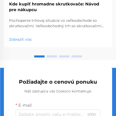
Kde kupiť hromadne skrutkovače: Návod
pre nákupcu
Pochopenie trhovej situácie vo veľkoobchode so
skrutkovačmi. Veľkoobchodný trh so skrutkovačmi
predstavuje kľúčový segment profesionálnych
nástrojov, ktorý obsluhuje podniky od obchodov so
Zobraziť viac
stavebninami až po stavebné spoločnosti. S
globálnou výrobou...
Požiadajte o cenovú ponuku
Náš zástupca vás čoskoro kontaktuje.
E-mail
0/100