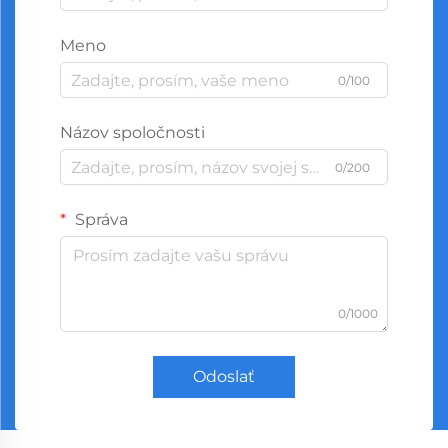
Meno
0/100
Názov spoločnosti
0/200
Správa
0/1000
Odoslať