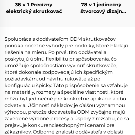
38 v 1 Precízny
78 v 1 jedinečný
elektrický skrutkovač
štvorcový dizajn
elektrického
skrutkovača
Spolupráca s dodávateľom ODM skrutkovačov
ponúka početné výhody pre podniky, ktoré hľadajú
riešenia na mieru. Po prvé, títo dodávatelia
poskytujú úplnú flexibilitu prispôsobovania, čo
umožňuje spoločnostiam vyvinúť skrutkovače,
ktoré dokonale zodpovedajú ich špecifickým
požiadavkám, od návrhu rukoväte až po
konfiguráciu špičky. Táto prispôsobenie sa vzťahuje
na materiály, rozmery a špeciálne vlastnosti, ktoré
môžu byť jedinečné pre konkrétne aplikácie alebo
odvetvia. Účinnosť nákladov je ďalšou významnou
výhodou, pretože dodávatelia ODM zvyčajne majú
zavedené výrobné procesy a úspory z rozsahu, čo sa
prejavuje konkurencieschopnými cenami pre
zákazníkov. Odborné znalosti dodávateľa v oblasti