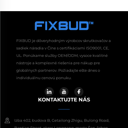
FIXBUD je dôveryhodným výrobcov skrutkovačov a
sadiek náradia v Číne s certifikáciami ISO9001, CE,
UL. Ponúkame služby OEM/ODM, vysoce kvalitné
nástroje a komplexné riešenia pre nákup pre
globálnych partnerov. Požiadajte ešte dnes o
individuálnu cenovú ponuku.
KONTAKTUJTE NÁS
Izba 402, budova B, Getailong Zhigu, Bulong Road,
Bantian Street, okres Longgang, mesto Šen-čchen,