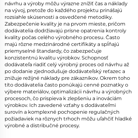
návrhu a výroby môžu výrazne znížiť čas a náklady
na vývoj, pretože do každého projektu prinášajú
rozsiahle skúsenosti a osvedčené metodiky.
Zabezpečenie kvality je na prvom mieste, pričom
dodávatelia dodržiavajú prísne opatrenia kontroly
kvality počas celého výrobného procesu. Často
majú rôzne medzinárodné certifikáty a spĺňajú
priemyselné štandardy, čo zabezpečuje
konzistentnú kvalitu výrobkov. Schopnosť
dodávateľa riadiť celý výrobný proces od návrhu až
po dodanie zjednodušuje dodávateľský reťazec a
znižuje režijné náklady pre zákazníkov. Okrem toho
títo dodávatelia často ponúkajú cenné poznatky o
výbere materiálov, optimalizácii návrhu a výrobných
procesoch, čo prispieva k zlepšeniu a inováciám
výrobkov. Ich zavedené vzťahy s dodávateľmi
surovín a komplexné pochopenie regulačných
požiadaviek na rôznych trhoch môžu uľahčiť hladké
výrobné a distribučné procesy.