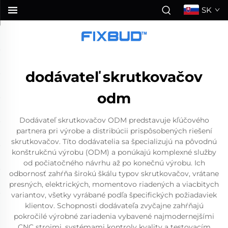
SK
dodávateľ skrutkovačov
odm
Dodávateľ skrutkovačov ODM predstavuje kľúčového
partnera pri výrobe a distribúcii prispôsobených riešení
skrutkovačov. Títo dodávatelia sa špecializujú na pôvodnú
konštrukčnú výrobu (ODM) a ponúkajú komplexné služby
od počiatočného návrhu až po konečnú výrobu. Ich
odbornosť zahŕňa širokú škálu typov skrutkovačov, vrátane
presných, elektrických, momentovo riadených a viacbitych
variantov, všetky vyrábané podľa špecifických požiadaviek
klientov. Schopnosti dodávateľa zvyčajne zahŕňajú
pokročilé výrobné zariadenia vybavené najmodernejšími
CNC strojmi, systémami kontroly kvality a testovacím