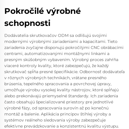
Pokročilé výrobné
schopnosti
Dodávatelia skrutkovačov ODM sa odlišujú svojimi
modernými výrobnými zariadeniami a kapacitami. Tieto
zariadenia zvyčajne disponujú pokročilými CNC obrábacími
centrami, automatizovanými montážnymi linkami a
presným skúšobným vybavením. Výrobný proces zahŕňa
viaceré kontroly kvality, ktoré zabezpečujú, že každý
skrutkovač spĺňa presné špecifikácie. Odbornosť dodávateľa
v rôznych výrobných technikách, vrátane presného
brúsenia, tepelného spracovania a povrchovej úpravy,
umožňuje výrobu vysokej kvality nástrojov, ktoré spĺňajú
alebo prekonávajú priemyselné štandardy. Ich zariadenia
často obsahujú špecializované priestory pre jednotlivé
výrobné fázy, od spracovania surovín až po konečnú
montáž a balenie. Aplikácia princípov štíhlej výroby a
systémov reálneho sledovania výroby zabezpečuje
efektívne prevádzkovanie a konzistentnú kvalitu výstupu.