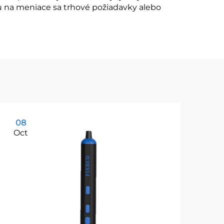
u na meniace sa trhové požiadavky alebo
08
1
Oct
Oc