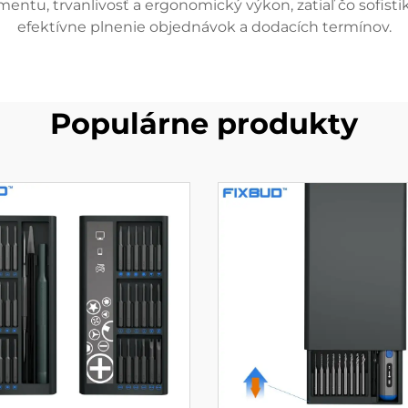
entu, trvanlivosť a ergonomický výkon, zatiaľ čo sofis
efektívne plnenie objednávok a dodacích termínov.
Populárne produkty