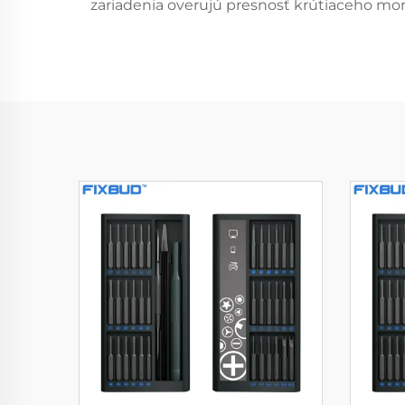
zariadenia overujú presnosť krútiaceho mom