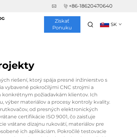
+86-18620470640
OG
Získať
SK
Ponuku
rojekty
riešení, ktorý spája presné inžinierstvo s
ia vybavené pokročilými CNC strojmi a
h konkrétnym požiadavkám klientov. Ich
, výber materiálov a procesy kontroly kvality.
krutkovačov, od presných elektronických
tane certifikácie ISO 9001, čo zaisťuje
ie vrátane dizajnu rukovätí, materiálov pre
ôsobené ich aplikáciám. Pokročilé testovacie