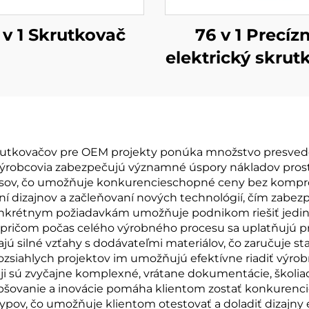
 v 1 Skrutkovač
76 v 1 Precíz
elektrický skrut
s krútiacim
momento
rutkovačov pre OEM projekty ponúka množstvo presvedči
eto výrobcovia zabezpečujú významné úspory nákladov pr
esov, čo umožňuje konkurencieschopné ceny bez kompro
ní dizajnov a začleňovaní nových technológií, čím zabez
onkrétnym požiadavkám umožňuje podnikom riešiť jedine
, pričom počas celého výrobného procesu sa uplatňujú pr
avajú silné vzťahy s dodávateľmi materiálov, čo zaručuje s
zsiahlych projektov im umožňujú efektívne riadiť výrob
ji sú zvyčajne komplexné, vrátane dokumentácie, školiac
epšovanie a inovácie pomáha klientom zostať konkurenci
pov, čo umožňuje klientom otestovať a doladiť dizajny e