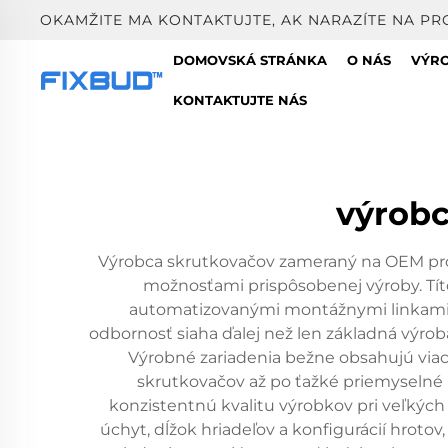
OKAMŽITE MA KONTAKTUJTE, AK NARAZÍTE NA PR
DOMOVSKÁ STRÁNKA
O NÁS
VÝR
KONTAKTUJTE NÁS
výrobc
Výrobca skrutkovačov zameraný na OEM proj
možnosťami prispôsobenej výroby. Tít
automatizovanými montážnymi linkami n
odbornosť siaha ďalej než len základná výroba
Výrobné zariadenia bežne obsahujú viac
skrutkovačov až po ťažké priemyselné n
konzistentnú kvalitu výrobkov pri veľkých 
úchyt, dĺžok hriadeľov a konfigurácií hroto