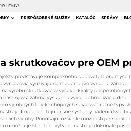
OBLÉMY!
OBKY
PRISPÔSOBENÉ SLUŽBY
KATALÓG
SPRÁVY
BL
a skrutkovačov pre OEM p
ekty predstavuje komplexného dodávateľa priemyselných 
o výrobcovia využívajú najmodernejšie výrobné zariaden
a výrobu skrutkovačov vysokej kvality prispôsobenýc
 nástrojov a zahŕňa výskum a vývoj, optimalizáciu dizajnu
ero výrobných liniek schopných spracovať rôzne typy s
ástroje. Implementujú prísne systémy riadenia kvality vrá
sériách výroby. Ponúkajú rozsiahle možnosti personalizác
v, čo umožňuje klientom vytvoriť nástroje dokonale prisp