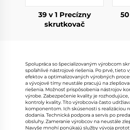
39 v 1 Precízny
50
skrutkovač
Spolupráca so špecializovaným výrobcom sk
spoľahlivé nástrojové riešenia. Po prvé, ti
efektov a optimalizovaných výrobných proc
a vývojové tímy neustále pracujú na zlepšova
riešenia. Možnosť prispôsobenia nástrojov k
výrobe. Zabezpečenie kvality je rozhodujúce
kontroly kvality. Títo výrobcovia často udrži
komponentom. Ich skúsenosti s realizáciou ro
dodania. Technická podpora a servis po preda
obsluhy. Zameranie výrobcov na neustále zl
Navyše mnohí ponúkajú služby vývoja prototy