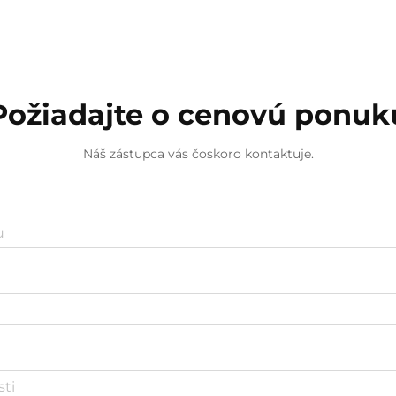
výrazne ovplyvniť vašu ziskovosť.
Nákup skrutkovačov vo veľkom sa
vyprofiloval ako stratégi...
Požiadajte o cenovú ponuk
Náš zástupca vás čoskoro kontaktuje.