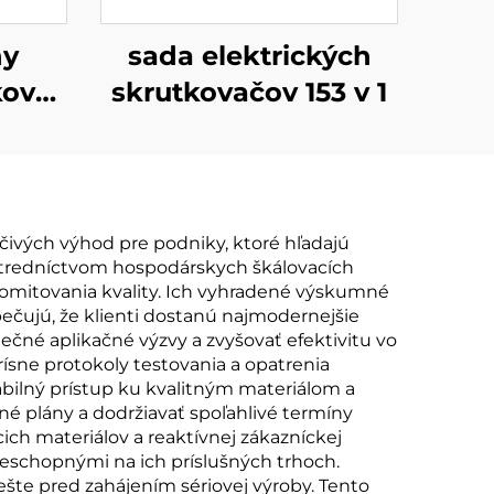
ny
sada elektrických
kovač
skrutkovačov 153 v 1
m
vých výhod pre podniky, ktoré hľadajú
ostredníctvom hospodárskych škálovacích
mitovania kvality. Ich vyhradené výskumné
pečujú, že klienti dostanú najmodernejšie
čné aplikačné výzvy a zvyšovať efektivitu vo
ísne protokoly testovania a opatrenia
tabilný prístup ku kvalitným materiálom a
né plány a dodržiavať spoľahlivé termíny
ich materiálov a reaktívnej zákazníckej
eschopnými na ich príslušných trhoch.
šte pred zahájením sériovej výroby. Tento