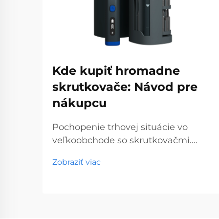
Kde kupiť hromadne
skrutkovače: Návod pre
nákupcu
Pochopenie trhovej situácie vo
veľkoobchode so skrutkovačmi.
Veľkoobchodný trh so skrutkovačmi
Zobraziť viac
predstavuje kľúčový segment
profesionálnych nástrojov, ktorý
obsluhuje podniky od obchodov so
stavebninami až po stavebné