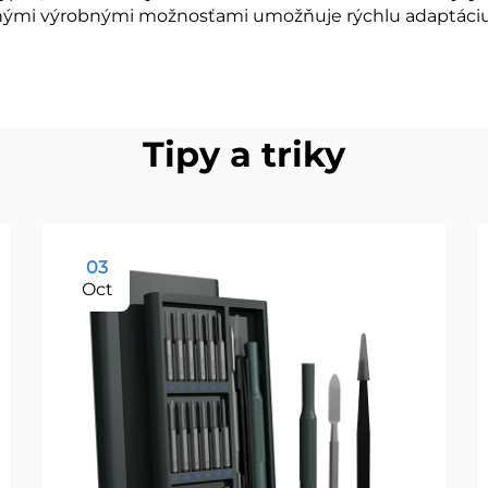
bilnými výrobnými možnosťami umožňuje rýchlu adaptáci
Tipy a triky
03
Oct