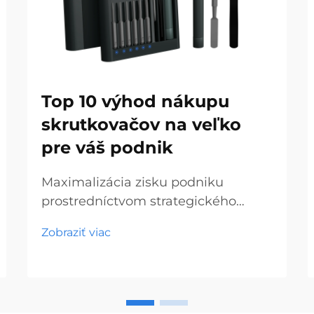
Top 10 výhod nákupu
skrutkovačov na veľko
pre váš podnik
Maximalizácia zisku podniku
prostredníctvom strategického
nakupovania nástrojov. Na
Zobraziť viac
dnešnom konkurenčnom trhu s
hardvérom a stavebnými
materiálmi môžu múdre
rozhodnutia týkajúce sa nákupu