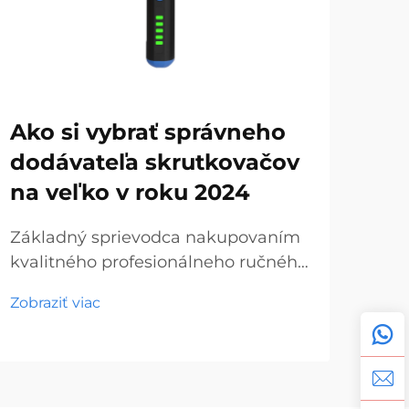
Ako si vybrať správneho
Hr
dodávateľa skrutkovačov
sk
na veľko v roku 2024
do
ná
Základný sprievodca nakupovaním
kvalitného profesionálneho ručného
Ras
náradia V dnešnej dynamickej
ruč
Zobraziť viac
oblasti stavebníctva a výroby sa
trh
Zobr
hľadanie spoľahlivých skrutkovačov
zaži
na veľkoobchod stáva čoraz
bez
dôležitejším pre podniky všetkých
skr