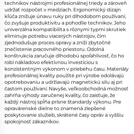
technikov nástrojmi profesionálnej triedy a zároveň
udržať rozpočet v medziach. Ergonomický dizajn
kľúča znižuje únavu ruky pri dlhodobom používaní,
čo zvyšuje produktivitu a pohodlie technikov. Jeho
univerzálna kompatibilita s rôznymi typmi skrutiek
eliminuje potrebu viacerých nástrojov, čím
zjednodušuje proces opravy a zníži zbytočné
znečistenie pracovného priestoru. Odolná
konštrukcia zaručuje dlhodobú spoľahlivosť, čo ho
robí nákladovo efektívnou investíciou s
konzistentným výkonom v priebehu času. Materiály
profesionálnej kvality použité pri výrobe odolávajú
opotrebovaniu a udržiavajú magnetickú silu aj pri
častom používaní. Navyše, veľkoobchodná možnosť
zahŕňa výhody zaručenej kvality, čo zaisťuje, že
každý nástroj spĺňa prísne štandardy výkonu. Pre
opravárenské dielne to znamená zlepšené
poskytovanie služieb, skrátené časy opráv a vyššiu
spokojnosť zákazníkov.