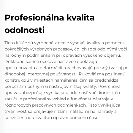
Profesionálna kvalita
odolnosti
Tieto kľúče sú vyrobené z ocele vysokéj kvality a pomocou
pokročilých výrobných procesov, čo ich robí odolnými voči
náročným podmienkam pri opravách vysokého objemu.
Dôkladne kalené oceľové nástavce odolávajú
opotrebovaniu a deformácii a zachovávajú presný tvar aj po
dlhodobej intenzívnej používanosti. Rukoväť má posilnenú
konštrukciu v miestach namáhania, čím sa predchádza
poruchám bežným u nástrojov nižšej kvality. Povrchová
úprava zabezpečuje vynikajúcu odolnosť voči korózii, čo
zaručuje profesionálny vzhľad a funkčnosť nástroja v
rôznorodých pracovných podmienkach. Táto vynikajúca
trvanlivosť sa prejavuje nižšími nákladmi na náhrady a
konzistentnou kvalitou opráv v priebehu času.