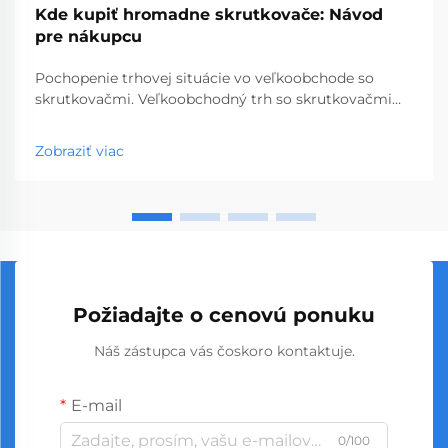
Kde kupiť hromadne skrutkovače: Návod
pre nákupcu
Pochopenie trhovej situácie vo veľkoobchode so
skrutkovačmi. Veľkoobchodný trh so skrutkovačmi
predstavuje kľúčový segment profesionálnych
nástrojov, ktorý obsluhuje podniky od obchodov so
Zobraziť viac
stavebninami až po stavebné spoločnosti. S
globálnou výrobou...
Požiadajte o cenovú ponuku
Náš zástupca vás čoskoro kontaktuje.
E-mail
0/100