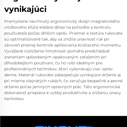
vynikajúci
Premyslene navrhnutý ergonomický dizajn magnetického
vložkového kľúča kládzie dôraz na pohodlie a kontrolu
používateľa počas dlhších opráv. Priemer a textúra rukoväte
sú optimalizované tak, aby sa znížila únavnosť rúk pri
zároveň presnej kontrole aplikovania krútiaceho momentu.
Vyvážené rozloženie hmotnosti pomáha predchádzať
zraneniam spôsobeným opakovaným zaťažením pri
dlhodobejšom používaní, čo ho robí ideálnym pre
profesionálnych technikov, ktorí vykonávajú viac opráv
denne. Materiál rukoväte zabezpečuje vynikajúce držanie aj
pri mierne olejnatých rukách, čo zaručuje bezpečné a pevné
držanie počas jemných opravných prác. Táto ergonomická
dokonalosť prispieva k vyššej produktivite a zníženiu únavy
technikov.