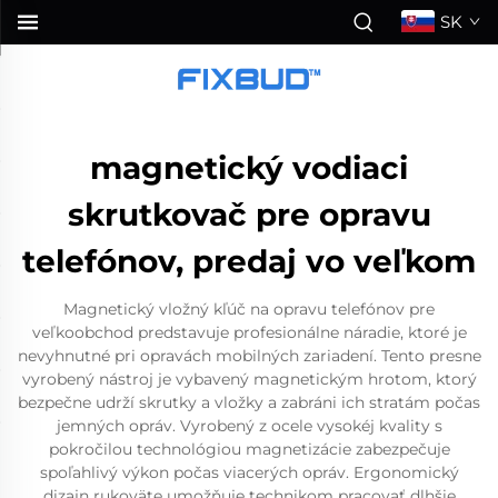
SK
magnetický vodiaci
skrutkovač pre opravu
telefónov, predaj vo veľkom
Magnetický vložný kľúč na opravu telefónov pre
veľkoobchod predstavuje profesionálne náradie, ktoré je
nevyhnutné pri opravách mobilných zariadení. Tento presne
vyrobený nástroj je vybavený magnetickým hrotom, ktorý
bezpečne udrží skrutky a vložky a zabráni ich stratám počas
jemných opráv. Vyrobený z ocele vysokéj kvality s
pokročilou technológiou magnetizácie zabezpečuje
spoľahlivý výkon počas viacerých opráv. Ergonomický
dizajn rukoväte umožňuje technikom pracovať dlhšie