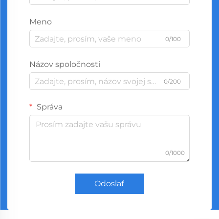
Meno
0/100
Názov spoločnosti
0/200
Správa
0/1000
Odoslať