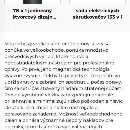
78 v 1 jedinečný
sada elektrických
štvorcový dizajn
skrutkovačov 153 v 1
elektrického
skrutkovača
Magnetický vodiaci kľúč pre telefóny, ktorý sa
ponúka vo veľkoobchode, ponúka množstvo
presvedčivých výhod, ktoré ho robia
nepostrádateľným nástrojom pre profesionálne
opravy. Po prvé, jeho magnetická technológia
výrazne zvyšuje efektivitu práce tým, že spoľahlivo
udrží skrutky a zabráni ich spadnutiu počas opravy,
čím sa šetrí čas strávený hľadaním stratenej súčasti.
Presne vyrobené vložky zabezpečujú dokonalé
priliehnutie a minimalizujú riziko poškodenia hlavíc
skrutiek, čím chránia nielen nástroj, ale aj
opravované zariadenie. Možnosť veľkoobchodného
balenia prináša významné úspory nákladov pre
podniky, ktoré tak môžu vybaviť viacerých