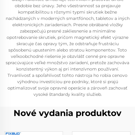
obdobie bez únavy. Jeho všestrannosť sa prejavuje
kompatibilitou s rôznymi typmi skrutiek bežne
nachádzaných v moderných smartfónoch, tabletov a iných
elektronických zariadeniach. Presne obrábané vložky
zabezpečujú presné zakliesnenie a minimálne
opotrebovanie skrutiek, pričom magnetický efekt výrazne
skracuje čas opravy tým, že odstraňuje frustráciu
spôsobenú upustením alebo stratou komponentov. Toto
veľkoobchodné riešenie je obzvlášť cenné pre opravne
spracúvajúce veľké množstvo zariadení, pretože zachováva
konzistentný výkon aj pri intenzívnom používaní.
Trvanlivosť a spoľahlivosť tohto nástroja ho robia cenovo
výhodnou investíciou pre podniky, ktoré si prajú
optimalizovať svoje opravné operácie a zároveň zachovať
vysoké štandardy kvality služieb.
Nové vydania produktov