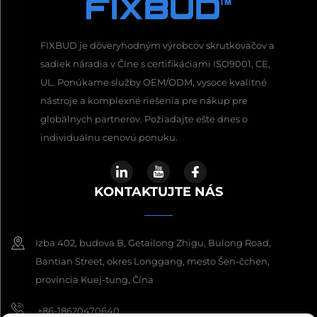
FIXBUD je dôveryhodným výrobcov skrutkovačov a
sadiek náradia v Číne s certifikáciami ISO9001, CE,
UL. Ponúkame služby OEM/ODM, vysoce kvalitné
nástroje a komplexné riešenia pre nákup pre
globálnych partnerov. Požiadajte ešte dnes o
individuálnu cenovú ponuku.
KONTAKTUJTE NÁS
Izba 402, budova B, Getailong Zhigu, Bulong Road,
Bantian Street, okres Longgang, mesto Šen-čchen,
provincia Kuej-tung, Čína
+86-18620470640