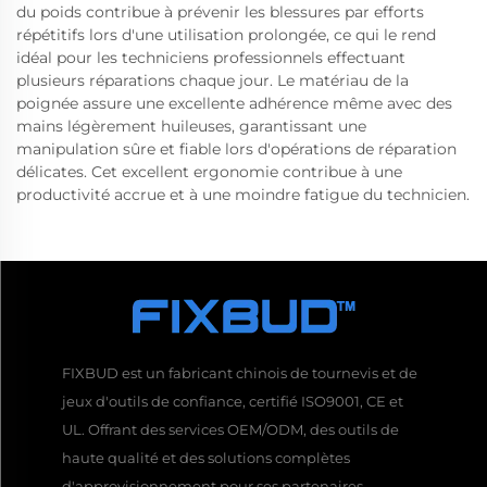
du poids contribue à prévenir les blessures par efforts
répétitifs lors d'une utilisation prolongée, ce qui le rend
idéal pour les techniciens professionnels effectuant
plusieurs réparations chaque jour. Le matériau de la
poignée assure une excellente adhérence même avec des
mains légèrement huileuses, garantissant une
manipulation sûre et fiable lors d'opérations de réparation
délicates. Cet excellent ergonomie contribue à une
productivité accrue et à une moindre fatigue du technicien.
FIXBUD est un fabricant chinois de tournevis et de
jeux d'outils de confiance, certifié ISO9001, CE et
UL. Offrant des services OEM/ODM, des outils de
haute qualité et des solutions complètes
d'approvisionnement pour ses partenaires