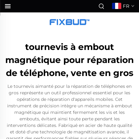
FR
tournevis à embout
magnétique pour réparation
de téléphone, vente en gros
Le tournevis aimanté pour la réparation de téléphones en
gros représente un outil professionnel essentiel pour les
opérations de réparation d'appareils mobiles. Cet
instrument de précision intègre un mécanisme à embout
magnétique qui maintient fermement les vis et les
embouts, évitant ainsi toute perte pendant les
interventions délicates. Fabriqué en acier de haute qualité
et doté d'une technologie de magnétisation avancée, il
garantit des performances fiables sur plusieurs séances de