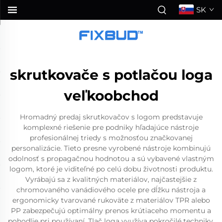
SK
skrutkovače s potlačou loga
veľkoobchod
Hromadný predaj skrutkovačov s logom predstavuje
komplexné riešenie pre podniky hľadajúce nástroje
profesionálnej triedy s možnosťou značkovanej
personalizácie. Tieto presne vyrobené nástroje kombinujú
odolnosť s propagačnou hodnotou a sú vybavené vlastným
logom, ktoré je viditeľné po celú dobu životnosti produktu.
Vyrábajú sa z kvalitných materiálov, najčastejšie z
chromovaného vanádiového ocele pre dĺžku nástroja a
ergonomicky tvarované rukoväte z materiálov TPR alebo
PP zabezpečujú optimálny prenos krútiaceho momentu a
pohodlie pri používaní. Tlač loga využíva pokročilé techniky,