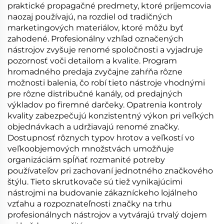
praktické propagačné predmety, ktoré príjemcovia
naozaj používajú, na rozdiel od tradičných
marketingových materiálov, ktoré môžu byť
zahodené. Profesionálny vzhľad označených
nástrojov zvyšuje renomé spoločnosti a vyjadruje
pozornosť voči detailom a kvalite. Program
hromadného predaja zvyčajne zahŕňa rôzne
možnosti balenia, čo robí tieto nástroje vhodnými
pre rôzne distribučné kanály, od predajných
výkladov po firemné darčeky. Opatrenia kontroly
kvality zabezpečujú konzistentný výkon pri veľkých
objednávkach a udržiavajú renomé značky.
Dostupnosť rôznych typov hrotov a veľkostí vo
veľkoobjemových množstvách umožňuje
organizáciám spĺňať rozmanité potreby
používateľov pri zachovaní jednotného značkového
štýlu. Tieto skrutkovače sú tiež vynikajúcimi
nástrojmi na budovanie zákazníckeho lojálneho
vzťahu a rozpoznateľnosti značky na trhu
profesionálnych nástrojov a vytvárajú trvalý dojem