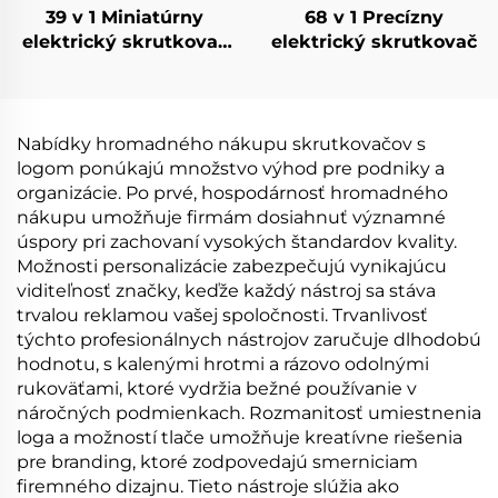
39 v 1 Miniatúrny
68 v 1 Precízny
elektrický skrutkovač
elektrický skrutkovač
s vrtákmi
Nabídky hromadného nákupu skrutkovačov s
logom ponúkajú množstvo výhod pre podniky a
organizácie. Po prvé, hospodárnosť hromadného
nákupu umožňuje firmám dosiahnuť významné
úspory pri zachovaní vysokých štandardov kvality.
Možnosti personalizácie zabezpečujú vynikajúcu
viditeľnosť značky, keďže každý nástroj sa stáva
trvalou reklamou vašej spoločnosti. Trvanlivosť
týchto profesionálnych nástrojov zaručuje dlhodobú
hodnotu, s kalenými hrotmi a rázovo odolnými
rukoväťami, ktoré vydržia bežné používanie v
náročných podmienkach. Rozmanitosť umiestnenia
loga a možností tlače umožňuje kreatívne riešenia
pre branding, ktoré zodpovedajú smerniciam
firemného dizajnu. Tieto nástroje slúžia ako