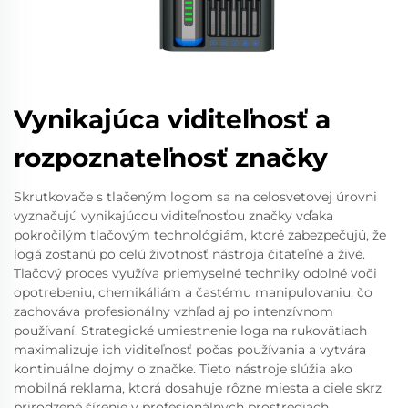
Vynikajúca viditeľnosť a
rozpoznateľnosť značky
Skrutkovače s tlačeným logom sa na celosvetovej úrovni
vyznačujú vynikajúcou viditeľnosťou značky vďaka
pokročilým tlačovým technológiám, ktoré zabezpečujú, že
logá zostanú po celú životnosť nástroja čitateľné a živé.
Tlačový proces využíva priemyselné techniky odolné voči
opotrebeniu, chemikáliám a častému manipulovaniu, čo
zachováva profesionálny vzhľad aj po intenzívnom
používaní. Strategické umiestnenie loga na rukovätiach
maximalizuje ich viditeľnosť počas používania a vytvára
kontinuálne dojmy o značke. Tieto nástroje slúžia ako
mobilná reklama, ktorá dosahuje rôzne miesta a ciele skrz
prirodzené šírenie v profesionálnych prostrediach.