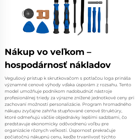
Nákup vo veľkom –
hospodárnosť nákladov
Vegušový prístup k skrutkovačom s potlačou loga prináša
významné cenové výhody vďaka úsporám z rozsahu. Tento
model umožňuje podnikom nadobudnúť nástroje
profesionálnej triedy za výrazne znížené jednotkové ceny pri
zachovaní možností personalizácie. Program hromadného
nákupu zvyčajne zahŕňa stupňované cenové štruktúry,
ktoré odmeňujú väčšie objednávky lepšími sadzbami, čo
predstavuje ekonomicky odôvodnenú voľbu pre
organizácie rôznych veľkostí. Úspornosť prekračuje
počiatočnú nákupnú cenu, keďže trvanlivosť týchto