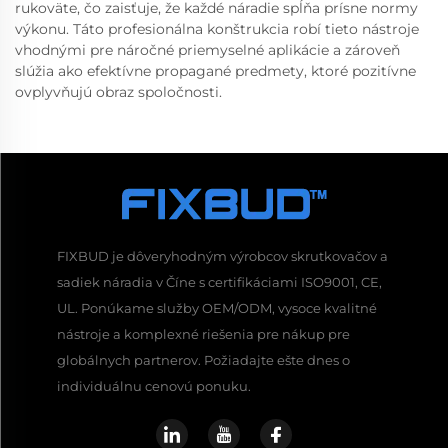
rukoväte, čo zaisťuje, že každé náradie spĺňa prísne normy
výkonu. Táto profesionálna konštrukcia robí tieto nástroje
vhodnými pre náročné priemyselné aplikácie a zároveň
slúžia ako efektívne propagané predmety, ktoré pozitívne
ovplyvňujú obraz spoločnosti.
FIXBUD je dôveryhodným výrobcov skrutkovačov a
sadiek náradia v Číne s certifikáciami ISO9001, CE,
UL. Ponúkame služby OEM/ODM, vysoce kvalitné
nástroje a komplexné riešenia pre nákup pre
globálnych partnerov. Požiadajte ešte dnes o
individuálnu cenovú ponuku.