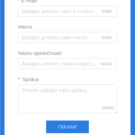
E-mail
0/100
Meno
0/100
Názov spoločnosti
0/200
Správa
0/1000
Odoslať