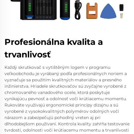
Profesionálna kvalita a
trvanlivosť
Každý skrutkovač s vytištěným logem v programu
veľkoobchodu je vyrábaný podľa profesionálnych noriem a
vyznačuje sa použitím kvalitných materiálov a presného
inžinierstva. Hriadele skrutkovačov sú zvyčajne vyrobené z
chromovaného vanadového ocele, ktorá poskytuje
vynikajúcu pevnosť a odolnosť voči krútiacemu momentu.
Rukoväte využívajú ergonomické princípy dizajnu a sú
vyrobené z vysokokvalitných polymérov odolných voči
nárazom a zabezpečujú pohodlný vreten aj pri
dlhodobejšom používaní. Kontrola kvality zahŕňa testovanie
tvrdosti, odolnosti voči krútiacemu momentu a trvanlivosti