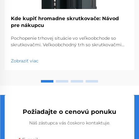
Kde kupiť hromadne skrutkovače: Návod
pre nákupcu
Pochopenie trhovej situácie vo veľkoobchode so
skrutkovačmi. Veľkoobchodný trh so skrutkovačmi
predstavuje kľúčový segment profesionálnych
nástrojov, ktorý obsluhuje podniky od obchodov so
Zobraziť viac
stavebninami až po stavebné spoločnosti. S
globálnou výrobou...
Požiadajte o cenovú ponuku
Náš zástupca vás čoskoro kontaktuje.