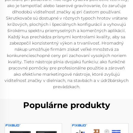
ako je tampotlač alebo laserové gravírovanie, čo zaručuje
dlhodobú viditeľnosť značky aj pri častom používaní.
Skrutkovače sú dostupné v rôznych typoch hrotov vrátane
krížových, plochých i špeciálnych konfigurácií a vyhovujú
širokému spektru priemyselných a komerčných aplikácií.
Každý kus prechádza prísnymi kontrolami kvality, aby sa
zabezpečil konzistentný výkon a trvanlivosť. Hromadný
nákup umožňuje firmám získať veľké množstvá za
konkurencieschopné ceny pri zachovaní vysokých noriem
kvality. Tieto nástroje plnia dvojakú funkciu: ako funkčné
pracovné pomôcky pre profesionálne použitie a zároveň
ako efektívne marketingové nástroje, ktoré zvyšujú
viditeľnosť značky v dielniach, na stavbách a v údržbárskych
prevádzkach.
Populárne produkty