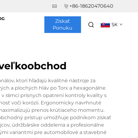
+86-18620470640
OG
Získať
SK
Ponuku
, veľkoobchod
lov, ktorí hľadajú kvalitné nástroje za
vých a plochých hláv po Torx a hexagonálne
 rámci prísnych opatrení kontroly kvality s
lnosť voči korózii. Ergonomicky navrhnuté
 maximalizujú prenos krútiaceho momentu.
koobchodný prístup umožňuje podnikom získať
cov, údržbárske oddelenia a profesionálne
alými variantmi pre automobilové a stavebné