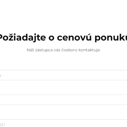
veľkostí. Či už ste hardvérový...
Požiadajte o cenovú ponuk
Náš zástupca vás čoskoro kontaktuje.