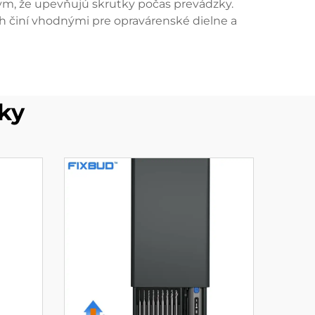
tým, že upevňujú skrutky počas prevádzky.
h činí vhodnými pre opravárenské dielne a
ky