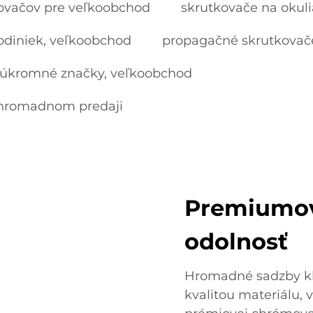
ovačov pre veľkoobchod
skrutkovače na okul
odiniek, veľkoobchod
propagačné skrutkovač
 súkromné značky, veľkoobchod
 hromadnom predaji
Premiumov
odolnosť
Hromadné sadzby kľ
kvalitou materiálu,