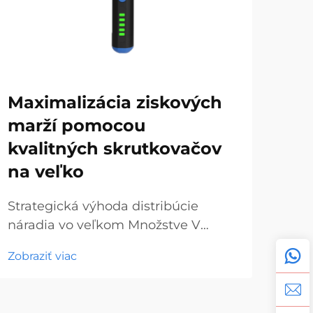
Maximalizácia ziskových
Hr
marží pomocou
sk
kvalitných skrutkovačov
do
na veľko
ná
Strategická výhoda distribúcie
Ras
náradia vo veľkom Množstve V
ruč
dnešnom konkurenčnom trhu s
trh
Zobraziť viac
Zobr
hardvérom a stavebným
zaži
materiálom môže pochopenie
bez
dynamiky skrutkovačov na
skr