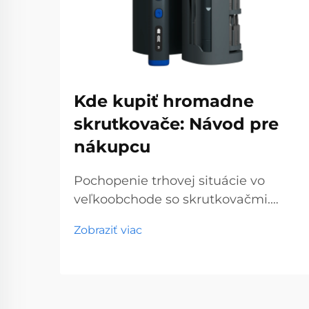
Kde kupiť hromadne
skrutkovače: Návod pre
nákupcu
Pochopenie trhovej situácie vo
veľkoobchode so skrutkovačmi.
Veľkoobchodný trh so skrutkovačmi
Zobraziť viac
predstavuje kľúčový segment
profesionálnych nástrojov, ktorý
obsluhuje podniky od obchodov so
stavebninami až po stavebné