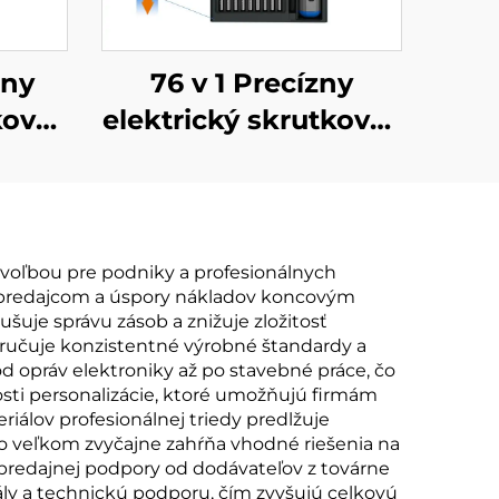
rny
76 v 1 Precízny
kovač
elektrický skrutkovač
s krútiacim
momentom
 voľbou pre podniky a profesionálnych
e predajcom a úspory nákladov koncovým
je správu zásob a znižuje zložitosť
aručuje konzistentné výrobné štandardy a
od opráv elektroniky až po stavebné práce, čo
sti personalizácie, ktoré umožňujú firmám
iálov profesionálnej triedy predlžuje
vo veľkom zvyčajne zahŕňa vhodné riešenia na
opredajnej podpory od dodávateľov z továrne
y a technickú podporu, čím zvyšujú celkovú