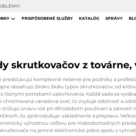
OBLÉMY!
OBKY
PRISPÔSOBENÉ SLUŽBY
KATALÓG
SPRÁVY
BL
y skrutkovačov z továrne
predstavujú komplexné riešenie pre podniky a profesioná
jne obsahujú širokú škálu typov skrutkovačov, od krížo
s rôznymi potrebami upevňovania. Každá sada sa vyrába v
 je chromovaná vanadová oceľ, čo zvyšuje odolnosť a odo
é znižujú únavu rúk pri dlhodobom používaní a zároveň
fričkoch, čo zjednodušuje uskladnenie a prepravu. Veľ
 ekonomicky výhodnou voľbou pre maloobchodných predaj
 skrutkovače na jemné elektronické práce spolu s vytrv