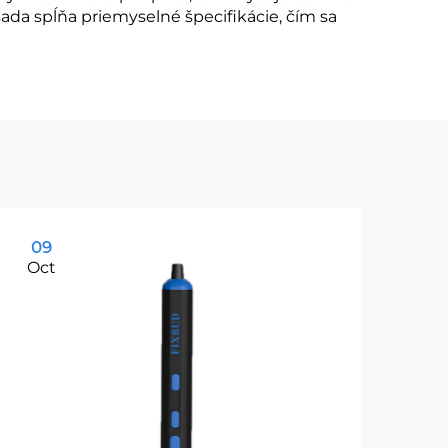
ada spĺňa priemyselné špecifikácie, čím sa
09
1
Oct
Oc