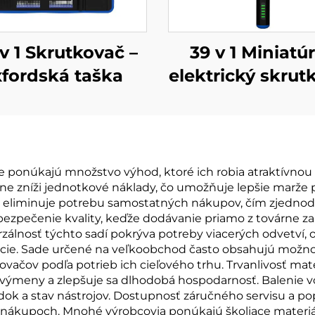
 v 1 Skrutkovač –
39 v 1 Miniatú
fordská taška
elektrický skrut
s vrtákmi
 ponúkajú množstvo výhod, ktoré ich robia atraktívnou
azne zníži jednotkové náklady, čo umožňuje lepšie marž
eliminuje potrebu samostatných nákupov, čím zjednodušu
bezpečenie kvality, keďže dodávanie priamo z továrne z
rzálnosť týchto sadí pokrýva potreby viacerých odvetví, 
ácie. Sade určené na veľkoobchod často obsahujú možno
ačov podľa potrieb ich cieľového trhu. Trvanlivosť mater
ia výmeny a zlepšuje sa dlhodobá hospodarnosť. Balenie 
dok a stav nástrojov. Dostupnosť záručného servisu a p
nákupoch. Mnohé výrobcovia ponúkajú školiace materiál