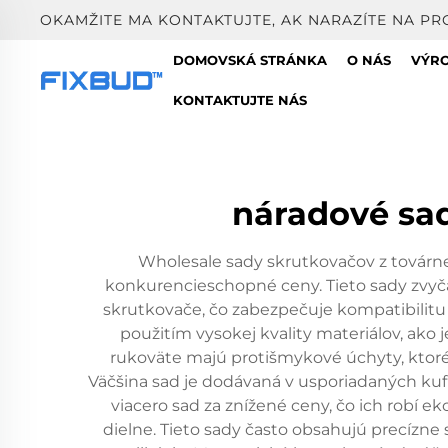
OKAMŽITE MA KONTAKTUJTE, AK NARAZÍTE NA PR
DOMOVSKÁ STRÁNKA
O NÁS
VÝR
KONTAKTUJTE NÁS
náradové sad
Wholesale sady skrutkovačov z továrne 
konkurencieschopné ceny. Tieto sady zvyča
skrutkovače, čo zabezpečuje kompatibilitu 
použitím vysokej kvality materiálov, ako
rukoväte majú protišmykové úchyty, ktor
Väčšina sad je dodávaná v usporiadaných ku
viacero sad za znížené ceny, čo ich robí
dielne. Tieto sady často obsahujú precízne