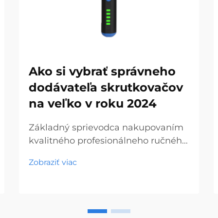
Ako si vybrať správneho
dodávateľa skrutkovačov
na veľko v roku 2024
Základný sprievodca nakupovaním
kvalitného profesionálneho ručného
náradia V dnešnej dynamickej
Zobraziť viac
oblasti stavebníctva a výroby sa
hľadanie spoľahlivých skrutkovačov
na veľkoobchod stáva čoraz
dôležitejším pre podniky všetkých