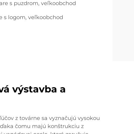
iare s puzdrom, veľkoobchod
e s logom, veľkoobchod
á výstavba a
účov z továrne sa vyznačujú vysokou
 vďaka čomu majú konštrukciu z