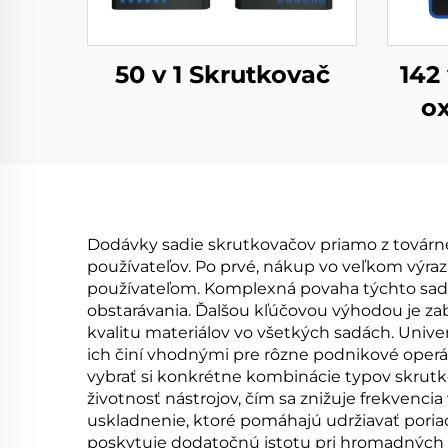
50 v 1 Skrutkovač
142
ox
Dodávky sadie skrutkovačov priamo z továrne
používateľov. Po prvé, nákup vo veľkom výr
používateľom. Komplexná povaha týchto sad 
obstarávania. Ďalšou kľúčovou výhodou je za
kvalitu materiálov vo všetkých sadách. Unive
ich činí vhodnými pre rôzne podnikové oper
vybrať si konkrétne kombinácie typov skrutkov
životnosť nástrojov, čím sa znižuje frekvenc
uskladnenie, ktoré pomáhajú udržiavať poria
poskytuje dodatočnú istotu pri hromadných 