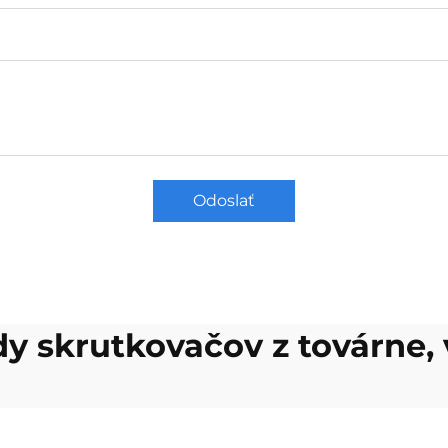
Odoslať
y skrutkovačov z továrne