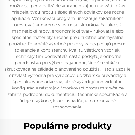
možnosti personalizácie vrátane dizajnu rukovätí, dĺžky
hriadeľa, typu hrotu a špeciálnych povlakov pre rôzne
aplikácie. Vzorkovací program umožňuje zákazníkom
otestovať konkrétne vlastnosti skrutkovača, ako sú
magnetické hroty, ergonomické tvary rukovätí alebo
špeciálne materiály určené pre unikátne priemyselné
použitie. Pokročilé výrobné procesy zabezpečujú presné
tolerancie a konzistentnú kvalitu všetkých vzoriek.
Technický tím dodávateľa často poskytuje odborné
poradenstvo pri výbere najvhodnejších špecifikácií
skrutkovača na základe plánovaného použitia. Táto služba je
obzvlášť výhodná pre výrobcov, údržbárske prevádzky a
špecializované odvetvia, ktoré vyžadujú individuálne
konfigurácie nástrojov. Vzorkovací program zvyčajne
zahŕňa podrobnú dokumentáciu, technické špecifikácie a
údaje o výkone, ktoré usnadňujú informované
rozhodovanie.
Populárne produkty