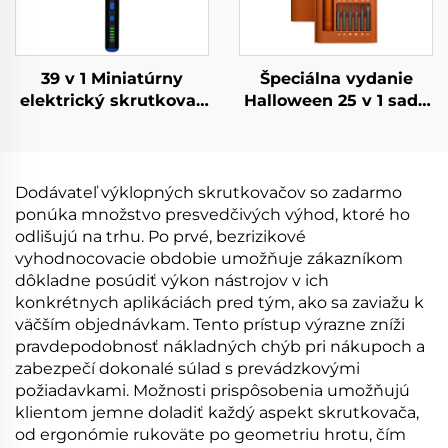
39 v 1 Miniatúrny
Špeciálna vydanie
elektrický skrutkovač
Halloween 25 v 1 sada
s vrtákmi
skrutkovačov
Dodávateľ výklopných skrutkovačov so zadarmo
ponúka množstvo presvedčivých výhod, ktoré ho
odlišujú na trhu. Po prvé, bezrizikové
vyhodnocovacie obdobie umožňuje zákazníkom
dôkladne posúdiť výkon nástrojov v ich
konkrétnych aplikáciách pred tým, ako sa zaviažu k
väčším objednávkam. Tento prístup výrazne zníži
pravdepodobnosť nákladných chýb pri nákupoch a
zabezpečí dokonalé súlad s prevádzkovými
požiadavkami. Možnosti prispôsobenia umožňujú
klientom jemne doladiť každý aspekt skrutkovača,
od ergonómie rukoväte po geometriu hrotu, čím