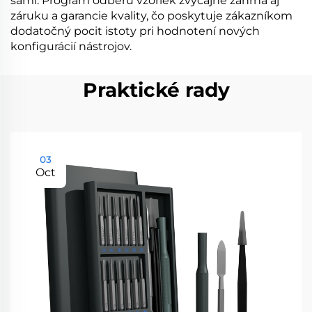
sami. Program odberu vzoriek zvyčajne zahŕňa aj
záruku a garancie kvality, čo poskytuje zákazníkom
dodatočný pocit istoty pri hodnotení nových
konfigurácií nástrojov.
Praktické rady
03
Oct