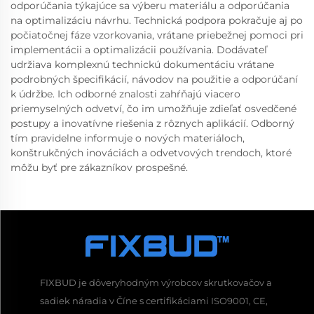
odporúčania týkajúce sa výberu materiálu a odporúčania
na optimalizáciu návrhu. Technická podpora pokračuje aj po
počiatočnej fáze vzorkovania, vrátane priebežnej pomoci pri
implementácii a optimalizácii používania. Dodávateľ
udržiava komplexnú technickú dokumentáciu vrátane
podrobných špecifikácií, návodov na použitie a odporúčaní
k údržbe. Ich odborné znalosti zahŕňajú viacero
priemyselných odvetví, čo im umožňuje zdieľať osvedčené
postupy a inovatívne riešenia z rôznych aplikácií. Odborný
tím pravidelne informuje o nových materiáloch,
konštrukčných inováciách a odvetvových trendoch, ktoré
môžu byť pre zákazníkov prospešné.
FIXBUD je dôveryhodným výrobcov skrutkovačov a
sadiek náradia v Číne s certifikáciami ISO9001, CE,