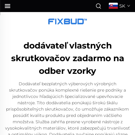
SK
dodávateľ vlastných
skrutkovačov zadarmo na
odber vzorky
Dodávateľ bezplatných výberových výrobných
skrutkovačov ponúka komplexné riešenie pre podniky a
jednotlivcov hľadajúcich špecializované upevňovacie
nástroje. Títo dodávatelia ponúkajú širokú škálu
prispôsobiteľných skrutkovačov, čo umožňuje zákazníkom
posúdiť kvalitu produktu pred objednaním väčšieho
množstva. Služba zahŕňa presne vyrobené nástroje z
vysokokvalitných materiálov, ktoré zabezpečujú trvanlivosť
a optimálny výkon. Dodávatelia zvyčajne ponúkajú rôzne