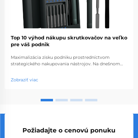
Top 10 výhod nákupu skrutkovačov na veľko
pre váš podnik
Maximalizácia zisku podniku prostredníctvom
strategického nakupovania nástrojov. Na dnešnom
konkurenčnom trhu s hardvérom a stavebnými
materiálmi môžu múdre rozhodnutia týkajúce sa
Zobraziť viac
nákupu výrazne ovplyvniť vašu ziskovosť. Nákup
skrutkovačov vo veľkom sa vyprofiloval ako stratégi...
Požiadajte o cenovú ponuku