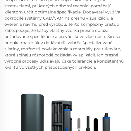
stretnutiami, pri ktorých odborní technici pomáhajú
klientom určiť optimálne špecifikácie. Dodávateľ využíva
pokročilé systémy CAD/CAM na presnú vizualizáciu a
overenie návrhu pred výrobou. Tento komplexný prístup
zabezpečuje, že každý vlastný vzorka presne odráža
požadované špecifikácie a prevádzkové vlastnosti. Široká
ponuka materiálov dodávateľa zahŕňa špecializované
zliatiny, možnosti povlakovania a materiály pre rukoväte,
ktoré spĺňajú rôznorodé požiadavky aplikácií. Ich presné
výrobné procesy udržiavajú úzke tolerancie a konzistentnú
kvalitu vo všetkých prispôsobených prvkoch.