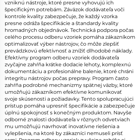
vzniknú nástroje, ktoré presne vyhovujú ich
špecifickým potrebám. Záväzok dodávateľa voči
kontrole kvality zabezpečuje, že každý vzorka
presne odráža špecifikácie a štandardy kvality
hromadných objednávok. Technická podpora počas
celého procesu odberu vzoriek pomáha zákazníkom
optimalizovať výber nástrojov, čo môže zlepšiť
prevádzkovú efektívnosť a znížiť dlhodobé náklady.
Efektívny program odberu vzoriek dodávateľa
zvyčajne zahŕňa krátke dodacie lehoty, komplexnú
dokumentáciu a profesionálne balenie, ktoré chráni
integritu nástrojov počas prepravy. Program často
zahŕňa podrobné mechanizmy spätnej väzby, ktoré
umožňujú zákazníkom efektívne komunikovať
svoje skúsenosti a požiadavky. Tento spolupracujúci
prístup pomáha upresniť špecifikácie a zabezpečuje
úplnú spokojnosť s konečným produktom. Navyše
odborné znalosti dodávateľa v rôznych odvetviach
mu umožňujú navrhovať inovatívne riešenia a
vylepšenia, na ktoré by zákazníci nemuseli prísť