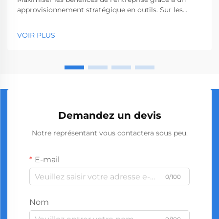
approvisionnement stratégique en outils. Sur les
marchés concurrentiels du matériel et de la
construction d'aujourd'hui, prendre des décisions
VOIR PLUS
intelligentes en matière d'approvisionnement peut
avoir un impact significatif sur votre rentabilité.
L'achat en gros de tournevis s'impose comme une
st...
Demandez un devis
Notre représentant vous contactera sous peu.
E-mail
0/100
Nom