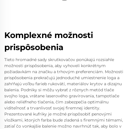
Komplexné možnosti
prispôsobenia
Tieto hromadné sady skrutkovačov ponúkajú rozsiahle
možnosti prispôsobenia, aby vyhoveli konkrétnym
požiadavkám na značku a trhovým preferenciám. Možnosti
prispôsobenia prekračujú jednoduché umiestnenie loga a
zahŕňajú voľbu farieb rukovätí, materiálov krytov a dizajnu
balenia. Podniky si môžu vybrať z rôznych metód tlače
svojho loga, vrátane laserového gravírovania, tampotlače
alebo reliéfneho tlačenia, čím zabezpečia optimálnu
viditeľnosť a trvanlivosť svojej firemnej identity.
Prezentované kufriky je možné prispôsobiť penovými
vložkami, ktorých farba bude zladená s firemnými témami,
zatiaľ čo vonkajšie balenie možno navrhnúť tak, aby bolo v