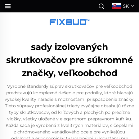
SK
sady izolovaných
skrutkovačov pre súkromné
značky, veľkoobchod
Vyrobné štandardy súprav skrutkovačov pre veľkoobchod
predstavujú komplexné riešenie pre podniky, ktoré hľadajú
vysokej kvality náradie s možnosťami prispôsobenia značky.
Tieto súpravy profesionálnej triedy zvyčajne obsahujú rôzne
typy skrutkovačov, od krížových a plochých po precízne
vložky, všetky uložené v elegantnom prepravnom kufriku.
Každá sada je vyrobená z kvalitných materiálov, s čepeľami
z chrómovaného vanádiového ocele pre vynikajúcu
odolnosť a ergonomicky tvarovanými rukoväťami pre