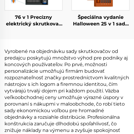
76 v 1 Precízny
Špeciálna vydanie
elektrický skrutkovač
Halloween 25 v 1 sada
s krútiacim
skrutkovačov
momentom
Vyrobené na objednávku sady skrutkovačov od
predajcu poskytujú množstvo výhod pre podniky aj
koncových používateľov. Po prvé, možnosti
personalizácie umožňujú firmám budovať
rozpoznateľnosť značky prostredníctvom kvalitných
nástrojov s ich logom a firemnou identitou, čím
vytvárajú trvalý dojem pri každom použití. Väzba
veľkoobchodnej ceny umožňuje výrazné úspory v
porovnaní s nákupmi v maloobchode, čo robí tieto
sady ekonomickou voľbou pre hromadné
objednávky a rozsiahle distribúcie. Profesionálna
konštrukcia zaručuje dlhodobú spoľahlivosť, čo
znižuje náklady na výmenu a zvyšuje spokojnosť