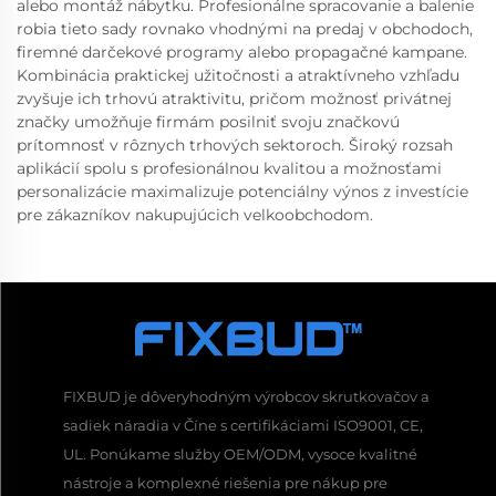
alebo montáž nábytku. Profesionálne spracovanie a balenie
robia tieto sady rovnako vhodnými na predaj v obchodoch,
firemné darčekové programy alebo propagačné kampane.
Kombinácia praktickej užitočnosti a atraktívneho vzhľadu
zvyšuje ich trhovú atraktivitu, pričom možnosť privátnej
značky umožňuje firmám posilniť svoju značkovú
prítomnosť v rôznych trhových sektoroch. Široký rozsah
aplikácií spolu s profesionálnou kvalitou a možnosťami
personalizácie maximalizuje potenciálny výnos z investície
pre zákazníkov nakupujúcich velkoobchodom.
FIXBUD je dôveryhodným výrobcov skrutkovačov a
sadiek náradia v Číne s certifikáciami ISO9001, CE,
UL. Ponúkame služby OEM/ODM, vysoce kvalitné
nástroje a komplexné riešenia pre nákup pre