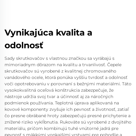
Vynikajúca kvalita a
odolnosť
Sady skrutkovačov s vlastnou značkou sa vyrábajú s
mimoriadnym dôrazom na kvalitu a trvanlivosť. Čepele
skrutkovačov sú vyrobené z kvalitnej chromovaného
vanádového ocele, ktorá ponúka vyššiu tvrdosť a odolnosť
voči opotrebovaniu v porovnaní s bežnými materiálmi. Táto
vysokokvalitná oceľová konštrukcia zabezpečuje, že
nástroje udržia svoj tvar a účinnosť aj za náročných
podmienok používania. Teplotná úprava aplikovaná na
kovové komponenty zvyšuje ich pevnosť a životnosť, zatiaľ
čo presne obrábané hroty zabezpečujú presné prichytenie a
znížené riziko vyklĺbnutia. Rukoväte sú vyrobené z dvojitého
materiálu, pričom kombinujú tuhé vnútorné jadrá pre
pevnosť s mäkkými vonkajšími vrstvami pre pohodlie a