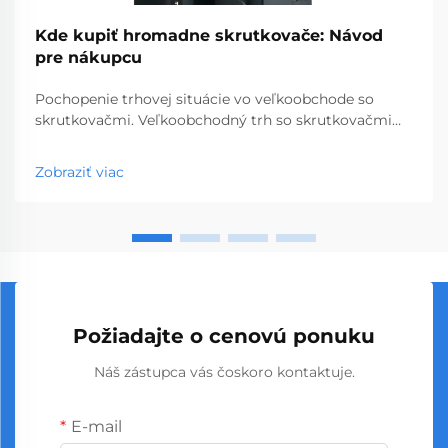
Kde kupiť hromadne skrutkovače: Návod
pre nákupcu
Pochopenie trhovej situácie vo veľkoobchode so
skrutkovačmi. Veľkoobchodný trh so skrutkovačmi
predstavuje kľúčový segment profesionálnych
nástrojov, ktorý obsluhuje podniky od obchodov so
Zobraziť viac
stavebninami až po stavebné spoločnosti. S
globálnou výrobou...
Požiadajte o cenovú ponuku
Náš zástupca vás čoskoro kontaktuje.
E-mail