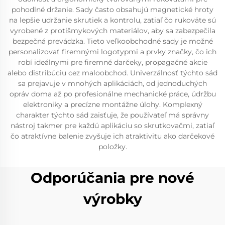
pohodlné držanie. Sady často obsahujú magnetické hroty
na lepšie udržanie skrutiek a kontrolu, zatiaľ čo rukoväte sú
vyrobené z protišmykových materiálov, aby sa zabezpečila
bezpečná prevádzka. Tieto veľkoobchodné sady je možné
personalizovať firemnými logotypmi a prvky značky, čo ich
robí ideálnymi pre firemné darčeky, propagačné akcie
alebo distribúciu cez maloobchod. Univerzálnosť týchto sád
sa prejavuje v mnohých aplikáciách, od jednoduchých
opráv doma až po profesionálne mechanické práce, údržbu
elektroniky a precízne montážne úlohy. Komplexný
charakter týchto sád zaisťuje, že používateľ má správny
nástroj takmer pre každú aplikáciu so skrutkovačmi, zatiaľ
čo atraktívne balenie zvyšuje ich atraktivitu ako darčekové
položky.
Odporúčania pre nové
výrobky