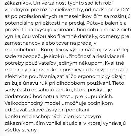
zákazníkov. Univerzálnosť týchto sád ich robí
vhodnými pre rôzne cieľové trhy, od nadšencov DIY
až po profesionálnych remeselníkov, čím sa rozširujú
potenciálne príležitosti na predaj. Pútavé balenie a
prezentácia zvyšujú vnímanú hodnotu a robia z nich
vynikajúcu voľbu ako firemné darčeky, odmeny pre
zamestnancov alebo tovar na predaj v
maloobchode. Komplexný výber nástrojov v každej
sade zabezpečuje širokú užitočnosť a rieši viaceré
potreby používateľov jediným nákupom. Kvalitné
materiály a konštrukcia prispievajú k bezpečnosti a
efektivite používania, zatiaľ čo ergonomický dizajn
znižuje únavu rúk pri dlhodobom používaní. Tieto
sady často obsahujú záruku, ktorá poskytuje
dodatočnú hodnotu a istotu pre kupujúcich.
Veľkoobchodný model umožňuje podnikom
udržiavať zdravé zisky pri ponúkaní
konkurencieschopných cien koncovým
zákazníkom, čím vzniká situácia, v ktorej vyhrávajú
všetky strany.