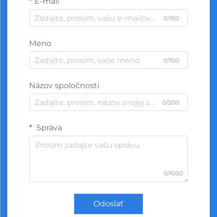
E-mail
0/100
Meno
0/100
Názov spoločnosti
0/200
Správa
0/1000
Odoslať