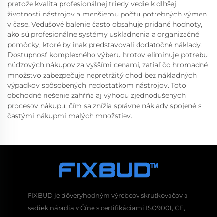
pretože kvalita profesionálnej triedy vedie k dlhšej
životnosti nástrojov a menšiemu počtu potrebných výmen
v čase. Vedušové balenie často obsahuje pridané hodnoty,
ako sú profesionálne systémy uskladnenia a organizačné
pomôcky, ktoré by inak predstavovali dodatočné náklady.
Dostupnosť komplexného výberu hrotov eliminuje potrebu
núdzových nákupov za vyššími cenami, zatiaľ čo hromadné
množstvo zabezpečuje nepretržitý chod bez nákladných
výpadkov spôsobených nedostatkom nástrojov. Toto
obchodné riešenie zahŕňa aj výhodu zjednodušených
procesov nákupu, čím sa znížia správne náklady spojené s
častými nákupmi malých množstiev.
FIXBUD je dôveryhodným výrobcov skrutkovačov a
sadiek náradia v Číne s certifikáciami ISO9001, CE,