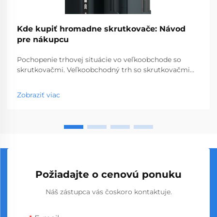
Kde kupiť hromadne skrutkovače: Návod
pre nákupcu
Pochopenie trhovej situácie vo veľkoobchode so
skrutkovačmi. Veľkoobchodný trh so skrutkovačmi
predstavuje kľúčový segment profesionálnych
nástrojov, ktorý obsluhuje podniky od obchodov so
Zobraziť viac
stavebninami až po stavebné spoločnosti. S
globálnou výrobou...
Požiadajte o cenovú ponuku
Náš zástupca vás čoskoro kontaktuje.