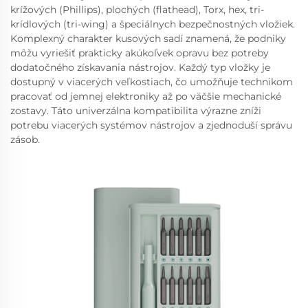
krížových (Phillips), plochých (flathead), Torx, hex, tri-
krídlových (tri-wing) a špeciálnych bezpečnostných vložiek.
Komplexný charakter kusových sadí znamená, že podniky
môžu vyriešiť prakticky akúkoľvek opravu bez potreby
dodatočného získavania nástrojov. Každý typ vložky je
dostupný v viacerých veľkostiach, čo umožňuje technikom
pracovať od jemnej elektroniky až po väčšie mechanické
zostavy. Táto univerzálna kompatibilita výrazne zníži
potrebu viacerých systémov nástrojov a zjednoduší správu
zásob.