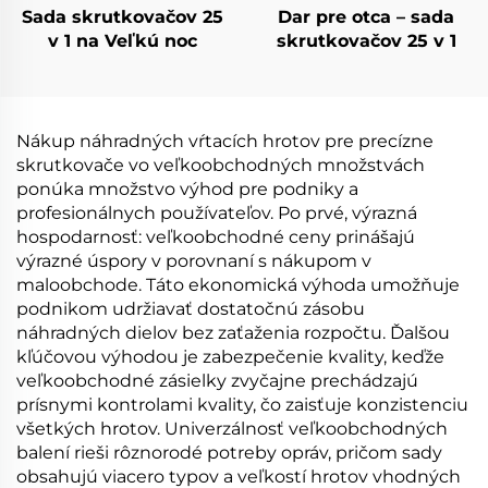
Sada skrutkovačov 25
Dar pre otca – sada
v 1 na Veľkú noc
skrutkovačov 25 v 1
Nákup náhradných vŕtacích hrotov pre precízne
skrutkovače vo veľkoobchodných množstvách
ponúka množstvo výhod pre podniky a
profesionálnych používateľov. Po prvé, výrazná
hospodarnosť: veľkoobchodné ceny prinášajú
výrazné úspory v porovnaní s nákupom v
maloobchode. Táto ekonomická výhoda umožňuje
podnikom udržiavať dostatočnú zásobu
náhradných dielov bez zaťaženia rozpočtu. Ďalšou
kľúčovou výhodou je zabezpečenie kvality, keďže
veľkoobchodné zásielky zvyčajne prechádzajú
prísnymi kontrolami kvality, čo zaisťuje konzistenciu
všetkých hrotov. Univerzálnosť veľkoobchodných
balení rieši rôznorodé potreby opráv, pričom sady
obsahujú viacero typov a veľkostí hrotov vhodných