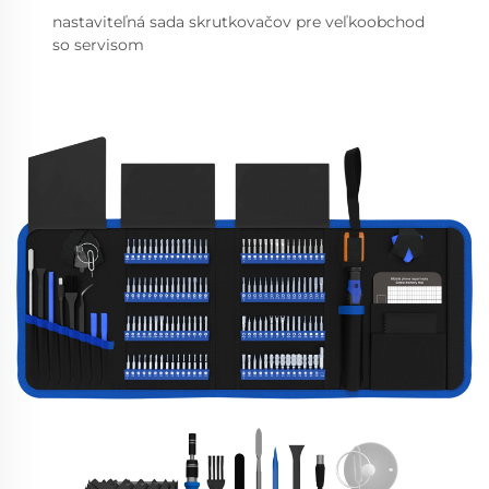
nastaviteľná sada skrutkovačov pre veľkoobchod
so servisom