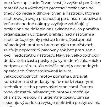
pre rôzne aplikácie. Trvanlivosť je zvýšená použitím
materiálov a výrobných procesov profesionálnej
triedy, čo vedie k dlhovej trvania nástrojov, ktoré si
zachovávajú svoju presnosť aj po dlhšom používaní.
Veľkoobchodné nákupy zvyčajne zahŕňajú aj
profesionálne riešenia na uskladnenie, čo pomáha
organizáciám udržiavať prehľad nad nástrojmi a
zabezpečuje rýchly prístup k nim. Dostupnosť
náhradných hrotov v hromadných množstvách
zaisťuje nepretržitý pracovný tok bez prerušenia
kvôli nedostatku nástrojov. Navyše, veľkoobchodní
dodávatelia často poskytujú vyhradenú zákaznícku
podporu a záruku, čo prináša pokoj v obchodných
operáciách. Štandardizovaná kvalita
veľkoobchodných hrotov pomáha udržiavať
konzistentné štandardy opráv medzi viacerými
technikmi alebo pracovnými stanicami. Okrem
toho, dostatok náhradných hrotov umožňuje
okamžitú reakciu na urgentné opravy, čím sa
skracuje výpadok a zvyšuje efektivita poskytovania