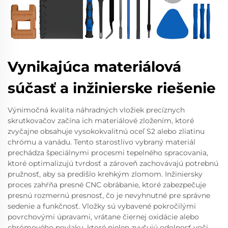
Vynikajúca materiálová
súčasť a inžinierske riešenie
Výnimočná kvalita náhradných vložiek precíznych
skrutkovačov začína ich materiálové zložením, ktoré
zvyčajne obsahuje vysokokvalitnú oceľ S2 alebo zliatinu
chrómu a vanádu. Tento starostlivo vybraný materiál
prechádza špeciálnymi procesmi tepelného spracovania,
ktoré optimalizujú tvrdosť a zároveň zachovávajú potrebnú
pružnosť, aby sa predišlo krehkým zlomom. Inžiniersky
proces zahŕňa presné CNC obrábanie, ktoré zabezpečuje
presnú rozmernú presnosť, čo je nevyhnutné pre správne
sedenie a funkčnosť. Vložky sú vybavené pokročilými
povrchovými úpravami, vrátane čiernej oxidácie alebo
chrómového povlaku, ktoré nielen zvyšujú odolnosť voči