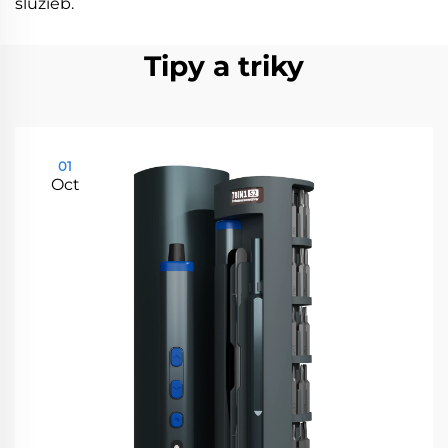
služieb.
Tipy a triky
01
Oct