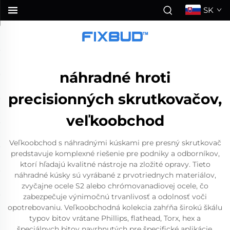
SK
náhradné hroti
precisionných skrutkovačov,
veľkoobchod
Veľkoobchod s náhradnými kúskami pre presný skrutkovač
predstavuje komplexné riešenie pre podniky a odborníkov,
ktorí hľadajú kvalitné nástroje na zložité opravy. Tieto
náhradné kúsky sú vyrábané z prvotriednych materiálov,
zvyčajne ocele S2 alebo chrómovanadiovej ocele, čo
zabezpečuje výnimočnú trvanlivosť a odolnosť voči
opotrebovaniu. Veľkoobchodná kolekcia zahŕňa širokú škálu
typov bitov vrátane Phillips, flathead, Torx, hex a
špeciálnych bitov navrhnutých pre špecifické aplikácie.