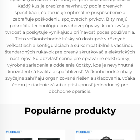
Každý kus je precízne navrhnutý podľa presných
špecifikácií, čo zaručuje optimálne prispôsobenie a
zabraňuje poškodeniu spojovacích prvkov. Bity majú
pokročilú technológiu povrchovej úpravy, ktorá zvyšuje
tvrdosť a poskytuje vynikajúcu priľnavosť počas používania.
Tieto veľkoobchodné kúsky sú dostupné v rôznych
veľkostiach a konfiguráciách a sú kompatibilné s väčšinou
štandardných rukávok pre presný skrutkovač a elektrických
nástrojov. Sú obzvlášť cenné pre opravárne elektroniky,
výrobné zariadenia a oddelenia údržby, kde je nevyhnutná
konzistentná kvalita a spoľahlivosť. Veľkoobchodné obaly
zvyčajne zahŕňajú organizované riešenia skladovania, vďaka
čomu je riadenie zásob a prístupnosť jednoduchý pre
obchodné operácie.
Populárne produkty