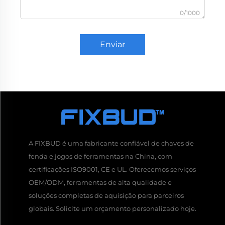
0/1000
Enviar
A FIXBUD é uma fabricante confiável de chaves de
fenda e jogos de ferramentas na China, com
certificações ISO9001, CE e UL. Oferecemos serviços
OEM/ODM, ferramentas de alta qualidade e
soluções completas de aquisição para parceiros
globais. Solicite um orçamento personalizado hoje.