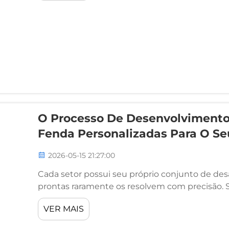
O Processo De Desenvolvimento
Fenda Personalizadas Para O Se
2026-05-15 21:27:00
Cada setor possui seu próprio conjunto de desa
prontas raramente os resolvem com precisão.
eletrônicos, na fabricação de dispositivos mé
VER MAIS
instrumentação de precisão, ...