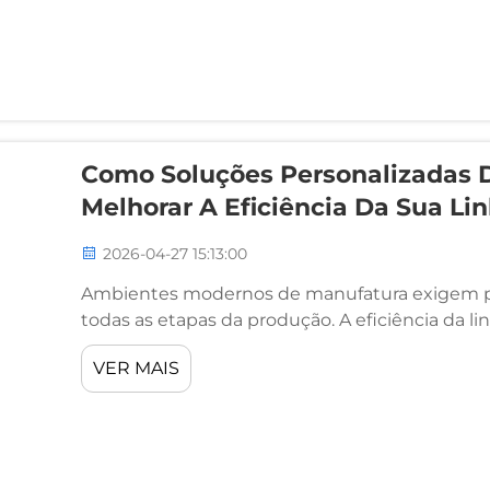
Como Soluções Personalizadas
Melhorar A Eficiência Da Sua L
2026-04-27 15:13:00
Ambientes modernos de manufatura exigem pre
todas as etapas da produção. A eficiência da
custos operacionais, a qualidade do produto 
VER MAIS
mercado. Um fator frequentemente negligenci