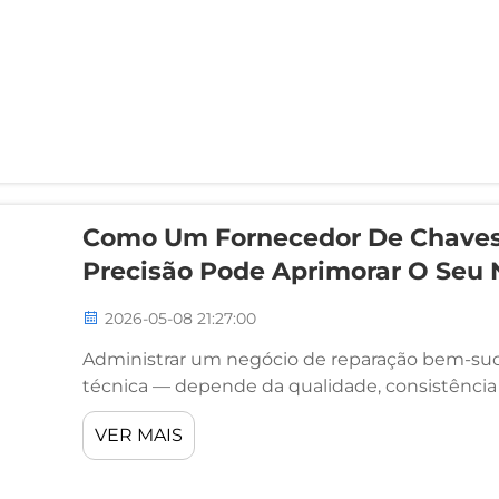
Como Um Fornecedor De Chaves 
Precisão Pode Aprimorar O Seu
2026-05-08 21:27:00
Administrar um negócio de reparação bem-su
técnica — depende da qualidade, consistência 
utiliza diariamente. Escolher o fornecedor cert
VER MAIS
pode ser um verdadeiro ponto de inflexão...