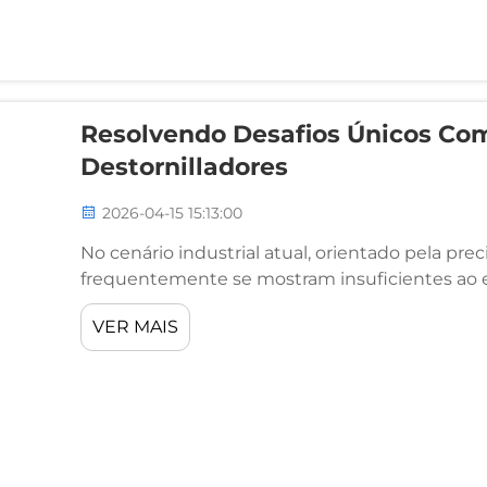
Resolvendo Desafios Únicos Com
Destornilladores
2026-04-15 15:13:00
No cenário industrial atual, orientado pela pre
frequentemente se mostram insuficientes ao 
especializados, designs proprietários de fixad
VER MAIS
determinados fluxos de trabalho. Seja você resp