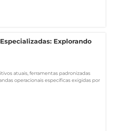
Especializadas: Explorando
tivos atuais, ferramentas padronizadas
das operacionais específicas exigidas por
os de manufatura se tornam mais
 aumentam...