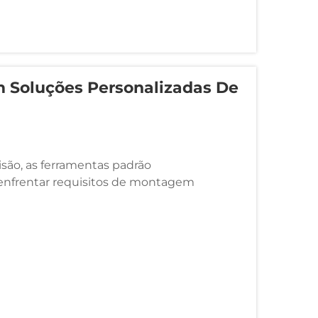
 Soluções Personalizadas De
cisão, as ferramentas padrão
enfrentar requisitos de montagem
ores ou restrições ergonômicas únicas a
onsável pela gestão...