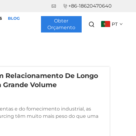
+86-18620470640
S
BLOG
Obter
PT
Orçamento
Um Relacionamento De Longo
m Grande Volume
ntas e do fornecimento industrial, as
ourcing têm muito mais peso do que uma
de um fluxo contínuo e confiável de
r...