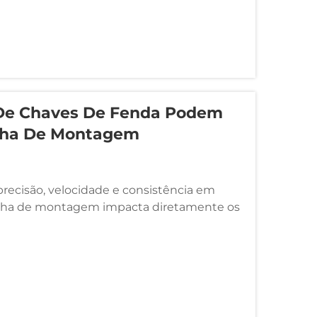
 De Chaves De Fenda Podem
inha De Montagem
cisão, velocidade e consistência em
 linha de montagem impacta diretamente os
e o posicionamento competitivo no
ado...