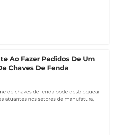
nte Ao Fazer Pedidos De Um
De Chaves De Fenda
me de chaves de fenda pode desbloquear
as atuantes nos setores de manufatura,
 instalações. No entanto, o desafio que os
e...