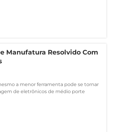
e Manufatura Resolvido Com
s
 mesmo a menor ferramenta pode se tornar
agem de eletrônicos de médio porte
de parafusos danificados, aplicação
etrabalho...