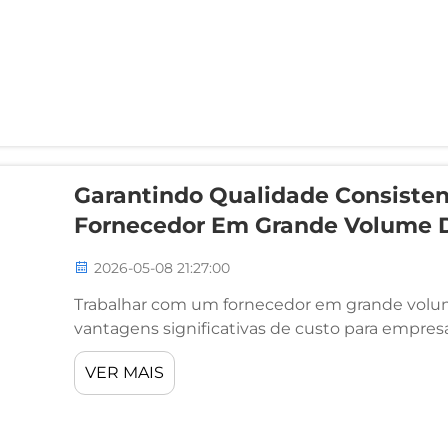
Garantindo Qualidade Consiste
Fornecedor Em Grande Volume 
2026-05-08 21:27:00
Trabalhar com um fornecedor em grande volu
vantagens significativas de custo para empres
manutenção, distribuição varejista e gestão de
VER MAIS
gestores de compras enfrentam constantement