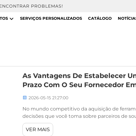
 ENCONTRAR PROBLEMAS!
TOS
SERVIÇOS PERSONALIZADOS
CATÁLOGO
NOTÍCIA
As Vantagens De Estabelecer 
Prazo Com O Seu Fornecedor E
2026-05-15 21:27:00
No mundo competitivo da aquisição de ferrame
decisões que você toma sobre parceiros de s
única transação. Quando seu negócio depende 
VER MAIS
ferramentas manuais, optar por se compromete