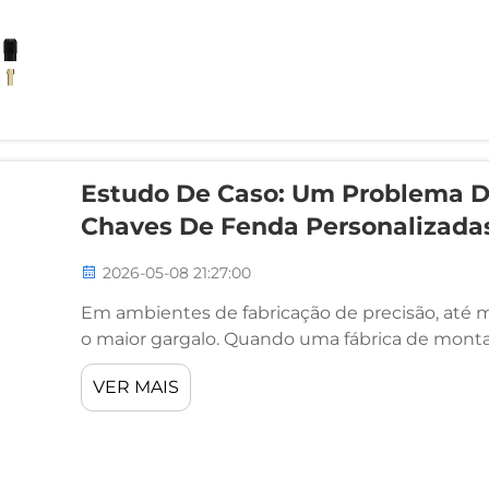
Estudo De Caso: Um Problema D
Chaves De Fenda Personalizada
2026-05-08 21:27:00
Em ambientes de fabricação de precisão, até
o maior gargalo. Quando uma fábrica de mont
começou a enfrentar um aumento significativo 
VER MAIS
inconsistente de torque e taxas crescentes de r