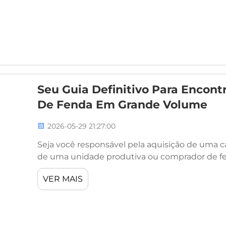
Seu Guia Definitivo Para Encon
De Fenda Em Grande Volume
2026-05-29 21:27:00
Seja você responsável pela aquisição de uma ca
de uma unidade produtiva ou comprador de fe
fornecedor certo de chaves de fenda em gran
VER MAIS
importantes que sua empresa tomará...