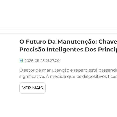
O Futuro Da Manutenção: Chaves
Precisão Inteligentes Dos Princ
2026-05-25 21:27:00
O setor de manutenção e reparo está passando
significativa. À medida que os dispositivos f
densamente integrados com componentes sensív
VER MAIS
manutenção também precisam evoluir em parale