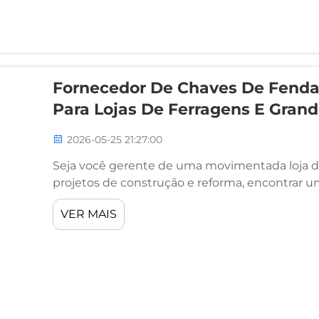
Fornecedor De Chaves De Fenda
Para Lojas De Ferragens E Grand
2026-05-25 21:27:00
Seja você gerente de uma movimentada loja de
projetos de construção e reforma, encontrar u
em grande volume pode fazer uma diferença sig
VER MAIS
orçamento e na satisfação dos seus clientes...