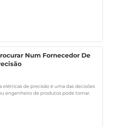
 Procurar Num Fornecedor De
recisão
a elétricas de precisão é uma das decisões
ou engenheiro de produtos pode tomar.
 à montagem eletrônica, fabricação de
consumo...