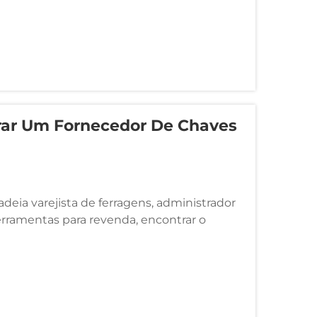
trar Um Fornecedor De Chaves
deia varejista de ferragens, administrador
rramentas para revenda, encontrar o
de volume é uma das decisões mais