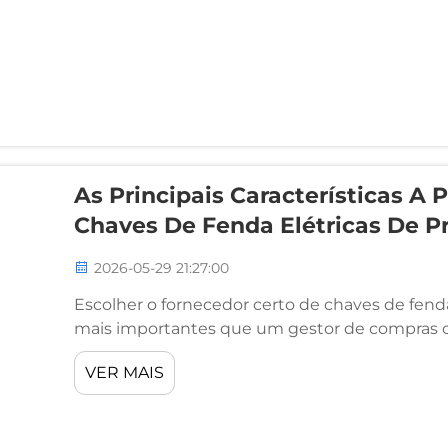
As Principais Características A
Chaves De Fenda Elétricas De P
2026-05-29 21:27:00
Escolher o fornecedor certo de chaves de fend
mais importantes que um gestor de compras 
Seja para aquisição de ferramentas destinadas
VER MAIS
dispositivos médicos ou produção de bens de 