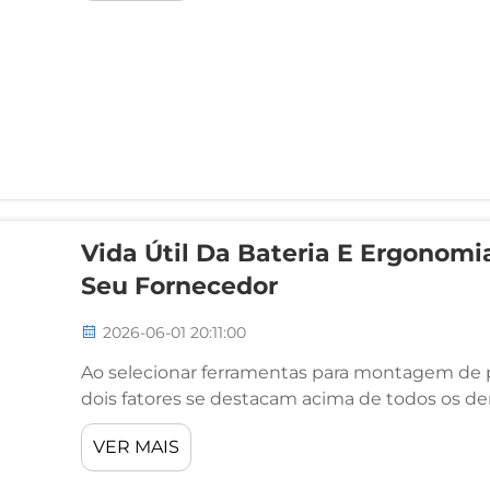
Vida Útil Da Bateria E Ergonom
Seu Fornecedor
2026-06-01 20:11:00
Ao selecionar ferramentas para montagem de pr
dois fatores se destacam acima de todos os de
Essas considerações determinam não apenas 
VER MAIS
trabalhar sem interrupções, mas também o quão