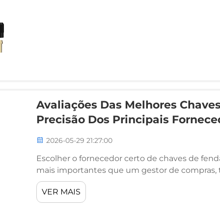
Avaliações Das Melhores Chaves
Precisão Dos Principais Fornece
2026-05-29 21:27:00
Escolher o fornecedor certo de chaves de fend
mais importantes que um gestor de compras, t
oficina pode tomar. O mercado oferece diver
VER MAIS
controle de torque, pontas...