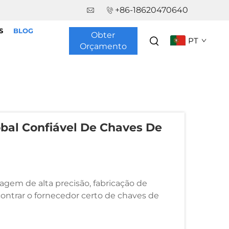
+86-18620470640
S
BLOG
Obter
PT
Orçamento
bal Confiável De Chaves De
em de alta precisão, fabricação de
contrar o fornecedor certo de chaves de
atégica, e não apenas uma tarefa de
s...