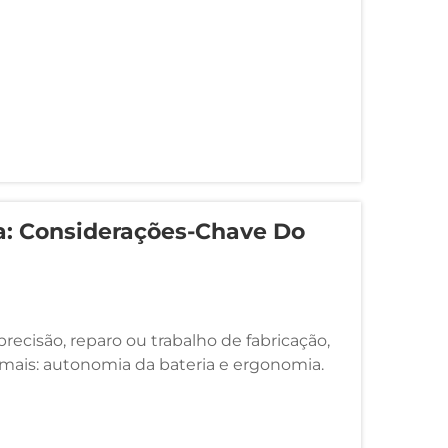
ia: Considerações-Chave Do
ecisão, reparo ou trabalho de fabricação,
mais: autonomia da bateria e ergonomia.
por quanto tempo sua equipe pode
 confortável...