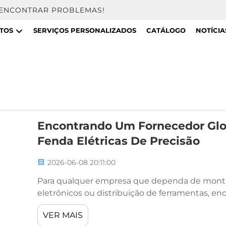
 ENCONTRAR PROBLEMAS!
TOS
SERVIÇOS PERSONALIZADOS
CATÁLOGO
NOTÍCIA
Encontrando Um Fornecedor Glo
Fenda Elétricas De Precisão
2026-06-08 20:11:00
Para qualquer empresa que dependa de montag
eletrônicos ou distribuição de ferramentas, en
fenda elétricas de precisão é uma decisão estr
VER MAIS
compra. O mercado global oferece muitas opçõe