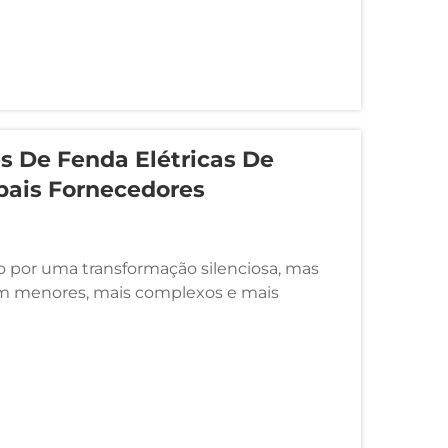
 De Fenda Elétricas De
ipais Fornecedores
 por uma transformação silenciosa, mas
icam menores, mais complexos e mais
eis, as ferramentas utilizadas para sua
lo. No centro...