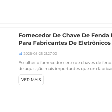
Fornecedor De Chave De Fenda E
Para Fabricantes De Eletrônicos
2026-05-25 21:27:00
Escolher o fornecedor certo de chaves de fend
de aquisição mais importantes que um fabrican
de ferramentas de fixação de uso geral, as cha
VER MAIS
montagem eletrônica devem...