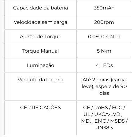
Capacidade da bateria
350mAh
Velocidade sem carga
200rpm
Ajuste de Torque
0,09–0,4 N·m
Torque Manual
5 N·m
Iluminação
4 LEDs
Vida útil da bateria
Até 2 horas (carga
leve), espera de 90
dias
CERTIFICAÇÕES
CE / RoHS / FCC /
UL / UKCA-LVD、
MD、EMC / MSDS /
UN38.3