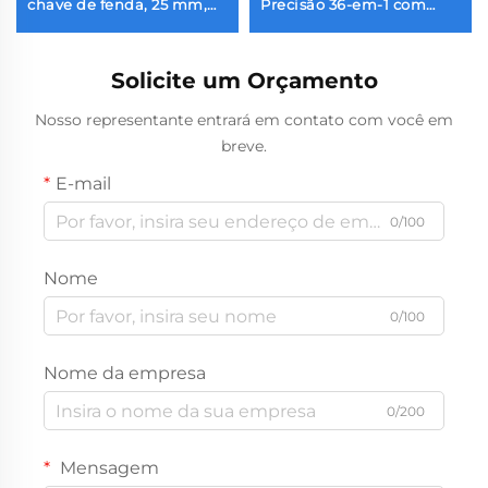
chave de fenda, 25 mm,
Precisão 36-em-1 com
em liga S2 magnética,
Torque Duplo
haste hexagonal 1/4''
resistente ao impacto
Solicite um Orçamento
Nosso representante entrará em contato com você em
breve.
E-mail
0/100
Nome
0/100
Nome da empresa
0/200
Mensagem