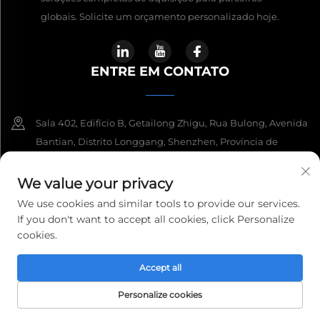
globais. Solicite um orçamento personalizado hoje.
ENTRE EM CONTATO
Sala 402, Edifício B, Getailong Zhigu, Rua Bulong, Avenida
Bantian, Distrito Longgang, Shenzhen, Província de
Guangdong, China
We value your privacy
+86-18620470640
We use cookies and similar tools to provide our services.
If you don't want to accept all cookies, click Personalize
[email protected]
cookies.
Accept all
Copyright © 2026 EWIN ENTERPRISE LTD. Todos os direitos
Personalize cookies
reservados.
Política de Privacidade
PÁGINA INICIAL
PRODUTOS
E-MAIL
TELEFONE