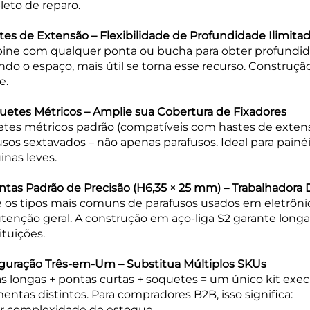
eto de reparo.
tes de Extensão – Flexibilidade de Profundidade Ilimita
ne com qualquer ponta ou bucha para obter profundida
ndo o espaço, mais útil se torna esse recurso. Construçã
e.
uetes Métricos – Amplie sua Cobertura de Fixadores
tes métricos padrão (compatíveis com hastes de exten
usos sextavados – não apenas parafusos. Ideal para painé
nas leves.
ntas Padrão de Precisão (H6,35 × 25 mm) – Trabalhadora D
 os tipos mais comuns de parafusos usados em eletrôni
enção geral. A construção em aço-liga S2 garante longa 
ituições.
guração Três-em-Um – Substitua Múltiplos SKUs
s longas + pontas curtas + soquetes = um único kit exec
mentas distintos. Para compradores B2B, isso significa:
r complexidade de estoque