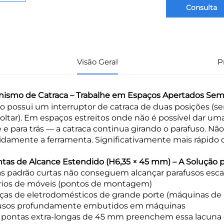
Consulta
Visão Geral
P
ismo de Catraca – Trabalhe em Espaços Apertados Sem 
o possui um interruptor de catraca de duas posições (sent
soltar). Em espaços estreitos onde não é possível dar uma
e e para trás — a catraca continua girando o parafuso. Nã
idamente a ferramenta. Significativamente mais rápido d
ntas de Alcance Estendido (H6,35 × 45 mm) – A Solução 
s padrão curtas não conseguem alcançar parafusos esc
ios de móveis (pontos de montagem)
ças de eletrodomésticos de grande porte (máquinas de la
fusos profundamente embutidos em máquinas
 pontas extra-longas de 45 mm preenchem essa lacuna c