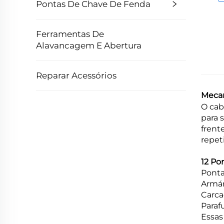
Pontas De Chave De Fenda
Ferramentas De
Alavancagem E Abertura
Reparar Acessórios
Mecan
O cab
para 
frent
repet
12 Po
Ponta
Armár
Carca
Para
Essas