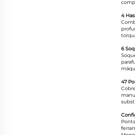
compl
4 Has
Combi
profu
torqu
6 Soq
Soque
paraf
máqui
47 Po
Cobre
manut
subst
Confi
Ponta
ferra
Meno