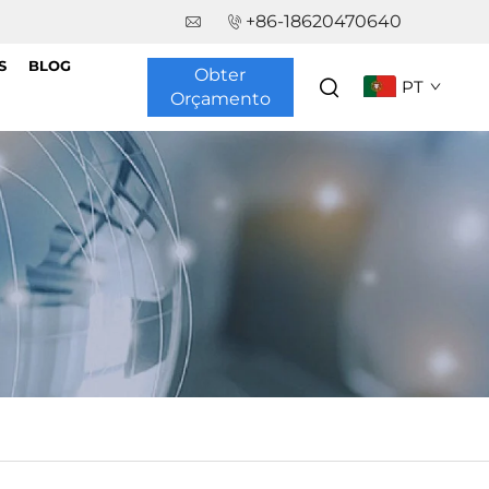
+86-18620470640
S
BLOG
Obter
PT
Orçamento