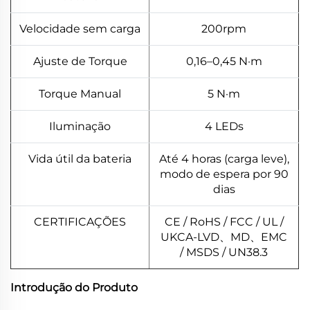
Velocidade sem carga
200rpm
Ajuste de Torque
0,16–0,45 N·m
Torque Manual
5 N·m
Iluminação
4 LEDs
Vida útil da bateria
Até 4 horas (carga leve),
modo de espera por 90
dias
CERTIFICAÇÕES
CE / RoHS / FCC / UL /
UKCA-LVD、MD、EMC
/ MSDS / UN38.3
Introdução do Produto