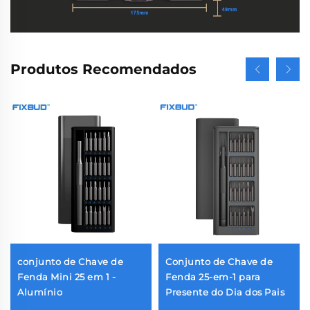
Produtos Recomendados
conjunto de Chave de
Conjunto de Chave de
Fenda Mini 25 em 1 -
Fenda 25-em-1 para
Alumínio
Presente do Dia dos Pais