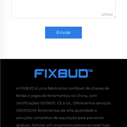
0/1000
Enviar
A FIXBUD é uma fabricante confiável de chaves de
fenda e jogos de ferramentas na China, com
certificações ISO9001, CE e UL. Oferecemos serviços
OEM/ODM, ferramentas de alta qualidade e
soluções completas de aquisição para parceiros
globais. Solicite um orçamento personalizado hoje.